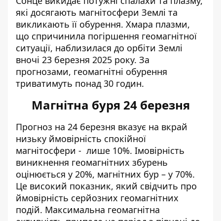
Сонце викидає потужні спалахи та плазму,
які досягають магнітосфери Землі та
викликають її обурення. Хмара плазми,
що спричинила погіршення геомагнітної
ситуації, наблизилася до орбіти Землі
вночі 23 березня 2025 року. За
прогнозами, геомагнітні обурення
триватимуть понад 30 годин.
Магнітна буря 24 березня
Прогноз на 24 березня вказує на вкрай
низьку ймовірність спокійної
магнітосфери - лише 10%. Імовірність
виникнення геомагнітних збурень
оцінюється у 20%, магнітних бур – у 70%.
Це високий показник, який свідчить про
ймовірність серйозних геомагнітних
подій. Максимальна геомагнітна