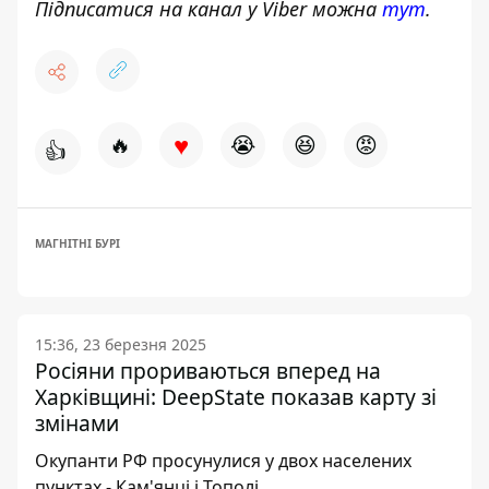
Підписатися на канал у Viber можна
тут
.
♥
🔥
😭
😆
😡
👍
МАГНІТНІ БУРІ
15:36, 23 березня 2025
Росіяни прориваються вперед на
Харківщині: DeepState показав карту зі
змінами
Окупанти РФ просунулися у двох населених
пунктах - Кам'янці і Тополі