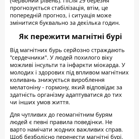
(червоний рівень). Після 29 березня
прогнозується стабілізація, втім, це
попередній прогноз, і ситуація може
змінитися буквально за декілька годин.
Як пережити магнітні бурі
Від магнітних бурь серйозно страждають
"сердечники". У людей похилого віку
можливі інсульти та інфаркти міокарда. У
молодих і здорових під впливом магнітних
коливань знижується вироблення
мелатоніну - гормону, який відповідає за
здатність організму адаптуватися до тих
чи інших умов життя.
Для чутливих до геомагнітним бурям
людей є певні правила поведінки. Не
варто намічати жодних важливих справ.
Щоб безболісно перенести магнітні бурі,