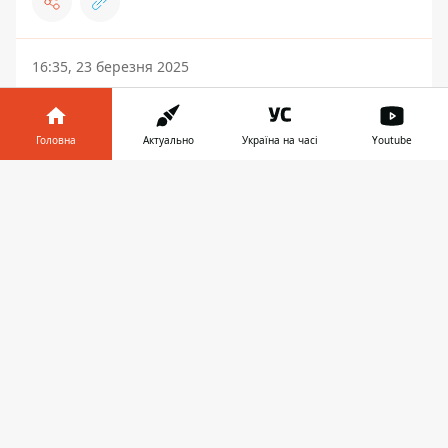
16:35, 23 березня 2025
НАТО могло стримати РФ від
повномасштабного вторгнення: президент
Чехії озвучив, як саме
Головна
Актуально
Україна на часі
Youtube
Інформатор у
Завантажити
телефоні
👉
ДНІПРО