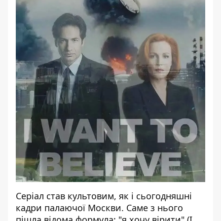
Серіал став культовим, як і сьогодняшні
кадри палаючої Москви. Саме з нього
пішла відома формула: "я хочу вірити" (I