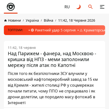
RU
Новини
Україна
Війна
11:42, 18 Червня 2026
🔴 Ракетний удар 5 серпня
⚠️ Краматорськ, 
ТОПТЕМИ:
11:42, 18 червня
Над Парижем - фанера, над Москвою -
кришка від НПЗ - меми заполонили
мережу після атак по Капотні
Після того як безпілотники ЗСУ влучили у
московський нафтопереробний завод за 15 км
від Кремля - жителі столиці РФ у соцмережах
почали питати, чому ППО не спрацювало і як
дрони долетіли, це породило масу фотожаб в
Інтернеті