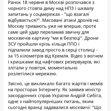
Ранок 18 червня в Москві розпочався з
чорного стовпа диму над НПЗ і шквалу
запитань у соцмережах - "що взагалі
відбувається?".
Масовані атаки дронів на
Москву
тривають уже не вперше, проте
саме цей удар переламав звичну для
москвичів картину "ми в безпеці". Дрони
ЗСУ пройшли крізь кільця ППО і
підпалили завод просто в серці столиці -
за 15 кілометрів від Кремля. Відео з вогнем
і кришками від нафтових резервуарів, які
злітали у повітря, моментально
розлетілися мережею.
Звісно, це викликало багато жартів і мемів
на просторах Інтернету. Як заявив міністр
закордонних справ України Андрій Сибіга,
одне з найпопулярніших питань, яким
сьогодні вранці задавалися москвичі: "Що