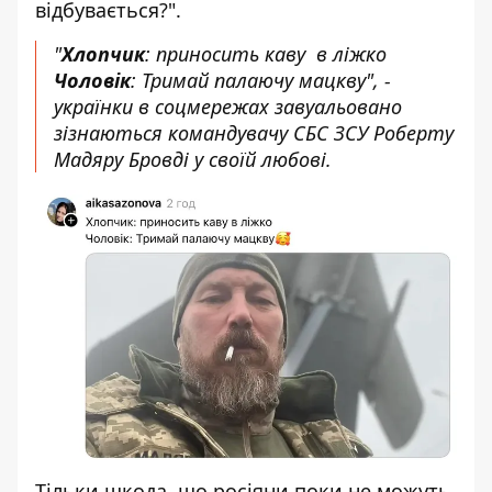
відбувається?".
"
Хлопчик
: приносить каву в ліжко
Чоловік
: Тримай палаючу мацкву", -
українки в соцмережах завуальовано
зізнаються командувачу СБС ЗСУ Роберту
Мадяру Бровді у своїй любові.
Тільки шкода, що росіяни поки не можуть