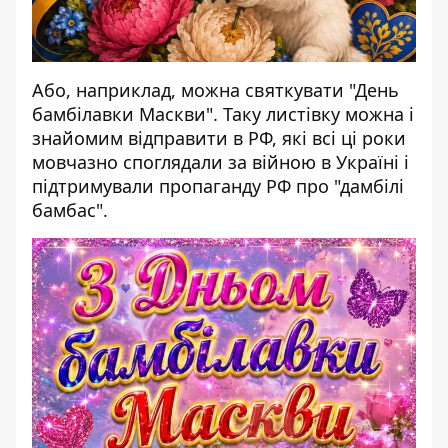
Або, наприклад, можна святкувати "День
бамбілавки Маскви". Таку листівку можна і
знайомим відправити в РФ, які всі ці роки
мовчазно споглядали за війною в Україні і
підтримували пропаганду РФ про "дамбілі
бамбас".