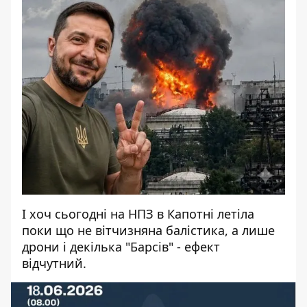
І хоч сьогодні на НПЗ в Капотні летіла
поки що не вітчизняна балістика, а лише
дрони і декілька "Барсів" - ефект
відчутний.