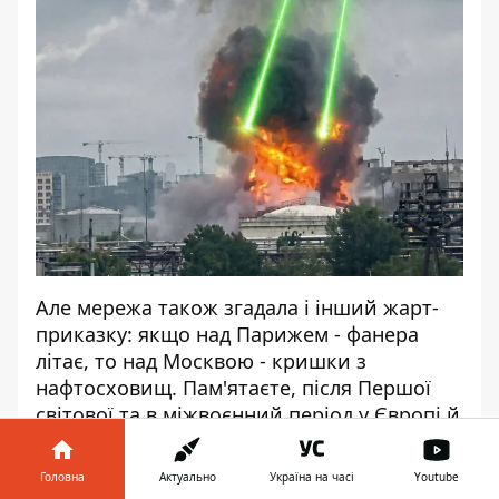
Але мережа також згадала і інший жарт-
приказку: якщо над Парижем - фанера
літає, то над Москвою - кришки з
нафтосховищ. Пам'ятаєте, після Першої
світової та в міжвоєнний період у Європі й
Російській імперії (а згодом СРСР) активно
використовували легкі дерев’яні літаки з
Головна
Актуально
Україна на часі
Youtube
фанери. Через це слово "фанера" в