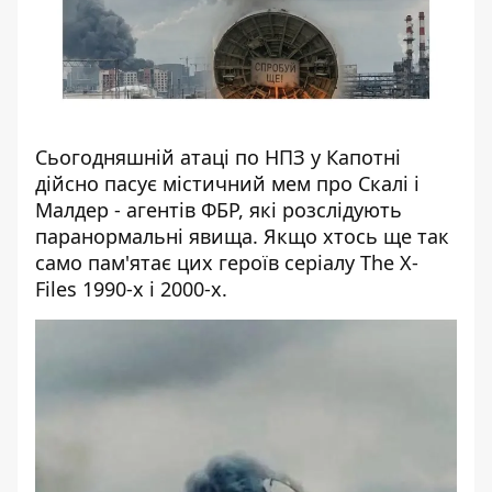
Сьогодняшній атаці по НПЗ у Капотні
дійсно пасує містичний мем про Скалі і
Малдер - агентів ФБР, які розслідують
паранормальні явища. Якщо хтось ще так
само пам'ятає цих героїв серіалу The X-
Files 1990-х і 2000-х.