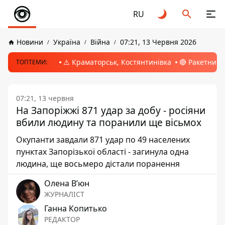
RU
Новини
Україна
Війна
07:21, 13 Червня 2026
⚠️ Краматорськ, Костянтинівка
🔴 Ракетний 
ТОПТЕМИ:
07:21, 13 червня
На Запоріжжі 871 удар за добу - росіяни
вбили людину та поранили ще вісьмох
Окупанти завдали 871 удар по 49 населених
пунктах Запорізької області - загинула одна
людина, ще восьмеро дістали поранення
Олена Вʼюн
ЖУРНАЛІСТ
Ганна Копитько
РЕДАКТОР