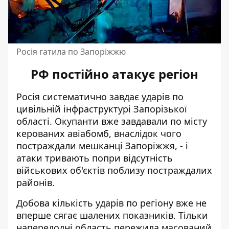
Росія гатила по Запоріжжю
РФ постійно атакує регіон
Росія систематично завдає ударів по
цивільній інфраструктурі Запорізької
області. Окупанти вже завдавали по місту
керованих авіабомб,
внаслідок чого
постраждали мешканці Запоріжжя
, - і
атаки тривають попри відсутність
військових об'єктів поблизу постраждалих
районів.
Добова кількість ударів по регіону вже не
вперше сягає шалених показників. Тільки
напередодні область пережила масований