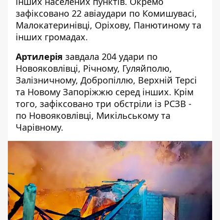
інших населених пунктів. Окремо
зафіксовано 22 авіаудари по Комишувасі,
Малокатеринівці, Оріхову, Панютиному та
інших громадах.
Артилерія
завдала 204 удари по
Новояковлівці, Річному, Гуляйполю,
Залізничному, Добропіллю, Верхній Терсі
та Новому Запоріжжю серед інших. Крім
того, зафіксовано три обстріли із РСЗВ -
по Новояковлівці, Микільському та
Чарівному.