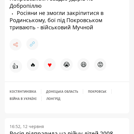
Добропіллю
Росіяни не змогли закріпитися в
Родинському, бої під Покровськом
тривають - військовий Мучной
♥
🔥
😭
😆
😡
👍
КОСТЯНТИНІВКА
ДОНЕЦЬКА ОБЛАСТЬ
ПОКРОВСЬК
ВІЙНА В УКРАЇНІ
ЛОНГРІД
16:52, 12 червня
Росія відправила на війну дітей 2008