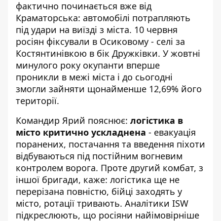
фактично починається вже від
Краматорська: автомобілі потрапляють
під удари на виїзді з міста. 10 червня
росіян фіксували в Осиковому - селі за
Костянтинівкою в бік Дружківки. У жовтні
минулого року окупанти вперше
проникли в межі міста і до сьогодні
змогли зайняти щонайменше 12,69% його
території.
Командир Ярий пояснює:
логістика в
місто критично ускладнена
- евакуація
поранених, постачання та введення піхоти
відбуваються під постійним вогневим
контролем ворога. Проте другий комбат, з
іншої бригади, каже: логістика ще не
перерізана повністю, бійці заходять у
місто, ротації тривають. Аналітики ISW
підкреслюють, що росіяни найімовірніше