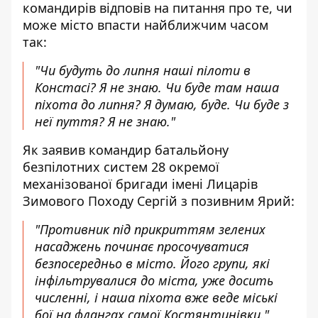
командирів відповів на питання про те, чи
може місто впасти найближчим часом
так:
"Чи будуть до липня наші пілоти в
Констасі? Я не знаю. Чи буде там наша
піхота до липня? Я думаю, буде. Чи буде з
неї пуття? Я не знаю."
Як заявив командир батальйону
безпілотних систем 28 окремої
механізованої бригади імені Лицарів
Зимового Походу Сергій з позивним Ярий:
"Противник під прикриттям зелених
насаджень починає просочуватися
безпосередньо в місто. Його групи, які
інфільтрувалися до міста, уже досить
численні, і наша піхота вже веде міські
бої на флангах самої Костянтинівки."