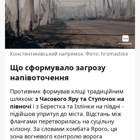
Констянтинівський напрямок. Фото: hromadske
Що сформувало загрозу
напівоточення
Противник формував кліщі традиційним
шляхом:
з Часового Яру та Ступочок на
півночі
і з Берестка та Іллінки на півдні -
підійшов упритул до міста. Відстань між
флангами перетворилась на суцільну
кілзону. За словами комбата Ярого, ця
зона вогневого контролю ворога