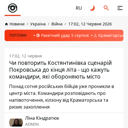
RU
Новини
Україна
Війна
17:02, 12 Червня 2026
🔴 Ракетний удар 5 серпня
⚠️ Краматорськ, 
ТОПТЕМИ:
17:02, 12 червня
Чи повторить Костянтинівка сценарій
Покровська до кінця літа - що кажуть
командири, які обороняють місто
Понад сотня російських бійців уже проникли в
центр міста. Командири розповідають про
напівоточення, кілзону від Краматорська та
ризик захоплення
Ліна Кіндратюк
ADMIN