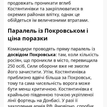
продовжать проникати вглиб
Костянтинівки та закріплюватися в
окремих районах влітку, однак це
обійдеться їм величезними втратами.
Паралель із Покровськом і
ціна поразки
Командири проводять пряму паралель із
досвідом Покровська
: там, коли кількість
росіян, що проникли в місто, перевищила
250 осіб, Сили оборони вже не змогли
його зачистити. Утім, Костянтинівка
приблизно вдвічі більша за Покровськ,
тому та сама чисельність ворога може
бути менш критичною. Костянтинівка є
крайньою південною точкою укріпленої
лінії фортець на Донбасі. У разі її
захоплення армія РФ, ймовірно, спробує