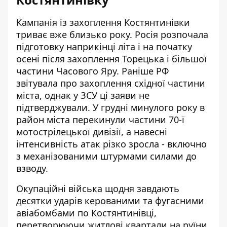
Кампанія із захоплення Костянтинівки
триває вже близько року. Росія розпочала
підготовку наприкінці літа і на початку
осені після захоплення Торецька і більшої
частини Часового Яру.
Раніше РФ
звітувала про захоплення східної частини
міста
, однак у ЗСУ ці заяви не
підтверджували. У грудні минулого року в
район міста перекинули частини 70-ї
мотострілецької дивізії, а навесні
інтенсивність атак різко зросла - включно
з механізованими штурмами силами до
взводу.
Окупаційні війська щодня завдають
десятки ударів керованими та фугасними
авіабомбами по Костянтинівці,
перетворюючи житлові квартали на руїни.