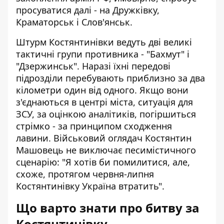
просуватися далі - на Дружківку,
Краматорськ і Слов'янськ.
Штурм Костянтинівки ведуть дві великі
тактичні групи противника - "Бахмут" і
"Дзержинськ". Наразі їхні передові
підрозділи перебувають приблизно за два
кілометри один від одного. Якщо вони
з'єднаються в центрі міста, ситуація для
ЗСУ, за оцінкою аналітиків, погіршиться
стрімко - за принципом сходження
лавини. Військовий оглядач Костянтин
Машовець не виключає песимістичного
сценарію: "Я хотів би помилитися, але,
схоже, протягом червня-липня
Костянтинівку Україна втратить".
Що варто знати про битву за
Костянтинівку