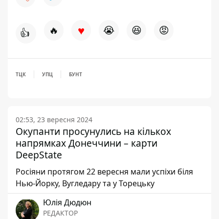
♥
🔥
😭
😆
😡
👍
ТЦК
УПЦ
БУНТ
02:53, 23 вересня 2024
Окупанти просунулись на кількох
напрямках Донеччини – карти
DeepState
Росіяни протягом 22 вересня мали успіхи біля
Нью-Йорку, Вугледару та у Торецьку
Юлія Дюдюн
РЕДАКТОР