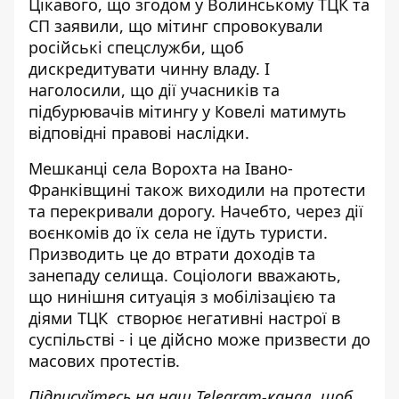
Цікавого, що згодом у Волинському ТЦК та
СП заявили, що
мітинг спровокували
російські спецслужби
, щоб
дискредитувати чинну владу. І
наголосили, що дії учасників та
підбурювачів мітингу у Ковелі матимуть
відповідні правові наслідки.
Мешканці села Ворохта на Івано-
Франківщині також виходили на протести
та перекривали дорогу. Начебто,
через дії
воєнкомів до їх села не їдуть туристи
.
Призводить це до втрати доходів та
занепаду селища. Соціологи вважають,
що нинішня ситуація з мобілізацією та
діями ТЦК створює негативні настрої в
суспільстві - і це дійсно
може призвести до
масових протестів
.
Підписуйтесь на наш
Telegram-канал
, щоб