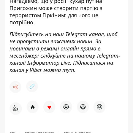
Нагадаємо, що
у росії “кухар путіна”
Пригожин може створити партію з
терористом Гіркіним: для чого це
потрібно
.
Підписуйтесь на наш
Telegram-канал
, щоб
не пропустити важливих новин. За
новинами в режимі онлайн прямо в
месенджері слідкуйте на нашому Telegram-
каналі
Інформатор Live
. Підписатися на
канал у Viber можна
тут
.
♥
🔥
😭
😆
😡
👍