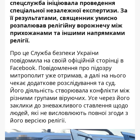
спецслужба ініціювала проведення
спеціальної незалежної експертизи. За
її результатами,
священник
умисно
розпалював релігійну ворожнечу між
прихожанами та іншими напрямками
релігії.
Про це Служба безпеки України
повідомила
на своїй офіційній сторінці в
Facebook. Повідомлення про підозру
митрополит уже отримав, а далі на нього
чекає додаткове розслідування та суд.
Його діяльність створювала конфлікти між
різними групами віруючих. Усе через його
заклики до зневажливого ставлення щодо
людей, які не висловлюють повної згоди з
його версією релігії.