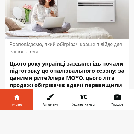
Розповідаємо, який обігрівач краще підійде для
вашої осели
Цього року українці заздалегідь почали
підготовку до опалювального сезону: за
даними ритейлера MOYO, цього літа
продажі обігрівачів вдвічі перевищили
показники за весь 2021 рік. Попри
рекордний попит, асортимент
Головна
Актуально
Україна на часі
Youtube
обігрівачів у магазинах дозволяє
обирати між приладами різних видів
Інформатор у
Завантажити
під різні потреби та бюджет.
телефоні
👉
Сучасні обігрівачі відрізняються за