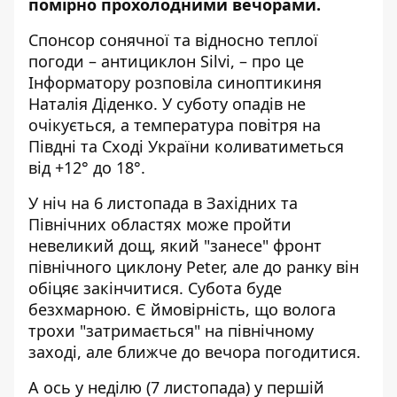
помірно прохолодними вечорами.
Спонсор сонячної та відносно теплої
погоди – антициклон Silvi, – про це
Інформатору
розповіла синоптикиня
Наталія Діденко
. У суботу опадів не
очікується, а температура повітря на
Півдні та Сході України коливатиметься
від +12° до 18°.
У ніч на 6 листопад
а в За
хідних та
Північних областях може пройти
невеликий дощ, який "занесе" фронт
північного циклону Peter, ​​але до ранку він
обіцяє закінчитися. Субота буде
безхмарною. Є ймовірність, що волога
трохи "затримається" на північному
заході, але ближче до вечора погодитися.
А ось у неділю (7 листопада) у першій