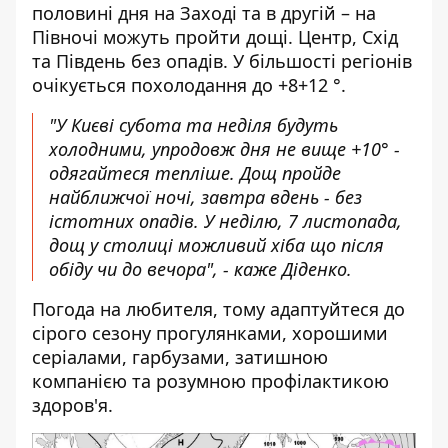
половині дня на Заході т
а в др
угій – на
Півночі можуть пройти дощі. Центр, Схід
та Південь без опадів. У більшості регіонів
очікується похолодання до +8+12 °.
"У Києві субота та неділя будуть
холодними, упродовж дня не вище +10° -
одягайтеся тепліше. Дощ пройде
найближчої ночі, завтра вдень - без
істотних опадів. У неділю, 7 листопада,
дощ у столиці можливий хіба що після
обіду чи до вечора", - каже Діденко.
Погода на любителя, тому адаптуйтеся до
сірого сезону прогулянками, хорошими
серіалами, гарбузами, затишною
компанією та розумною профілактикою
здоров'я.