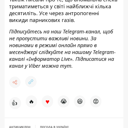
триматиметься
у світі найближчі кілька
десятиліть
. Усе
через антропогенні
викиди парникових газів.
Підписуйтесь на наш
Telegram-канал
,
щоб
н
е пропустити важливі новини. За
новинами в режимі онлайн прямо в
месенджері слідкуйте на нашому Telegram-
каналі «
Інформатор Live»
. Підписатися на
канал у Viber можна
тут.
♥
🔥
😭
😆
😡
👍
АНТИЦИКЛОН
ПОГОДА В УКРАЇНІ