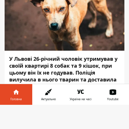
У Львові 26-річний чоловік утримував у
своїй квартирі 8 собак та 9 кішок, при
цьому він їх не годував. Поліція
вилучила в нього тварин та доставила
до ветеринарної клініки, там під час
надання допомоги помер один собака.
Головна
Актуально
Україна на часі
Youtube
Про це повідомляє
Інформатор
із
Інформатор у
посиланням на
прес-службу
Нацполіції
Завантажити
телефоні
👉
Львівської області.