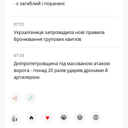
- є загиблий і поранені
07:55
Укрзалізниця запровадила нові правила
бронювання групових квитків
07:53
Дніпропетровщина під масованою атакою
ворога - понад 20 разів ударив дронами й
артилерією
♥
🔥
😭
😆
😡
👍