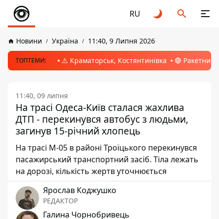
RU
Новини
Україна
11:40, 9 Липня 2026
⚠️ Краматорськ, Костянтинівка
🔴 Ракетний 
ТОПТЕМИ:
11:40, 09 липня
На трасі Одеса-Київ сталася жахлива
ДТП - перекинувся автобус з людьми,
загинув 15-річний хлопець
На трасі М-05 в районі Троїцького перекинувся
пасажирський транспортний засіб. Тіла лежать
на дорозі, кількість жертв уточнюється
Ярослав Коджушко
РЕДАКТОР
Галина Чорнобривець