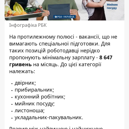
Інфографіка РБК
На протилежному полюсі - вакансії, що не
вимагають спеціальної підготовки. Для
таких позицій роботодавці нерідко
пропонують мінімальну зарплату -
8 647
гривень
на місяць. До цієї категорії
належать:
двірник;
прибиральник;
кухонний робітник;
мийник посуду;
листоноша;
укладальник-пакувальник.
Розрив між найвищою і найнижчою