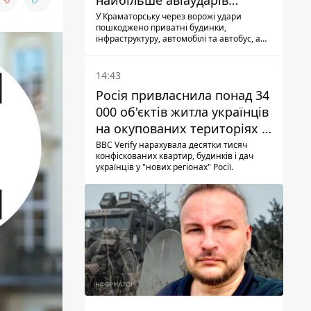
найбільше авіаударів
КАБ-250
У Краматорську через ворожі удари
пошкоджено приватні будинки,
інфраструктуру, автомобілі та автобус, а
загалом за добу на Донеччині загинула
одна людина і ще 15 отримали поранення
14:43
Росія привласнила понад 34
000 об'єктів житла українців
на окупованих територіях -
розслідування BBC
BBC Verify нарахувала десятки тисяч
конфіскованих квартир, будинків і дач
українців у "нових регіонах" Росії.