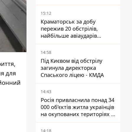
15:12
Краматорськ за добу
пережив 20 обстрілів,
найбільше авіаударів
КАБ-250
14:58
Під Києвом від обстрілу
риття
,
загинула директорка
ня для
Спаського ліцею - КМДА
айонний
14:43
Росія привласнила понад 34
000 об'єктів житла українців
на окупованих територіях -
розслідування BBC
14:18