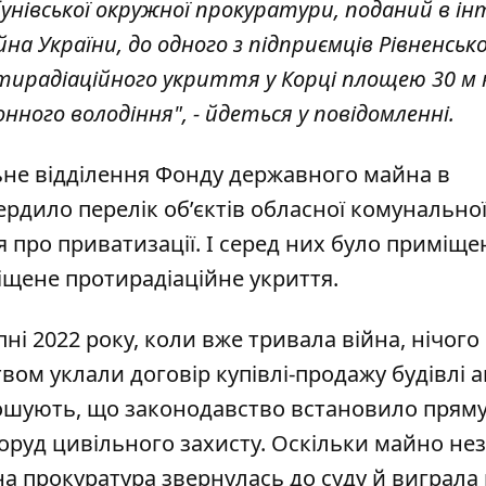
бунівської окружної прокуратури, поданий в ін
на України, до одного з підприємців Рівненськ
тирадіаційного укриття у Корці площею 30 м 
нного володіння", - йдеться у повідомленні.
ьне відділення Фонду державного майна в
вердило перелік об’єктів обласної комунально
 про приватизації. І серед них було приміще
міщене протирадіаційне укриття.
рпні 2022 року, коли вже тривала війна, нічого
вом уклали договір купівлі-продажу будівлі 
лошують, що законодавство встановило прям
оруд цивільного захисту. Оскільки майно не
а прокуратура звернулась до суду й виграла