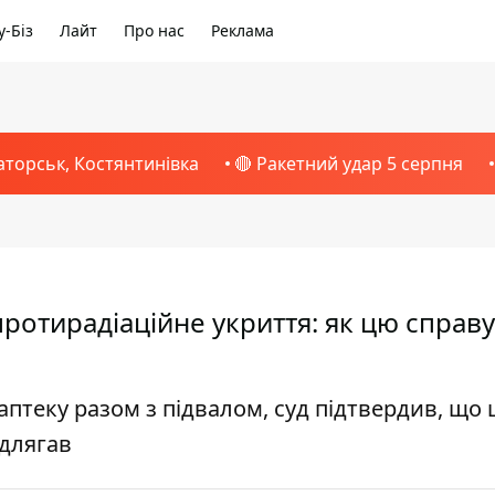
-Біз
Лайт
Про нас
Реклама
аторськ, Костянтинівка
🔴 Ракетний удар 5 серпня
ротирадіаційне укриття: як цю справу
птеку разом з підвалом, суд підтвердив, що ц
ідлягав