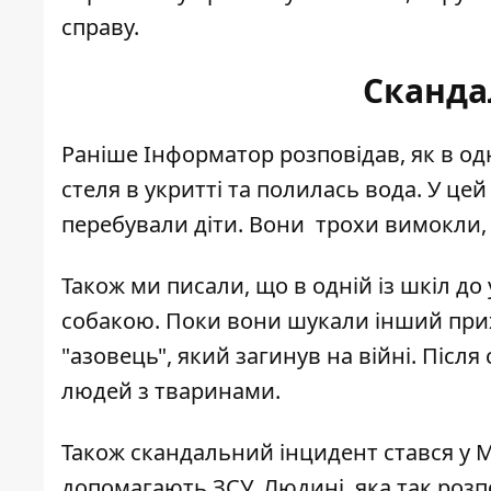
справу.
Сканда
Раніше Інформатор розповідав, як в од
стеля в укритті
та полилась вода. У цей
перебували діти
. Вони трохи вимокли, 
Також ми писали, що в одній із шкіл
до 
собакою. Поки вони шукали інший прихи
"азовець", який загинув на війні. Післ
людей з тваринами.
Також скандальний інцидент стався у М
допомагають ЗСУ. Людині, яка так розп