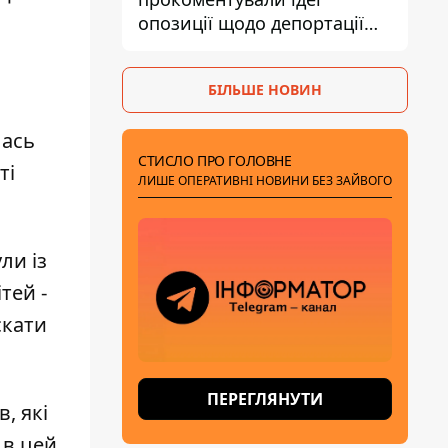
опозиції щодо депортації
українських чоловіків -
абсурд і популізм
БІЛЬШЕ НОВИН
ась
СТИСЛО ПРО ГОЛОВНЕ
ті
ЛИШЕ ОПЕРАТИВНІ НОВИНИ БЕЗ ЗАЙВОГО
ли із
тей -
скати
ПЕРЕГЛЯНУТИ
ів
, які
 в цей