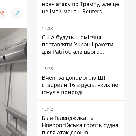
нову атаку по Трампу, але це
не імпічмент – Reuters
15:33
США будуть щомісяця
поставляти Україні ракети
для Patriot, але цього
недостатньо - Зеленський
15:26
Вчені за допомогою ШІ
створили 16 вірусів, яких не
існує в природі
15:12
Біля Геленджика та
Новоросійська горять судна
після атак дронів