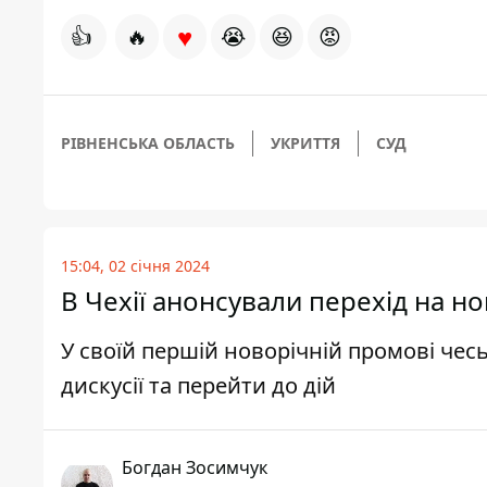
♥
👍
🔥
😭
😆
😡
РІВНЕНСЬКА ОБЛАСТЬ
УКРИТТЯ
СУД
15:04, 02 січня 2024
В Чехії анонсували перехід на н
У своїй першій новорічній промові че
дискусії та перейти до дій
Богдан Зосимчук