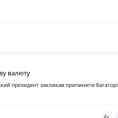
ову валюту
ський президент закликав припинити багаторі
👍