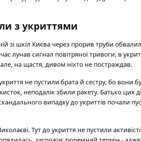
ли з укриттями
ній зі шкіл Києва через прорив труби
обвалил
 час лунав сигнал повітряної тривоги,
в укрит
але, на щастя, дивом ніхто не постраждав.
укриття не пустили брата й сестру
, бо вони бу
сток, неподалік збили ракету. Батько цих ді
я скандального випадку до укриттів почали пу
иколаєві. Тут до укриття
не пустили активіст
орядилась, загрожує тюремний термін - адже