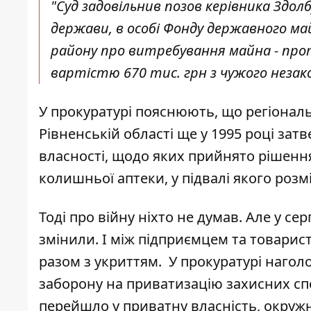
"Суд задовільнив позов керівника Здол
держави, в особі Фонду державного май
району про витребування майна - про
вартістю 670 тис. грн з чужого незако
У прокуратурі пояснюють, що регіонал
Рівненській області ще у 1995 році зат
власності, щодо яких прийнято рішення
колишньої аптеки, у підвалі якого роз
Тоді про війну ніхто не думав. Але у се
змінили. І між підприємцем та товарист
разом з укриттям. У прокуратурі наго
заборону на приватизацію захисних сп
перейшло у приватну власність, окружн