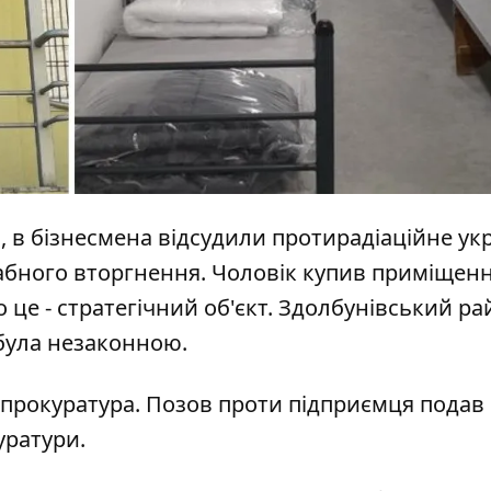
і, в бізнесмена
відсудили протирадіаційне ук
абного вторгнення. Чоловік купив приміщен
о це - стратегічний об'єкт. Здолбунівський р
 була незаконною.
 прокуратура.
Позов проти підприємця
подав
уратури.