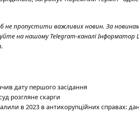
об не пропустити важливих новин. За новина
куйте на нашому Telegram-каналі
Інформатор L
.
ачив дату першого засідання
уд розгляне скарги
алили в 2023 в антикорупційних справах: да