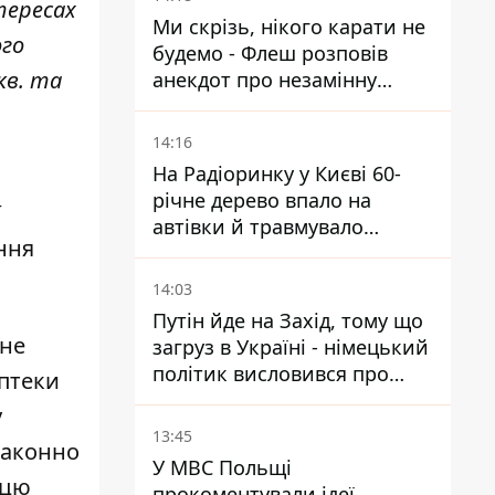
тересах
Ми скрізь, нікого карати не
ого
будемо - Флеш розповів
кв. та
анекдот про незамінну
роботу зв’язківців на фронті
14:16
На Радіоринку у Києві 60-
річне дерево впало на
ї
автівки й травмувало
ння
людину - подробиці
14:03
Путін йде на Захід, тому що
 не
загруз в Україні - німецький
політик висловився про
аптеки
плани РФ
у
13:45
законно
У МВС Польщі
 цю
прокоментували ідеї