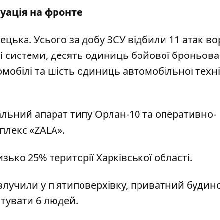
уація на фронте
цька. Усього за добу ЗСУ відбили 11 атак во
кі системи, десять одиниць бойової броньова
омобілі та шість одиниць автомобільної техн
альний апарат типу Орлан-10 та оперативно-
плекс «ZALA».
зько 25% території Харківської області.
влучили у п'ятиповерхівку, приватний будино
рятувати 6 людей.