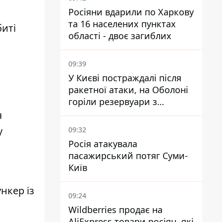
Росіяни вдарили по Харкову
та 16 населених пунктах
биті
області - двоє загиблих
09:39
У Києві постраждалі після
ракетної атаки, на Оболоні
горіли резервуари з
паливом
я
у
09:32
Росія атакувала
пасажирський потяг Суми-
Київ
нкер із
09:24
Wildberries продає на
AliExpress товари росіян, які