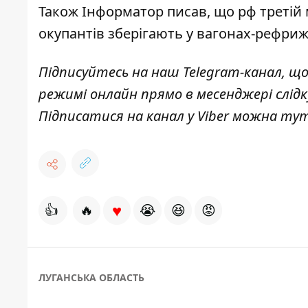
Також
Інформатор
писав, що рф
третій
окупантів зберігають у вагонах-рефри
Підписуйтесь на наш
Telegram-канал
, щ
режимі онлайн прямо в месенджері слід
Підписатися на канал у Viber можна
ту
♥
👍
🔥
😭
😆
😡
ЛУГАНСЬКА ОБЛАСТЬ