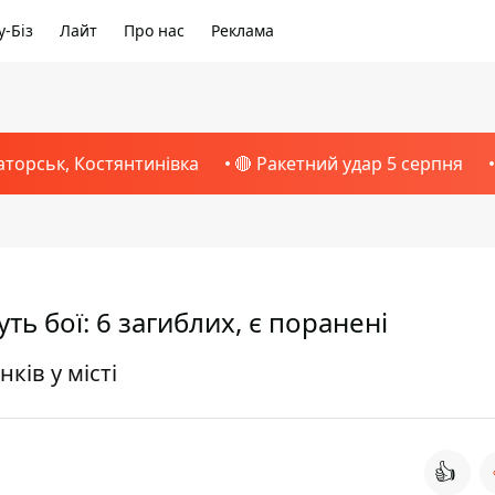
-Біз
Лайт
Про нас
Реклама
аторськ, Костянтинівка
🔴 Ракетний удар 5 серпня
ь бої: 6 загиблих, є поранені
ків у місті
👍