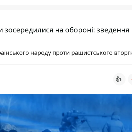
 зосередилися на обороні: зведення
раїнського народу проти рашистського втор
👍