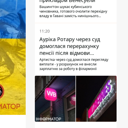
прикладом Венесуели
Вашингтон шукає кубинського
чиновника, готового очолити перехідну
владу в Гавані замість нинішнього
керівництва
11:20
Ауріка Ротару через суд
домоглася перерахунку
пенсії після відмови
Пенсійного фонду
Артистка через суд домоглася перегляду
виплати - у розрахунок не внесли
зарплатню за роботу в філармонії