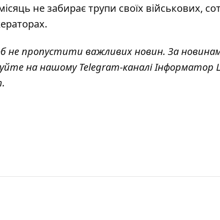
 місяць не забирає трупи своїх військових
, со
жераторах.
об не пропустити важливих новин. За новина
куйте на нашому Telegram-каналі
Інформатор L
т
.