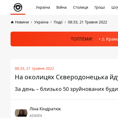
Україна
Війна
Столиця
Гроші
Шоу
Новини
Україна
Події
08:33, 21 Травня 2022
ТОПТЕМИ:
⚠️ Крам
08:33, 21 травня 2022
На околицях Сєверодонецька йдут
За день – близько 50 зруйнованих будин
Ліна Кіндратюк
ADMIN