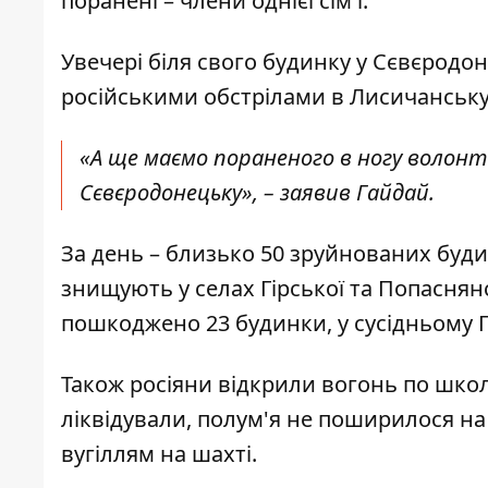
поранені – члени однієї сім'ї.
Увечері біля свого будинку у Сєвєродон
російськими обстрілами в Лисичанську
«А ще маємо пораненого в ногу волон
Сєвєродонецьку», – заявив Гайдай.
За день – близько 50 зруйнованих буди
знищують у селах Гірської та Попаснян
пошкоджено 23 будинки, у сусідньому Пр
Також росіяни відкрили вогонь по школі
ліквідували, полум'я не поширилося на
вугіллям на шахті.