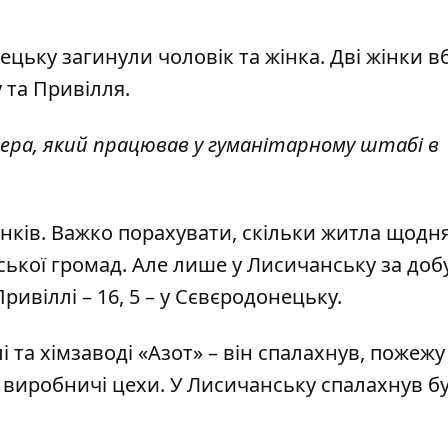
ецьку загинули чоловік та жінка. Дві жінки в
 та Привілля.
тера, який працював у гуманітарному штабі в
нків. Важко порахувати, скільки житла щодн
ської громад. Але лише у Лисичанську за доб
ивіллі – 16, 5 – у Сєвєродонецьку.
 та хімзаводі «Азот» – він спалахнув, пожежу
 виробничі цехи. У Лисичанську спалахнув бу