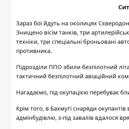
Сит
Зараз бої йдуть на околицях Сєверодоне
Знищено вісім танків, три артилерійсь
техніки, три спеціальні броньовані авт
противника.
Підрозділи ППО збили безпілотний літ
тактичний безпілотний авіаційний ком
Нагадаємо, під окупацією
перебуває бли
Крім того, в Бахмуті
снаряди окупантів 
адмінбудівлю
, з-під завалів вдалося в