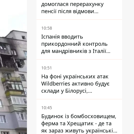
домоглася перерахунку
пенсії після відмови
Пенсійного фонду
10:58
Іспанія вводить
прикордонний контроль
для мандрівників з Італії
через міграційний конфлікт
10:51
На фоні українських атак
Wildberries активно будує
склади у Білорусі,
Казахстані, Узбекистані
10:45
Будинок із бомбосховищем,
ферма та Хрещатик - де та
як зараз живуть українські