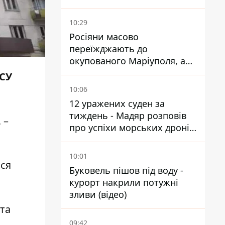
знаменитості
10:29
Росіяни масово
переїжджають до
окупованого Маріуполя, а
місцевих залишають без
ЗСУ
житла
10:06
12 уражених суден за
тиждень - Мадяр розповів
 –
про успіхи морських дронів
у Чорному та Азовському
морях
10:01
ися
Буковель пішов під воду -
курорт накрили потужні
зливи (відео)
 та
09:42