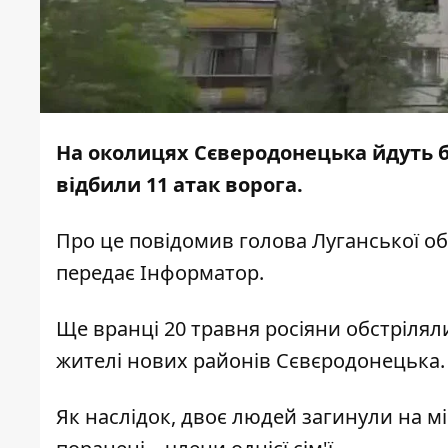
На околицях Сєверодонецька йдуть бо
відбили 11 атак ворога.
Про це
повідомив
голова Луганської обл
передає
Інформатор
.
Ще вранці 20 травня росіяни обстріляли
жителі нових районів Сєвєродонецька.
Як наслідок, двоє людей загинули на мі