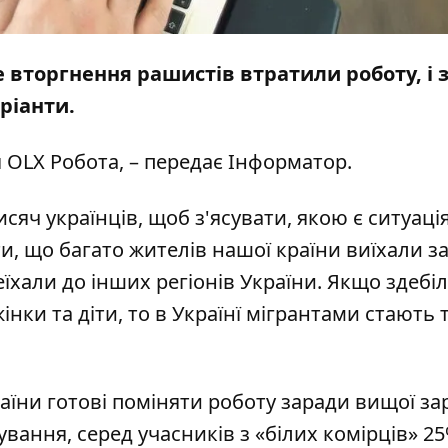
вторгнення рашистів втратили роботу, і 
ріанти.
 OLX Робота, – передає
Інформатор
.
яч українців, щоб з'ясувати, якою є ситуація
, що багато жителів нашої країни виїхали з
їхали до інших регіонів України. Якщо здебі
нки та діти, то в Українї мігрантами стають 
ни готові поміняти роботу заради вищої зар
вання, серед учасників з «білих комірців» 2