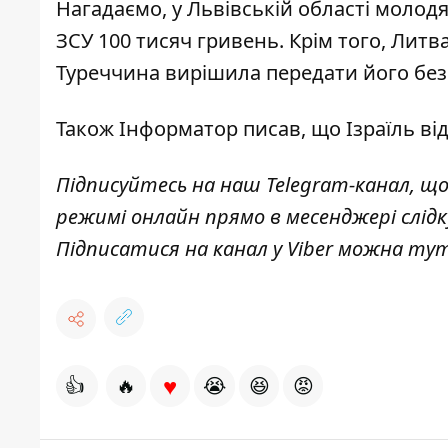
Нагадаємо, у Львівській області
молодя
ЗСУ
100 тисяч гривень. Крім того,
Литва
Туреччина вирішила передати його без
Також
Інформатор
писав, що Ізраїль
ві
Підписуйтесь на наш
Telegram-канал
, щ
режимі онлайн прямо в месенджері слід
Підписатися на канал у Viber можна
ту
♥
👍
🔥
😭
😆
😡