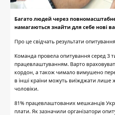
Багато людей через повномасштабне 
намагаються знайти для себе нові ва
Про це свідчать результати опитування
Команда провела опитування серед 3 тис
працевлаштуванням. Варто враховувати
кордон, а також чимало вимушено пере
в інші країни можуть виїжджати лише жі
чоловіки.
81% працевлаштованих мешканців Украї
плати. Як зазначили організатори опиту