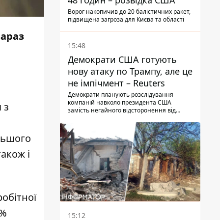
48 годин – розвідка США
Ворог накопичив до 20 балістичних ракет,
підвищена загроза для Києва та області
зараз
15:48
Демократи США готують
нову атаку по Трампу, але це
не імпічмент – Reuters
Демократи планують розслідування
компаній навколо президента США
 з
замість негайного відсторонення від
посади.
а
льшого
також і
обітної
5%
15:12