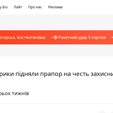
-Біз
Лайт
Про нас
Реклама
аторськ, Костянтинівка
🔴 Ракетний удар 5 серпня
рики підняли прапор на честь захисн
рьох тижнів