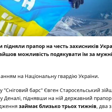
 підняли прапор на честь захисників Укра
йшов можливість подякувати їм за мужні
ланням на
Національну гвардію України
.
лу "Сніговий барс" Євген Старосельський зій
у Деналі, піднявши на ній державний прапор
одження
займає близько трьох тижнів
, два 