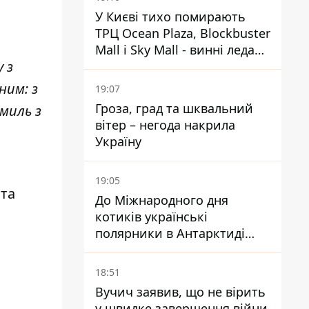
,
У Києві тихо помирають
ТРЦ Ocean Plaza, Blockbuster
Mall і Sky Mall - винні ледачі
 з
менеджери й канібалізм
ним: з
19:07
Гроза, град та шквальний
 миль з
вітер – негода накрила
Україну
19:05
 та
До Міжнародного дня
котиків українські
полярники в Антарктиді
показали своїх
18:51
Вучич заявив, що не вірить
у швидке завершення війни