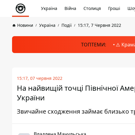
Україна
Війна
Столиця
Гроші
Шоу
Новини
Україна
Події
15:17, 7 Червня 2022
ТОПТЕМИ:
⚠️ Крам
15:17, 07 червня 2022
На найвищій точці Північної Аме
України
Звичайне сходження займає близько т
Владлена Мачульська