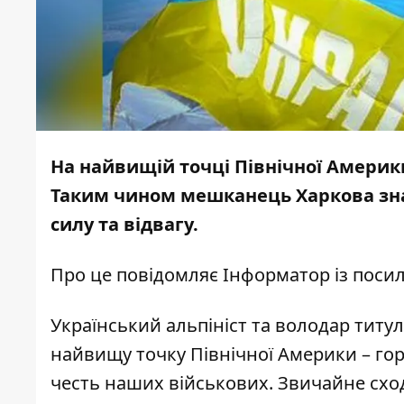
На найвищій точці Північної Америки
Таким чином мешканець Харкова зна
силу та відвагу.
Про це повідомляє
Інформатор
із поси
Український альпініст та володар титу
найвищу точку Північної Америки – гор
честь наших військових. Звичайне сх