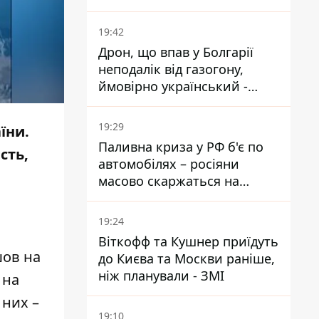
Суду, якого критикував
Орбан
19:42
Дрон, що впав у Болгарії
неподалік від газогону,
ймовірно український -
Міноборони країни
19:29
їни.
Паливна криза у РФ б'є по
сть,
автомобілях – росіяни
масово скаржаться на
поломки через неякісний
бензин
19:24
Віткофф та Кушнер приїдуть
шов на
до Києва та Москви раніше,
ніж планували - ЗМІ
 на
з них –
19:10