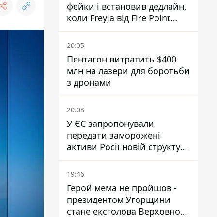
фейки і встановив дедлайн,
коли Freyja від Fire Point
повноцінно запрацює проти
балістики
20:05
Пентагон витратить $400
млн на лазери для боротьби
з дронами
20:03
У ЄС запропонували
передати заморожені
активи Росії новій структурі
блоку
19:46
Герой мема не пройшов -
президентом Угорщини
стане ексголова Верховного