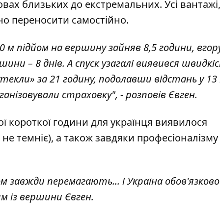
овах близьких до екстремальних. Усі вантажі
дно переносити самостійно.
0 м підйом на вершину зайняв 8,5 години, вгору
ни – 8 днів. А спуск узагалі виявився швидкіс
утекли» за 21 годину, подолавши відстань у 13
анізовували страховку", - розповів Євген.
ої короткої години для українця виявилося
не темніє), а також завдяки професіоналізму
ом завжди перемагають... і Україна обов'язково
м із вершини Євген.