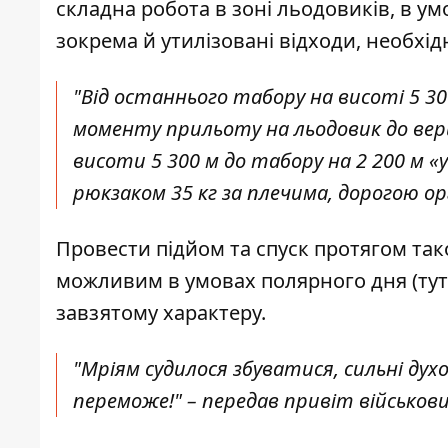
складна робота в зоні льодовиків, в ум
зокрема й утилізовані відходи, необхі
"Від останнього табору на висоті 5 30
моменту прильоту на льодовик до верши
висоти 5 300 м до табору на 2 200 м «
рюкзаком 35 кг за плечима, дорогою орг
Провести підйом та спуск протягом так
можливим в умовах полярного дня (тут 
завзятому характеру.
"Мріям судилося збуватися, сильні дух
переможе!" – передав привіт військови