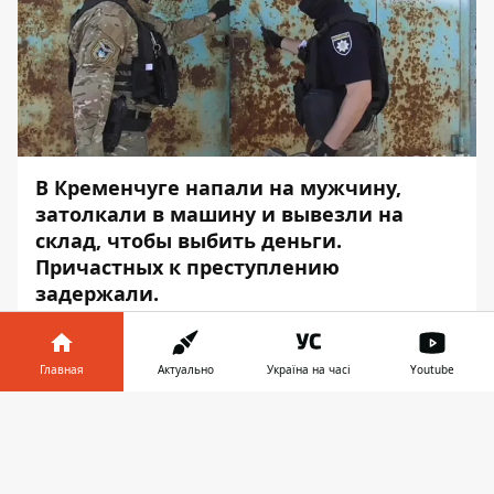
В Кременчуге напали на мужчину,
затолкали в машину и вывезли на
склад, чтобы выбить деньги.
Причастных к преступлению
задержали.
Об этом сообщает
Информатор
со
ссылкой на
Национальную полицию
.
Главная
Актуально
Україна на часі
Youtube
Группа неизвестных похитила 58-летнего
Информатор в
Скачать
местного жителя на одной из улиц
телефоне
👉
Кременчуга и на автомобиле его вывезли
на одно из складских помещений. Там,