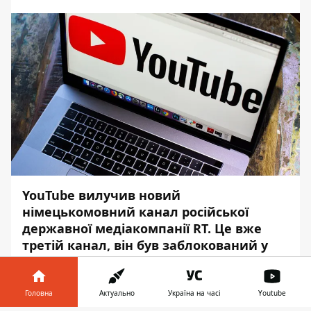
YouTube вилучив новий
німецькомовний канал російської
державної медіакомпанії RT. Це вже
третій канал, він був заблокований у
день запуску 16 грудня.
Про це повідомляє
Інформатор
із
Головна
Актуально
Україна на часі
Youtube
посиланням на
DW
.