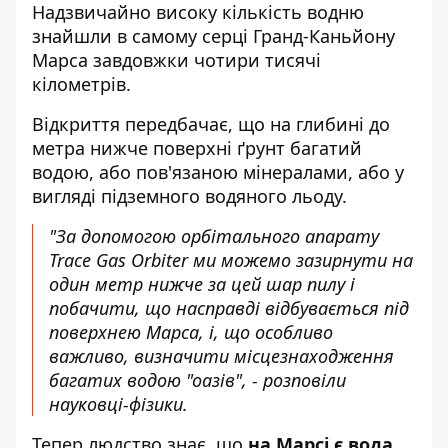
Надзвичайно високу кількість водню
знайшли в самому серці Гранд-Каньйону
Марса завдовжки чотири тисячі
кілометрів.
Відкриття передбачає, що на глибині до
метра нижче поверхні ґрунт багатий
водою, або пов'язаною мінералами, або у
вигляді підземного водяного льоду.
"За допомогою орбітального апарату
Trace Gas Orbiter ми можемо зазирнути на
один метр нижче за цей шар пилу і
побачити, що насправді відбувається під
поверхнею Марса, і, що особливо
важливо, визначити місцезнаходження
багатих водою "оазів", - розповіли
науковці-фізики.
Тепер людство знає, що
на Марсі є вода
.