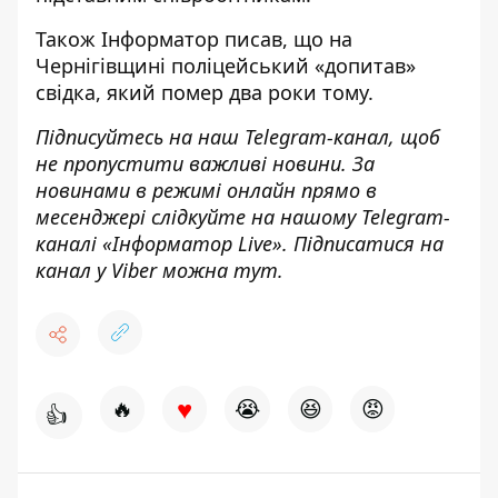
Також
Інформатор
писав, що на
Чернігівщині
поліцейський «допитав»
свідка
, який помер два роки тому.
Підписуйтесь на наш
Telegram-канал
,
щоб
н
е пропустити важливі новини. За
новинами в режимі онлайн прямо в
месенджері слідкуйте на нашому Telegram-
каналі «
Інформатор Live»
. Підписатися на
канал у Viber можна
тут.
♥
🔥
😭
😆
😡
👍