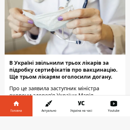
В Україні звільнили трьох лікарів за
підробку сертифікатів про вакцинацію.
Ще трьом лікарям оголосили догану.
Про це
заявила
заступник міністра
охорони здоров'я України Марія
Карчевич, повідомляє
Інформатор.
.
Головна
Актуально
Україна на часі
Youtube
"МОЗ звернулося до місцевої влади щодо
усунення керівників лікарень, де ведуться
Інформатор у
Завантажити
кримінальні провадження (у зв'язку з
телефоні
👉