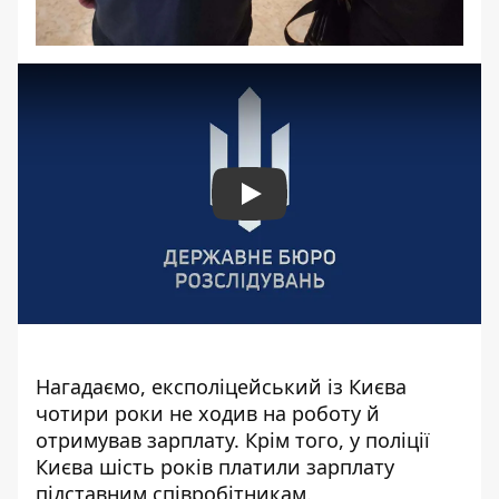
Play
Нагадаємо, експоліцейський із Києва
чотири роки не ходив на робот
у й
о
тримував зарплату
. Крім того, у
поліції
Києва шість років платили зарплату
підставним співробітникам.