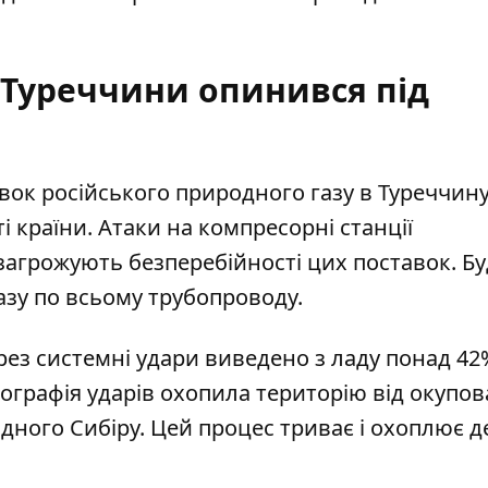
 Туреччини опинився під
вок російського природного газу в Туреччину
 країни. Атаки на компресорні станції
агрожують безперебійності цих поставок. Бу
зу по всьому трубопроводу.
рез системні удари виведено з ладу понад 42
ографія ударів охопила територію від окупо
дного Сибіру. Цей процес триває і охоплює д