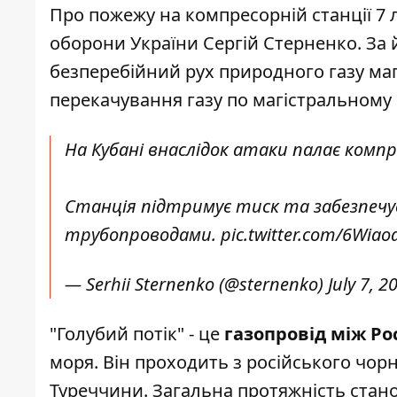
Про пожежу на компресорній станції 7 
оборони України
Сергій Стерненко
. За
безперебійний рух природного газу ма
перекачування газу по магістральному 
На Кубані внаслідок атаки палає комп
Станція підтримує тиск та забезпечу
трубопроводами.
pic.twitter.com/6Wia
— Serhii Sternenko (@sternenko)
July 7, 2
"Голубий потік" - це
газопровід між Ро
моря. Він проходить з російського чор
Туреччини. Загальна протяжність станов