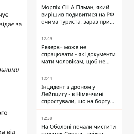
Морпіх США Гілман, який
чує
вирішив подивитися на РФ
очима туриста, зараз при
ідає за
смерті у вʼязниці, де його
катували та робили інʼєкції
12:49
Резерв+ може не
спрацювати - які документи
мати чоловікам, щоб не
потрапити до ТЦК
альними
12:44
Інцидент з дроном у
Лейпцигу - в Німеччині
спростували, що на борту
українського літака були
ого
зброя та боєприпаси
12:38
На Оболоні почали чистити
ка від
струмок Сирець, звідки