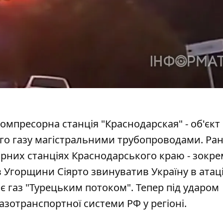
омпресорна станція "Краснодарская" - об'єкт
ого газу магістральними трубопроводами. Ра
рних станціях Краснодарського краю - зокрем
в Угорщини Сіярто звинуватив Україну
в атац
є газ "Турецьким потоком". Тепер під ударом
азотранспортної системи РФ у регіоні.