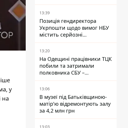
повідомляють про пожежу
13:39
Позиція гендиректора
Укрпошти щодо вимог НБУ
містить серйозні
нестиковки – депутатка
Ольга Василевська-Смаглюк
13:20
На Одещині працівники ТЦК
побили та затримали
полковника СБУ –
військовий
ніше
а, у
13:06
В музеї під Батьківщиною-
і на
матір'ю відремонтують залу
за 4,2 млн грн
13:03