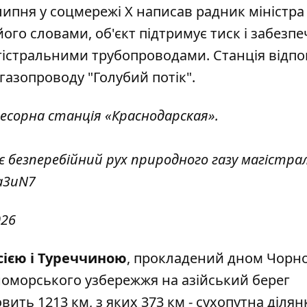
липня у соцмережі X написав радник міністра
 його словами, об'єкт підтримує тиск і забезпе
гістральними трубопроводами. Станція відпов
газопроводу "Голубий потік".
ресорна станція «Краснодарская».
є безперебійний рух природного газу магістр
oa3uN7
026
сією і Туреччиною
, прокладений дном Чорн
номорського узбережжя на азійський берег
ить 1213 км, з яких 373 км - сухопутна ділян