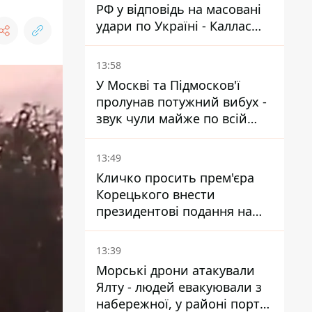
РФ у відповідь на масовані
удари по Україні - Каллас
розкрила деталі
13:58
У Москві та Підмосков'ї
пролунав потужний вибух -
звук чули майже по всій
області
13:49
Кличко просить прем'єра
Корецького внести
президентові подання на
звільнення володаря
Троєщини Бахматова
13:39
Морські дрони атакували
Ялту - людей евакуювали з
набережної, у районі порту