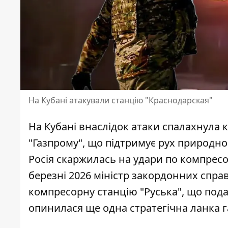
На Кубані атакували станцію "Краснодарская"
На Кубані внаслідок атаки спалахнула к
"Газпрому", що підтримує рух природн
Росія скаржилась на удари по компресо
березні 2026
міністр закордонних спра
компресорну станцію "Руська", що пода
опинилася ще одна стратегічна ланка г