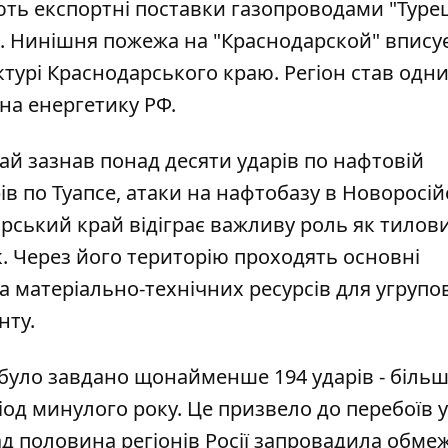
ують експортні поставки газопроводами "Тур
ни. Нинішня пожежа на "Краснодарской" впису
ктурі Краснодарського краю. Регіон став одни
на енергетику РФ.
ай зазнав понад десяти ударів по нафтовій
ів по Туапсе, атаки на нафтобазу в Новоросій
арський край відіграє важливу роль як тилов
к. Через його територію проходять основні
 матеріально-технічних ресурсів для угрупо
нту.
 було завдано щонайменше 194 ударів - більш
ріод минулого року. Це призвело до перебоїв у
ад половина регіонів Росії запровадила обме