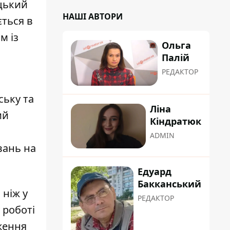
ецький
НАШІ АВТОРИ
ється в
м із
Ольга
Палій
РЕДАКТОР
ську та
Ліна
ий
Кіндратюк
ADMIN
вань на
Едуард
Бакканський
 ніж у
РЕДАКТОР
 роботі
ження