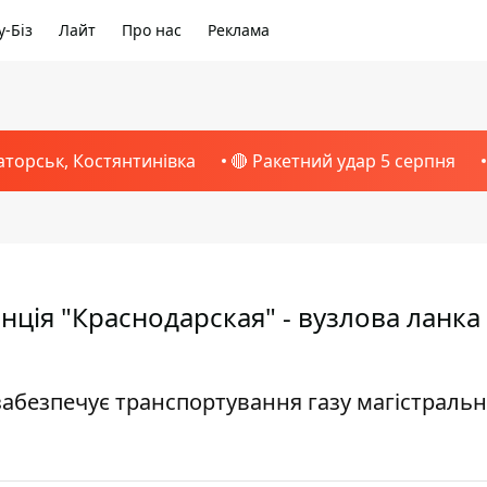
-Біз
Лайт
Про нас
Реклама
аторськ, Костянтинівка
🔴 Ракетний удар 5 серпня
нція "Краснодарская" - вузлова ланка
забезпечує транспортування газу магістраль