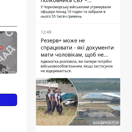
полковника СБУ –
військовий
У Чорноморську військкоми утримували
офіцера понад 10 годин та забрали в
нього 55 тисяч гривень
12:49
Резерв+ може не
спрацювати - які документи
мати чоловікам, щоб не
потрапити до ТЦК
Адвокатка розповіла, які папери потрібні
військовозобов'язаним, якщо застосунок
не відкривається.