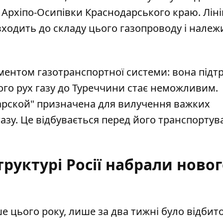
 Архіпо-Осипівки Краснодарського краю. Лін
входить до складу цього газопроводу і належ
ентом газотранспортної системи: вона підт
кого рух газу до Туреччини стає неможливим.
дарской" призначена для вилучення важких
газу. Це відбувається перед його транспорту
труктурі Росії набрали ново
е цього року, лише за два тижні було відбито