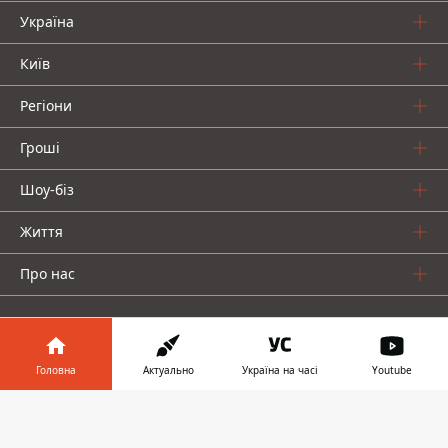
Україна
Київ
Регіони
Гроші
Шоу-біз
Життя
Про нас
Головна
Актуально
Україна на часі
Youtube
Інформатор у
Інформатор проекти
Завантажити
телефоні
👉