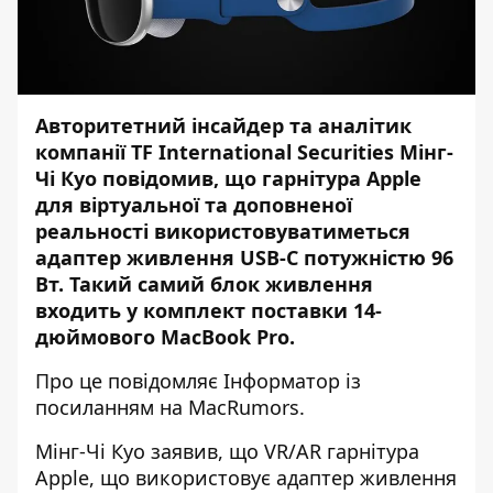
Авторитетний інсайдер та аналітик
компанії TF International Securities Мінг-
Чі Куо повідомив, що гарнітура Apple
для віртуальної та доповненої
реальності використовуватиметься
адаптер живлення USB-C потужністю 96
Вт. Такий самий блок живлення
входить у комплект поставки 14-
дюймового MacBook Pro.
Про це повідомляє
Інформатор
із
посиланням на
MacRumors
.
Мінг-Чі Куо заявив, що VR/AR гарнітура
Apple, що використовує адаптер живлення