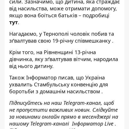
сили. Зазначимо, що дитина, яка страждає
від насильства, може отримати допомогу,
якщо вона боїться батьків – подробиці
тут
.
Нагадаємо, у Тернополі
чоловік побив та
зґвалтував свою 19-річну співмешканку
.
Крім того, на Рівненщині
13-річна
дівчинка, яку зґвалтував вітчим, народила
від нього дитину.
Також
Інформатор
писав, що Україна
ухвалить Стамбульську конвенцію для
боротьби з домашнім насильством
.
Підписуйтесь на наш
Telegram-канал
, щоб
не пропустити важливих новин. Слідкуйте
за новинами онлайн прямо в месенджері на
нашому Telegram-каналі
Інформатор Live
.