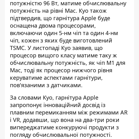
потужністю 96 Вт, матиме обчислювальну
потужність на рівні Mac. Куо також
підтвердив, що гарнітура Apple буде
оснащена двома процесорами,
включаючи один 5-нм чіп та один 4-нм
чіп, кожен з яких буде виготовлений
TSMC. У листопаді Куо заявив, що
процесор вищого класу матиме таку ж
обчислювальну потужність, як чіп M1 для
Mac, тоді як процесор нижчого рівня
керуватиме аспектами гарнітури,
пов'язаними з датчиками.
За словами Куо, гарнітура Apple
запропонує інноваційний досвід із
плавним перемиканням між режимами AR
і VR, додавши, що вона на два-три роки
випереджатиме конкуруючі продукти з
погляду обчислювальної потужності.