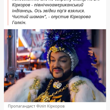
Кіркоров - північноамериканський
індіанець. Ось звідки пір'я взялися.
Чистий шаман", - опустив Кіркорова
Галкін.
Пропагандист Філіп Кіркоров