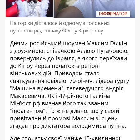
На горіхи дісталося й одному з головних
путіністів рф, співаку Філіпу Кіркорову
Днями російський шоумен
Максим Галкін
з дружиною, співачкою Аллою Пугачовою,
повернулись до Ізраїля, з якого переїхали
до Кіпру через початок в регіоні
військових дій. Приводом стало
святкування ювілею, 70-річчя, лідера гурту
"Машина времени", телеведучого
Андрія
Макаревича
. Як і 47-річного Галкіна
Мін’юст рф визнав його так званим
"
іноагентом
". То ж не дивно, що у своїй
привітальній промові Максим зі сцени
згадав про диктатора володимира путіна.
Але спочатку своєї майже 15-хвилинної