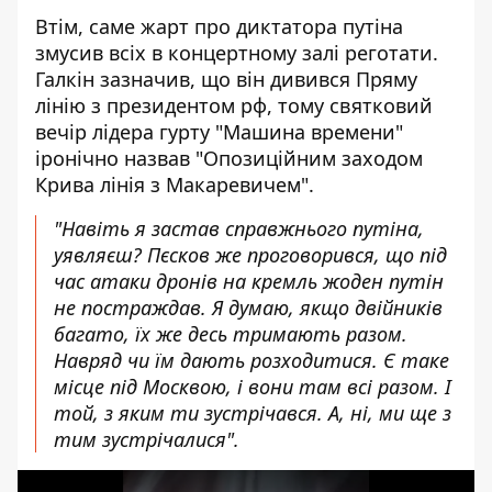
Втім, саме жарт про диктатора путіна
змусив всіх в концертному залі реготати.
Галкін зазначив, що він дивився Пряму
лінію з президентом рф, тому святковий
вечір лідера гурту "Машина времени"
іронічно назвав "Опозиційним заходом
Крива лінія з Макаревичем".
"Навіть я застав справжнього путіна,
уявляєш? Пєсков же проговорився, що під
час атаки дронів на кремль жоден путін
не постраждав. Я думаю, якщо двійників
багато, їх же десь тримають разом.
Навряд чи їм дають розходитися. Є таке
місце під Москвою, і вони там всі разом. І
той, з яким ти зустрічався. А, ні, ми ще з
тим зустрічалися".