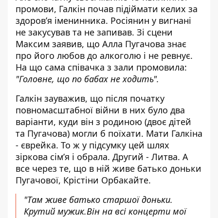
промови, Галкін почав підіймати келих за
здоров’я іменинника. Росіянин у вигнані
не закусував та не запивав. Зі сцени
Максим заявив, що
Алла Пугачова
знає
про його любов до алкоголю і не ревнує.
На що сама співачка з зали промовила:
"Головне, що по бабах не ходить".
Галкін зауважив, що після початку
повномасштабної війни в них було два
варіанти, куди він з родиною (двоє дітей
та Пугачова) могли б поїхати. Мати Галкіна
- єврейка. То ж у підсумку цей шлях
зіркова сім’я і обрала. Другий - Литва. А
все через те, що в ній живе батько доньки
Пугачової, Крістіни Орбакайте.
"Там живе батько старшої доньки.
Крутий мужик.Він на всі концерти мої