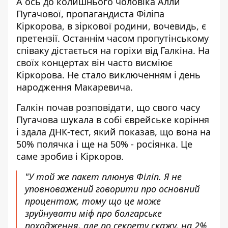
А ось до колишнього чоловіка Алли
Пугачової, пропагандиста Філіпа
Кіркорова, в зіркової родини, вочевидь, є
претензії. Останнім часом пропутінському
співаку дістається на горіхи від Галкіна. На
своїх концертах він часто висміює
Кіркорова. Не стало виключенням і день
народження Макаревича.
Галкін почав розповідати, що свого часу
Пугачова шукала в собі єврейське коріння
і здала ДНК-тест, який показав, що вона на
50% полячка і ще на 50% - росіянка. Це
саме зробив і Кіркоров.
"У той же пакет плюнув Філіп. Я не
уповноважений говорити про основний
процентаж, тому що це може
зруйнувати міф про болгарське
походження, але по секрету скажу, на 2%