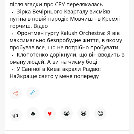
після згадки про СБУ перелякалась
Зірка Вечірнього Кварталу висміяв
путіна в новій пародії: Мовчиш - в Кремлі
торчиш. Відео
Фронтмен гурту Kalush Оrchestra: Я вів
максимально безпробудне життя, в якому
пробував все, що не потрібно пробувати
Клопотенко дорікнули, що він вводить в
оману людей. А ви на чиєму боці
У Саніної в Києві вкрали Різдво:
Найкраще свято у мене попереду
♥
🔥
😭
😆
😡
👍