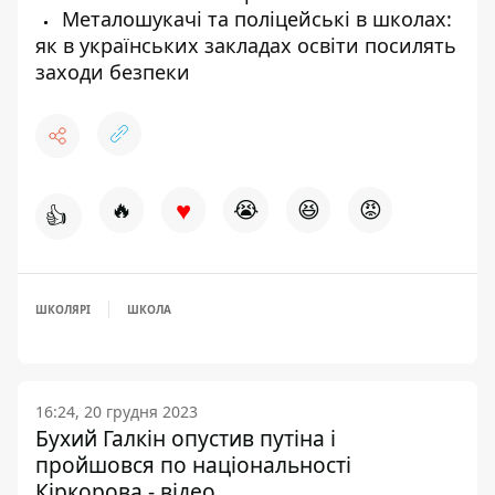
Металошукачі та поліцейські в школах:
як в українських закладах освіти посилять
заходи безпеки
♥
🔥
😭
😆
😡
👍
ШКОЛЯРІ
ШКОЛА
16:24, 20 грудня 2023
Бухий Галкін опустив путіна і
пройшовся по національності
Кіркорова - відео