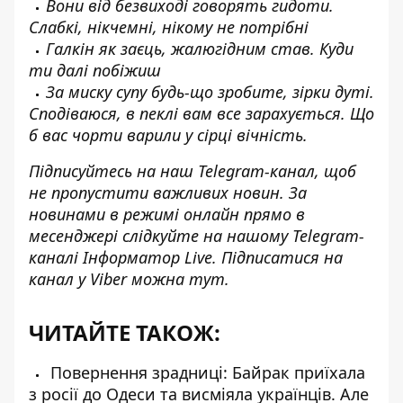
Вони від безвиході говорять гидоти.
Слабкі, нікчемні, нікому не потрібні
Галкін як заєць, жалюгідним став. Куди
ти далі побіжиш
За миску супу будь-що зробите, зірки дуті.
Сподіваюся, в пеклі вам все зарахується. Що
б вас чорти варили у сірці вічність.
Підписуйтесь на наш
Telegram-канал
, щоб
не пропустити важливих новин. За
новинами в режимі онлайн прямо в
месенджері слідкуйте на нашому Telegram-
каналі
Інформатор Live
. Підписатися на
канал у Viber можна
тут
.
ЧИТАЙТЕ ТАКОЖ:
Повернення зрадниці: Байрак приїхала
з росії до Одеси та висміяла українців. Але