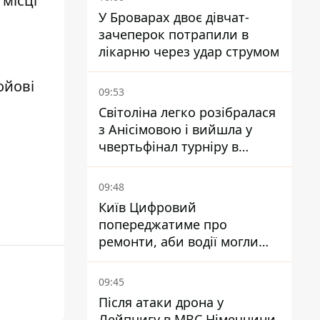
місці
У Броварах двоє дівчат-
зачеперок потрапили в
лікарню через удар струмом
ойові
09:53
Світоліна легко розібралася
з Анісімовою і вийшла у
чвертьфінал турніру в
Торонто
09:48
Київ Цифровий
попереджатиме про
ремонти, аби водії могли
уникати ділянок із заторами
09:45
Після атаки дрона у
Лейпцигу в МВС Німеччини