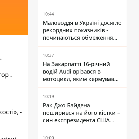
10:44
Маловоддя в Україні досягло
рекордних показників -
починаються обмеження
водопостачання
10:37
.
На Закарпатті 16-річний
водій Audi врізався в
тор
.
мотоцикл, яким кермував
10-річний хлопчик
10:19
Рак Джо Байдена
сті», -
поширився на його кістки –
син експрезидента США
розповів, що хвороба
батька прогресує
10:00