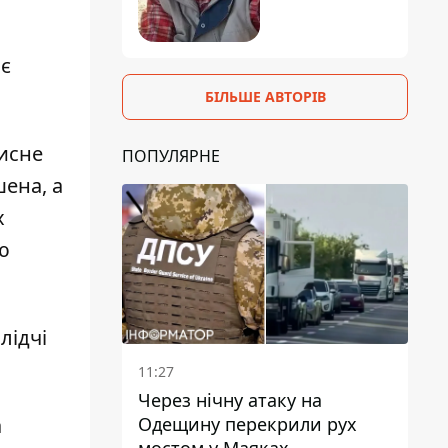
ає
БІЛЬШЕ АВТОРІВ
мисне
ПОПУЛЯРНЕ
ена, а
х
ю
лідчі
11:27
Через нічну атаку на
а
Одещину перекрили рух