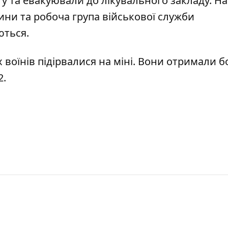
 та евакуювали до лікувального закладу. На 
ини та робоча група військової служби
ються.
 воїнів підірвалися на міні. Вони отримали б
2.