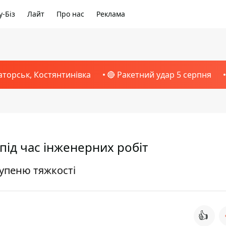
-Біз
Лайт
Про нас
Реклама
аторськ, Костянтинівка
🔴 Ракетний удар 5 серпня
під час інженерних робіт
упеню тяжкості
👍