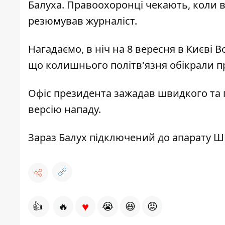
Балуха. Правоохоронці чекають, коли в
резюмував журналіст.
Нагадаємо, в ніч на 8 вересня в Києві
Во
що
колишнього політв'язня обікрали пр
Офіс президента
зажадав швидкого та 
версію нападу.
Зараз
Балух підключений до апарату ШВ
♥
👍
🔥
😭
😆
😡