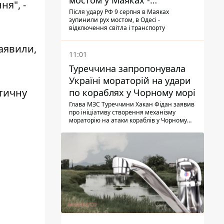
мостом у Маяках -
ня", -
подробиці від ДПСУ
Після удару РФ 9 серпня в Маяках
зупинили рух мостом, в Одесі -
відключення світла і транспорту
заявили,
11:01
Туреччина запропонувала
Україні мораторій на удари
тичну
по кораблях у Чорному морі
Глава МЗС Туреччини Хакан Фідан заявив
про ініціативу створення механізму
мораторію на атаки кораблів у Чорному
морі