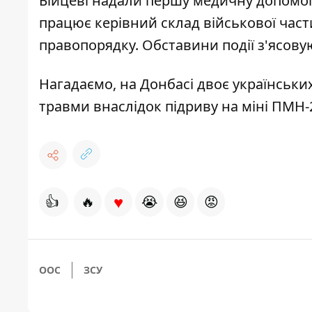
Бійцеві надали першу медичну допомогу
працює керівний склад військової част
правопорядку. Обставини події з'ясову
Нагадаємо,
на Донбасі двоє українських
травми внаслідок підриву на міні ПМН-
♥
👍
🔥
😭
😆
😡
ООС
ЗСУ