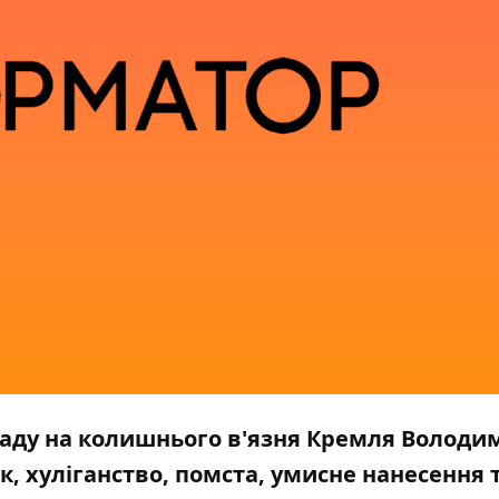
ападу на колишнього в'язня Кремля Володи
к, хуліганство, помста, умисне нанесення