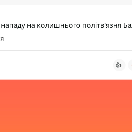
ї нападу на колишнього політв'язня Б
тя
👍