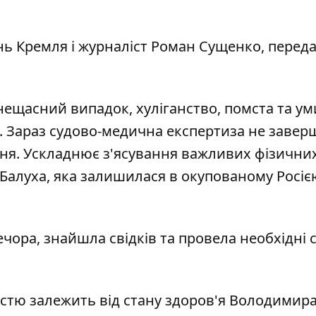
ь Кремля і журналіст Роман Сущенко, перед
 нещасний випадок, хуліганство, помста та у
 Зараз судово-медична експертиза не заверш
ання. Ускладнює з'ясування важливих фізични
 Балуха, яка залишилася в окупованому Росіє
ечора, знайшла свідків та провела необхідні с
істю залежить від стану здоров'я Володимир