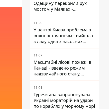
Одещину перекрили рух
мостом у Маяках -
подробиці від ДПСУ
11:20
У центрі Києва проблема з
водопостачанням - вийшла
з ладу одна з насосних
станцій
11:07
Масштабні лісові пожежі в
Канаді - введено режим
надзвичайного стану,
виїхали понад 20 тисяч
людей
11:01
Туреччина запропонувала
Україні мораторій на удари
по кораблях у Чорному морі