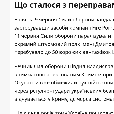
Що сталося з переправа
У ніч на 9 червня Сили оборони завдал
застосувавши засоби компанії Fire Point
11 червня Сили оборони паралізували п
окремий штурмовий полк імені Дмитра 
перебувало до 50 ворожих вантажівок 
Речник Сил оборони Півдня Владислав 
з тимчасово анексованим Кримом призв
Окупанти вже обмежили рух військови
через регулярні удари українських без
відчувається у Криму, де через систем
Ще кілька років тому Україна пошкодж