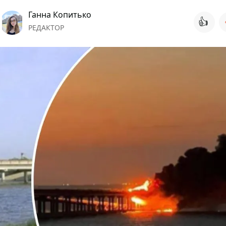
Ганна Копитько
👍
РЕДАКТОР