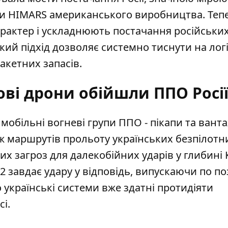
ми HIMARS американського виробництва. Теп
рактер і ускладнюють постачання російських
кий підхід дозволяє системно тиснути на лог
акетних запасів.
ові дрони обійшли ППО Росі
 мобільні вогневі групи ППО - пікапи та ванта
маршрутів прольоту українських безпілотни
их загроз для далекобійних ударів у глибині 
2 завдає удару у відповідь, випускаючи по по
о українські системи вже здатні протидіяти
і.