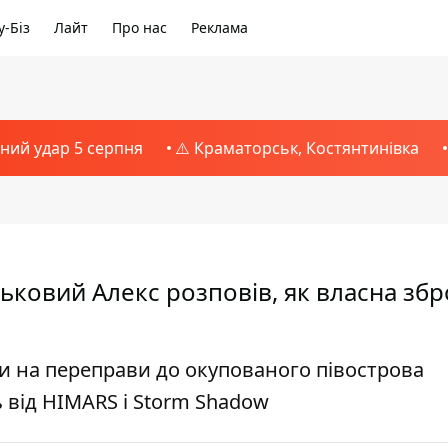
-Біз
Лайт
Про нас
Реклама
тний удар 5 серпня
⚠️ Краматорськ, Костянтинівка
ськовий Алекс розповів, як власна збр
ки на переправи до окупованого півострова
 від HIMARS і Storm Shadow