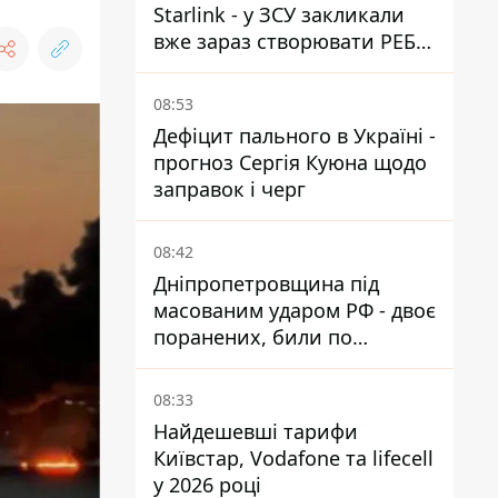
Starlink - у ЗСУ закликали
вже зараз створювати РЕБ
проти нової загрози
08:53
Дефіцит пального в Україні -
прогноз Сергія Куюна щодо
заправок і черг
08:42
Дніпропетровщина під
масованим ударом РФ - двоє
поранених, били по
Нікопольщині та
Синельниківщині
08:33
Найдешевші тарифи
Київстар, Vodafone та lifecell
у 2026 році