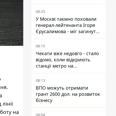
08:25
У Москві таємно поховали
генерал-лейтенанта Ігоря
Єрусалимова - міг загинути
від вибуху в ресторані
08:15
Чекати вже недовго - стало
відомо, коли відкриють
станції метро на
Виноградарі
о
08:13
ня.
ВПО можуть отримати
грант 2600 дол. на розвиток
а
бізнесу
лінії
боту на
08:04