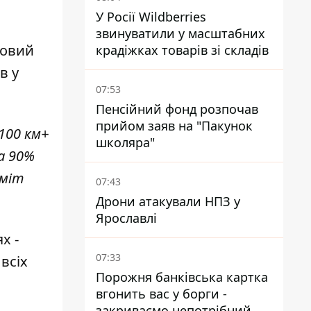
У Росії Wildberries
звинуватили у масштабних
повий
крадіжках товарів зі складів
в у
07:53
Пенсійний фонд розпочав
прийом заяв на "Пакунок
100 км+
школяра"
а 90%
іміт
07:43
Дрони атакували НПЗ у
Ярославлі
х -
07:33
всіх
Порожня банківська картка
вгонить вас у борги -
закриваємо непотрібний