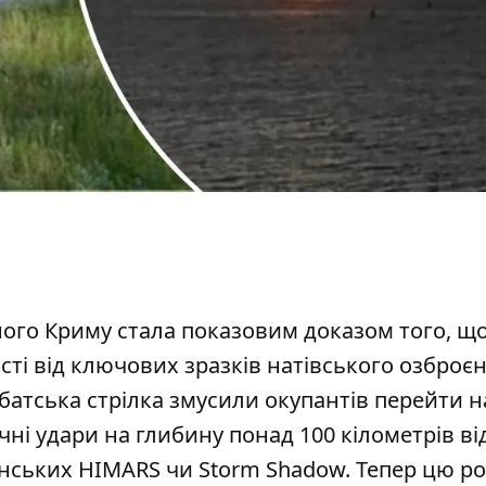
ного Криму стала показовим доказом того, щ
сті від ключових зразків натівського озброєн
абатська стрілка
змусили окупантів перейти н
ні удари на глибину понад 100 кілометрів від 
нських HIMARS чи Storm Shadow. Тепер цю ро