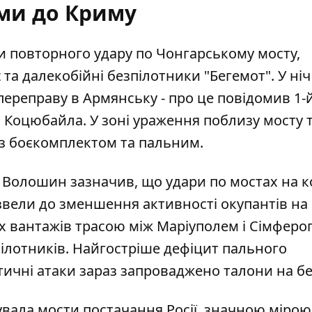
ми до Криму
и повторного удару по Чонгарському мосту,
 та далекобійні безпілотники "Бегемот". У ні
ереправу в Армянську - про це повідомив 1-
Коцюбайла. У зоні ураження поблизу мосту т
із боєкомплектом та пальним.
Волошин зазначив, що удари по мостах на к
ели до зменшення активності окупантів на п
х вантажів трасою між Маріуполем і Сімфер
пілотників. Найгостріше дефіцит пального
атичні атаки зараз запроваджено талони на б
увала мости постачання Росії, значною мірою