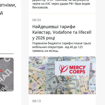
атніми,
черги на АЗС через удари РФ і брак водіїв
бензовозів.
ід
08:33
Найдешевші тарифи
Київстар, Vodafone та lifecell
у 2026 році
Порівняли бюджетні тарифні плани трьох
мобільних операторів - від 40 до 125
гривень на місяць.
08:13