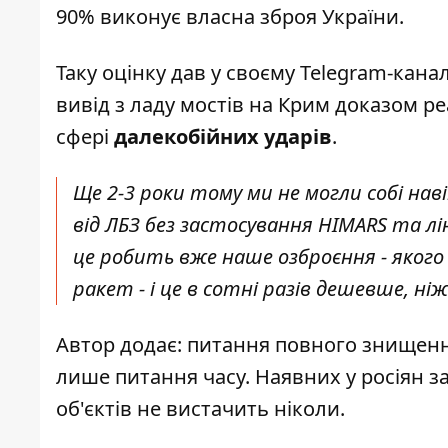
90% виконує власна зброя України.
Таку оцінку дав у своєму Telegram-кана
вивід з ладу мостів на Крим доказом ре
сфері
далекобійних ударів
.
Ще 2-3 роки тому ми не могли собі на
від ЛБЗ без застосування HIMARS та лі
це робить вже наше озброєння - якого
ракет - і це в сотні разів дешевше, ні
Автор додає: питання повного знищенн
лише питання часу. Наявних у росіян з
об'єктів не вистачить ніколи.