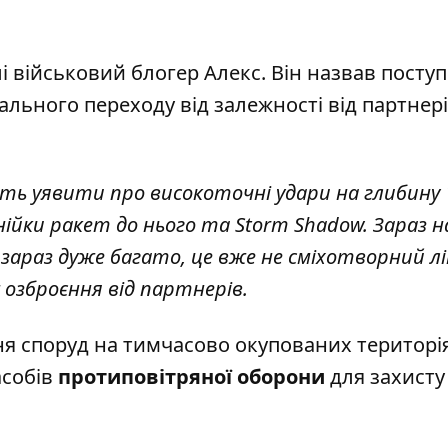
лі військовий блогер
Алекс
. Він назвав посту
ального переходу від залежності від партнері
віть уявити про високоточні удари на глибину 
нійки ракет до нього та Storm Shadow. Зараз н
 зараз дуже багато, це вже не сміхотворний л
ж озброєння від партнерів.
я споруд на тимчасово окупованих територія
асобів
протиповітряної оборони
для захисту 