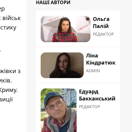
НАШІ АВТОРИ
ер
 військ
Ольга
Палій
істику
РЕДАКТОР
ї
Ліна
Кіндратюк
жівки з
ADMIN
ків.
Криму.
Едуард
Бакканський
зиції
РЕДАКТОР