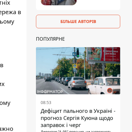
тніх
ережа в
цьому
БІЛЬШЕ АВТОРІВ
ПОПУЛЯРНЕ
ів
их
ному
08:53
Дефіцит пального в Україні -
прогноз Сергія Куюна щодо
заправок і черг
важно
Директор "А-95" пояснив, чи загрожують