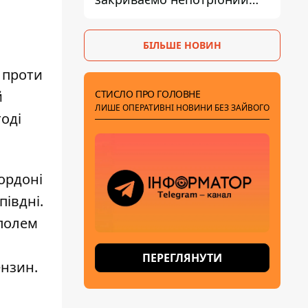
рахунок правильно
БІЛЬШЕ НОВИН
ч проти
СТИСЛО ПРО ГОЛОВНЕ
й
ЛИШЕ ОПЕРАТИВНІ НОВИНИ БЕЗ ЗАЙВОГО
оді
ордоні
івдні.
ополем
ПЕРЕГЛЯНУТИ
ензин.