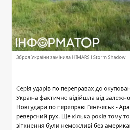
Зброя України замінила HIMARS і Storm Shadow
Серія ударів по переправах до окупова
Україна фактично відійшла від залежно
Нові удари по переправі Генічеськ - Ар
реверсний рух. Ще кілька років тому точ
зіткнення були неможливі без америка