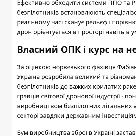
Ефективно обходити системи ППО та РЕ
безпілотників встановлюють спеціаліз
реальному часі сканує рельєф і порівн
дрон орієнтується в просторі навіть в
Власний ОПК і курс на н
За оцінкою норвезького фахівця Фабіа
Україна розробила великий та різноман
безпілотників до важких крилатих ракет
гравців світової дронової індустрії - 
виробництвом безпілотних літальних а
секторі завдяки державним інвестиціям
Бум виробництва зброї в Україні застав