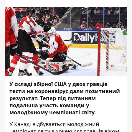
У складі збірної США у двох гравців
тести на коронавірус дали позитивний
результат. Тепер під питанням
подальша участь команди у
молодіжному чемпіонаті світу.
У Канаді відбувається молодіжний
чемпіонат світу з хокею для гравців віком