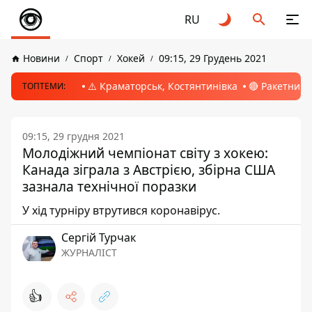
RU
Новини
Спорт
Хокей
09:15, 29 Грудень 2021
⚠️ Краматорськ, Костянтинівка
🔴 Ракетний 
ТОПТЕМИ:
09:15, 29 грудня 2021
Молодіжний чемпіонат світу з хокею:
Канада зіграла з Австрією, збірна США
зазнала технічної поразки
У хід турніру втрутився коронавірус.
Сергій Турчак
ЖУРНАЛІСТ
👍