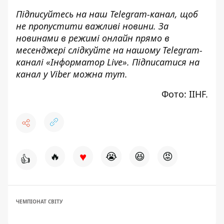
Підписуйтесь на наш
Telegram-канал
,
щоб
н
е пропустити важливі новини. За
новинами в режимі онлайн прямо в
месенджері слідкуйте на нашому Telegram-
каналі «
Інформатор Live»
. Підписатися на
канал у Viber можна
тут.
Фото: IIHF.
♥
🔥
😭
😆
😡
👍
ЧЕМПІОНАТ СВІТУ