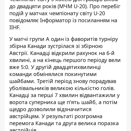
до двадцяти років (МЧМ U-20). Про перебіг
подій у матчах чемпіонату світу U-20
повідомляє
Інформатор
із посиланням на
IIHF
.
У матчі групи А один із фаворитів турніру
збірна Канади зустрілася зі збірною
Австрії. Канадці відкрили рахунок на 6-й
хвилині, а на кінець першого періоду вели
вже 5:0. У другій двадцятихвилинці
команди обмінялися покинутими
шайбами. Третій період знову порадував
уболівальників великою кількістю голів.
Канадці за перші 7 хвилин відвантажили у
ворота суперника ще п'ять шайб, а потім
щедро дозволили відзначитися
австрійцям. У результаті розгромна
перемога Канади та друга велика поразка
австрійців.