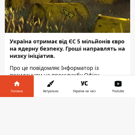
Україна отримає від ЄС 5 мільйонів євро
на ядерну безпеку. Гроші направлять на
низку ініціатив.
Про це повідомляє
Інформатор
із
посиланням на пресслужбу
Офісу
віцепрем'єрки з питань європейської та
євроатлантичної інтеграції.
Головна
Актуально
Україна на часі
Youtube
"За підтримки ЄС розпочинаємо проєкт,
Інформатор у
Завантажити
який сприятиме вдосконаленню
телефоні
👉
безпечного поводження з
радіоактивними відходами
та
відпрацьованим ядерним паливом в