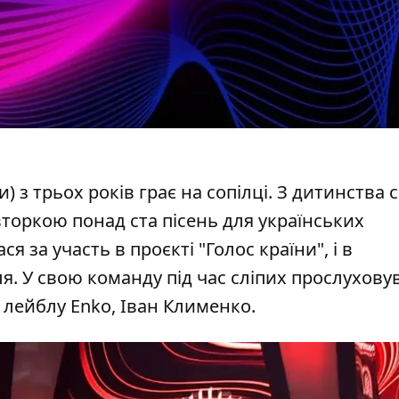
 з трьох років грає на сопілці. З дитинства 
торкою понад ста пісень для українських
я за участь в проєкті "Голос країни", і в
я. У свою команду під час сліпих прослуховув
лейблу Enko, Іван Клименко.