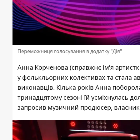
Переможниця голосування в додатку "Дія"
Анна Корченова (справжнє ім’я артистки)
у фолькльорних колективах та стала ав
виконавців. Кілька років Анна поборолас
тринадцятому сезоні їй усміхнулась дол
запросив музичний продюсер, власник 