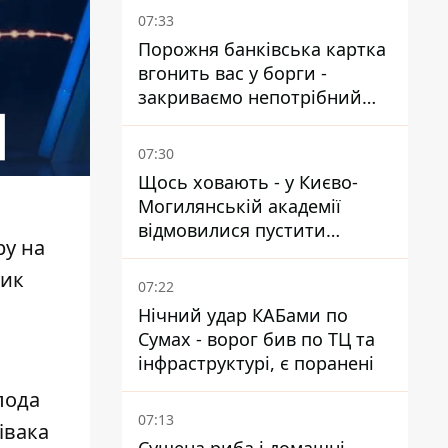
07:33
Порожня банківська картка
вгонить вас у борги -
закриваємо непотрібний
рахунок правильно
07:30
Щось ховають - у Києво-
Могилянській академії
відмовилися пустити
ру
на
комісію з охорони пам'яток
ник
на територію
07:22
Нічний удар КАБами по
Сумах - ворог бив по ТЦ та
інфраструктурі, є поранені
лода
07:13
івака