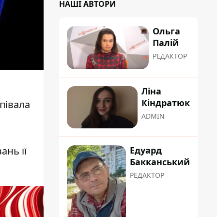
НАШІ АВТОРИ
Ольга
Палій
РЕДАКТОР
Ліна
Кіндратюк
співала
ADMIN
ань її
Едуард
Бакканський
РЕДАКТОР