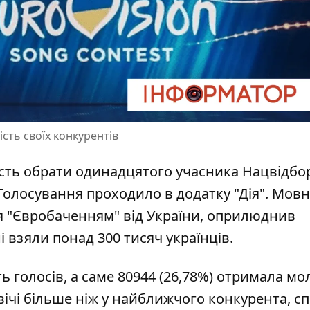
сть своїх конкурентів
сть обрати одинадцятого учасника
Нацвідбо
 Голосування проходило в додатку "Дія". Мов
я "Євробаченням" від України, оприлюднив
і взяли понад 300 тисяч українців.
ть голосів, а саме 80944 (26,78%) отримала мо
вічі більше ніж у найближчого конкурента, сп