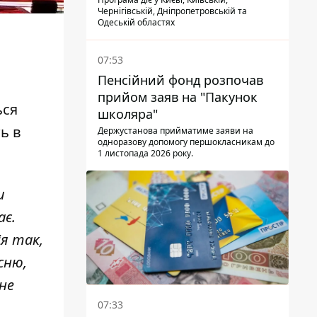
Чернігівській, Дніпропетровській та
Одеській областях
07:53
Пенсійний фонд розпочав
прийом заяв на "Пакунок
ься
школяра"
ь в
Держустанова прийматиме заяви на
одноразову допомогу першокласникам до
1 листопада 2026 року.
и
ає.
ія так,
сню,
ене
07:33