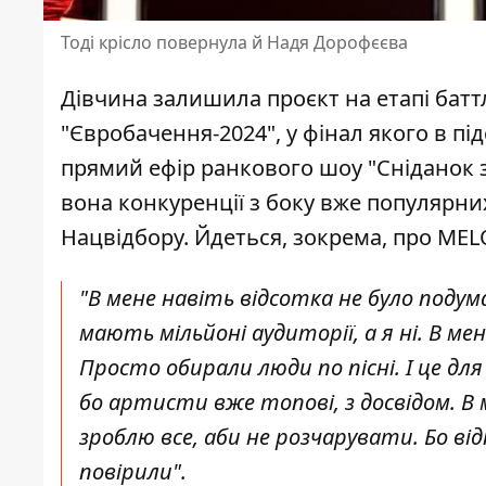
Тоді крісло повернула й Надя Дорофєєва
Дівчина залишила проєкт на етапі баттл
"Євробачення-2024", у фінал якого в п
прямий ефір ранкового шоу "
Сніданок 
вона конкуренції з боку вже популярних
Нацвідбору. Йдеться, зокрема, про MELOVI
"В мене навіть відсотка не було подум
мають мільйоні аудиторії, а я ні. В ме
Просто обирали люди по пісні. І це дл
бо артисти вже топові, з досвідом. В 
зроблю все, аби не розчарувати. Бо ві
повірили".