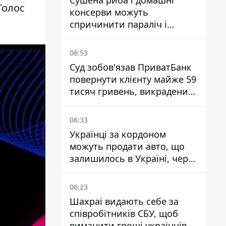
Сушена риба і домашні
Голос
консерви можуть
спричинити параліч і
смерть - Держрибагентство
попереджає про ботулізм
06:53
Суд зобов'язав ПриватБанк
повернути клієнту майже 59
тисяч гривень, викрадених
шахраями
06:33
Українці за кордоном
можуть продати авто, що
залишилось в Україні, через
Дію - МВС
06:23
Шахраї видають себе за
співробітників СБУ, щоб
виманити гроші українців