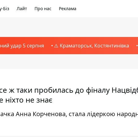
-Біз
Лайт
Про нас
Реклама
тний удар 5 серпня
⚠️ Краматорськ, Костянтинівка
се ж таки пробилась до фіналу Нацвід
 ніхто не знає
вачка Анна Корченова, стала лідеркою народ