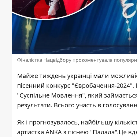
Фіналістка Нацвідбору прокоментувала популярні
Майже тиждень українці мали можливі
пісенний конкурс "
Євробачення-2024
".
"Суспільне Мовлення", який займаєтьс
результати. Всього участь в голосуванн
Як і прогнозувалось, найбільшу кількіс
артистка ANKA з піснею "Палала".Це вд