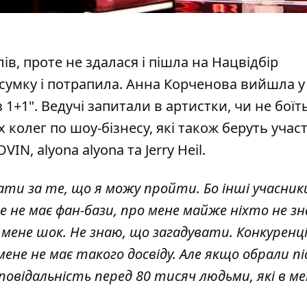
ів, проте не здалася і пішла на Нацвідбір
ідсумку і потрапила. Анна Корченова вийшла у
з 1+1
". Ведучі запитали в артистки, чи не боїт
 колег по шоу-бізнесу, які також беруть участ
N, alyona alyona та Jerry Heil.
ати за те, що я можу пройти. Бо інші учасник
не не має фан-бази, про мене майже ніхто не зн
я мене шок. Не знаю, що загадувати. Конкуренц
мене не має такого досвіду. Але якщо обрали пі
дповідальність перед 80 тисяч людьми, які в м