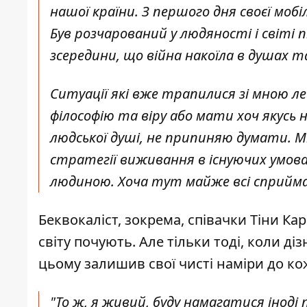
нашої країни. З першого дня своєї мобіл
Був розчарований у людяності і світі п
зсередини, що війна накоїла в душах т
Ситуації які вже трапилися зі мною л
філософію та віру або мати хоч якусь 
людської душі, не припиняю думати. М
стратегії виживання в існуючих умова
людиною. Хоча тут майже всі сприймаю
Беквокаліст, зокрема, співачки Тіни К
світу почують. Але тільки тоді, коли 
цьому залишив свої чисті наміри до к
"То ж, я живий, буду намагатися іноді