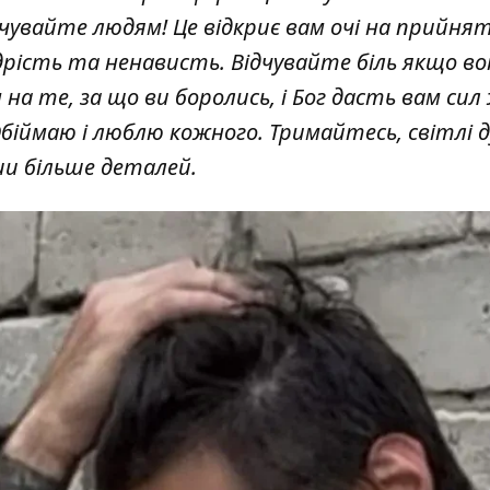
півчувайте людям! Це відкриє вам очі на прийн
рість та ненависть. Відчувайте біль якщо во
а те, за що ви боролись, і Бог дасть вам си
Обіймаю і люблю кожного. Тримайтесь, світлі ду
ши більше деталей.