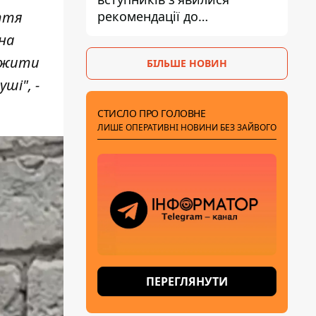
рекомендації до
яття
зарахування на бакалаврат і
на
в магістратуру - що треба
л жити
БІЛЬШЕ НОВИН
встигнути до 11 серпня
ші", -
СТИСЛО ПРО ГОЛОВНЕ
ЛИШЕ ОПЕРАТИВНІ НОВИНИ БЕЗ ЗАЙВОГО
ПЕРЕГЛЯНУТИ