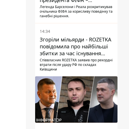
президента ФІФА –
врятувати футбол ще не
Легенда Барселони і Реала розкритикував
очільника ФІФА за корисливу поведінку та
пізно
ганебні рішення.
14:34
Згоріли мільярди - ROZETKA
повідомила про найбільші
збитки за час існування
компанії
Співвласник ROZETKA заявив про рекордні
втрати після удару РФ по складах
Київщини