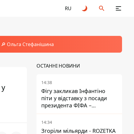
RU
🔎 Ольга Стефанішина
ОСТАННІ НОВИНИ
14:38
 у
Фігу закликав Інфантіно
піти у відставку з посади
президента ФІФА –
врятувати футбол ще не
пізно
14:34
Згоріли мільярди - ROZETKA