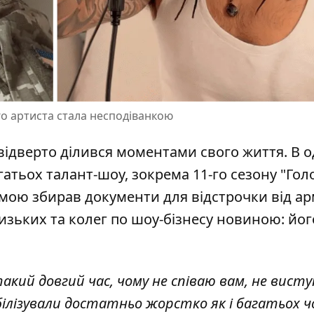
о артиста стала несподіванкою
відверто ділився моментами свого життя. В 
агатьох талант-шоу, зокрема 11-го сезону "Гол
мамою
збирав документи для відстрочки
від арм
изьких та колег по шоу-бізнесу новиною: йог
акий довгий час, чому не співаю вам, не висту
ілізували достатньо жорстко як і багатьох чо