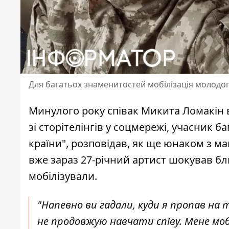
Для багатьох знаменитостей мобілізація молодог
Минулого року
співак Микита Ломакін
зі сторітелінгів у соцмережі, учасник б
країни", розповідав, як ще юнаком з 
вже зараз 27-річний артист шокував бл
мобілізували.
"Напевно ви гадали, куди я пропав на т
не продовжую навчати співу. Мене моб