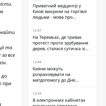
вісти.
Приватний медцентр у
аю
Києві викрили на торгівлі
людьми - мова про
сурогатне материнство
12:47
 знайти
На Теремках, де триває
протест проти зрубування
ії та
дерев, сталася сутичка зі
спецназом поліції
 за все
ін.
12:44
Кияни можуть
розраховувати на
 до
матдопомогу до Дня
і при
незалежності - кому її
дадуть
12:33
В електронних кабінетах
в
вступників з'явилися