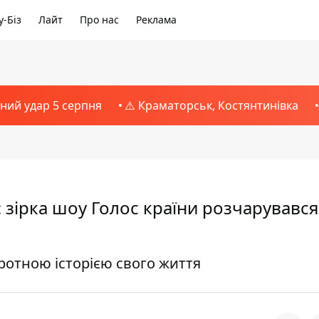
-Біз
Лайт
Про нас
Реклама
тний удар 5 серпня
⚠️ Краматорськ, Костянтинівка
 зірка шоу Голос країни розчарувався
ротною історією свого життя