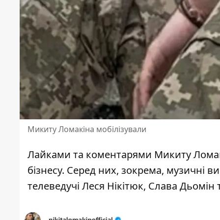
Микиту Ломакіна мобілізували
Лайками та коментарями Микиту Ломак
бізнесу. Серед них, зокрема, музичні ви
телеведучі Леся Нікітюк, Слава Дьомін 