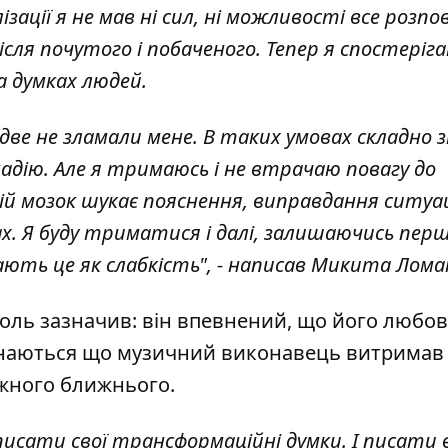
ізації я не мав ні сил, ні можливості все розпо
ісля почутого і побаченого. Тепер я спостеріг
а думках людей.
едве не зламали мене. В таких умовах складно
надію. Але я тримаюсь і не втрачаю повагу до
ій мозок шукає пояснення, виправдання ситуац
х. Я буду триматися і далі, залишаючись перш
ть це як слабкість", - написав Микита Ломак
ароль зазначив: він впевнений, що його любов
дізнаються що музичний виконавець витримав 
ожного ближнього.
 писати свої трансформаційні думки. І писати 