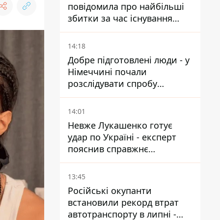
повідомила про найбільші
збитки за час існування
компанії
14:18
Добре підготовлені люди - у
Німеччині почали
розслідувати спробу
вдарити дроном по
українському літаку на
14:01
аеродромі Лейпцигу
Невже Лукашенко готує
удар по Україні - експерт
пояснив справжнє
призначення нової
гомельської бригади
13:45
Російські окупанти
встановили рекорд втрат
автотранспорту в липні -