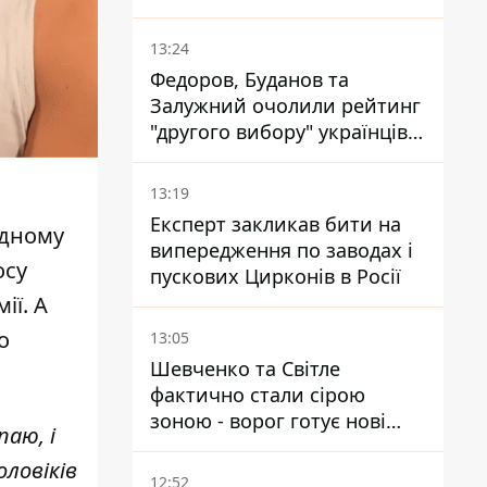
майже 14 тисяч одиниць
13:24
Федоров, Буданов та
Залужний очолили рейтинг
"другого вибору" українців -
опитування показало
альтернативні симпатії
13:19
Експерт закликав бити на
одному
випередження по заводах і
осу
пускових Цирконів в Росії
ії. А
о
13:05
Шевченко та Світле
фактично стали сірою
зоною - ворог готує нові
паю, і
атаки на Добропільському
ловіків
напрямку
12:52