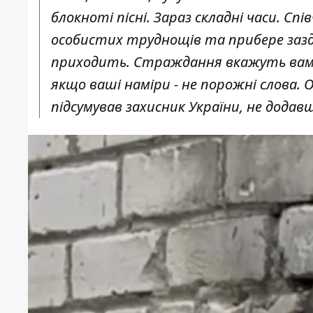
блокноті пісні. Зараз складні часи. С
особистих труднощів та прибере зазд
приходить. Страждання вкажуть вам н
якщо ваші наміри - не порожні слова. 
підсумував захисник України, не додав