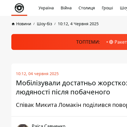
Україна
Війна
Столиця
Гроші
Шоу
Новини
Шоу-біз
10:12, 4 Червня 2025
ТОПТЕМИ:
🔴 Раке
10:12, 04 червня 2025
Мобілізували достатньо жорстко:
людяності після побаченого
Співак Микита Ломакін поділився пово
Раїса Савченко