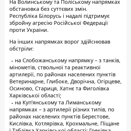
На Волинському та Поліському напрямках
обстановка без суттєвих змін.
Республіка
Білорусь і надалі підтримує
збройну агресію Російської Федерації
проти України.
На інших напрямках ворог здійснював
обстріли:
на Слобожанському напрямку – з танків,
мінометів, ствольної та реактивної
артилерії, по районах населених пунктів
Ветеринарне, Глибоке, Дворічна, Огірцеве,
Осиново, Стариця, Хатнє та Фиголівка
Харківської області;
на Куп’янському та Лиманському
напрямках – з артилерії різних типів, по
районах населених пунктів Берестове,
Кислівка, Котлярівка, Крохмальне, Піщане
і Табаївка Харківської області; Греківка,