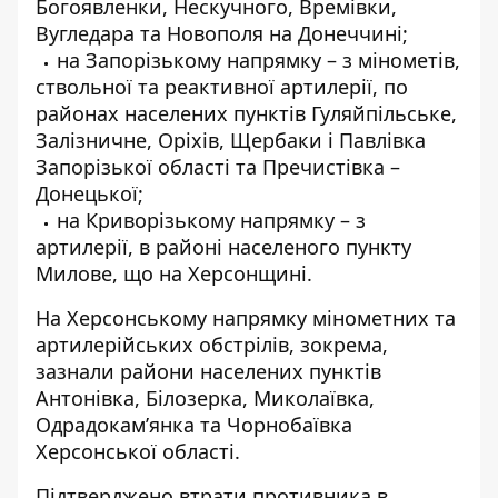
Богоявленки, Нескучного, Времівки,
Вугледара та Новополя на Донеччині;
на Запорізькому напрямку – з мінометів,
ствольної та реактивної артилерії, по
районах населених пунктів Гуляйпільське,
Залізничне, Оріхів, Щербаки і Павлівка
Запорізької області та Пречистівка –
Донецької;
на Криворізькому напрямку – з
артилерії, в районі населеного пункту
Милове, що на Херсонщині.
На Херсонському напрямку мінометних та
артилерійських обстрілів, зокрема,
зазнали райони населених пунктів
Антонівка, Білозерка, Миколаївка,
Одрадокам’янка та Чорнобаївка
Херсонської області.
Підтверджено втрати противника в