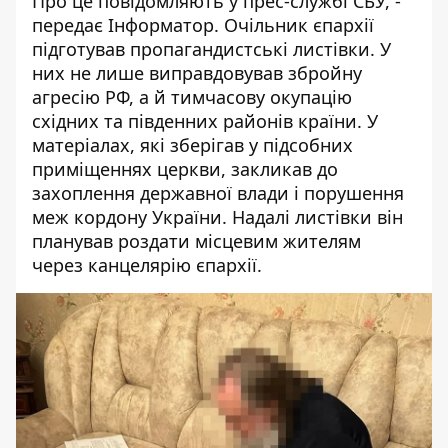
Про це
повідомляють
у прес-службі СБУ, -
передає Інформатор. Очільник єпархії
підготував пропагандистські листівки. У
них не лише виправдовував збройну
агресію РФ, а й тимчасову окупацію
східних та південних районів країни. У
матеріалах, які зберігав у підсобних
приміщеннях церкви, закликав до
захоплення державної влади і порушення
меж кордону України. Надалі листівки він
планував роздати місцевим жителям
через канцелярію єпархії.