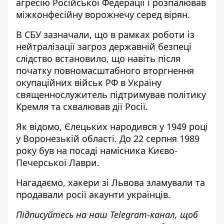
агресію Російської Федерації
і розпалював
міжконфесійну ворожнечу серед вірян.
В СБУ зазначали, що в рамках роботи із
нейтралізації загроз державній безпеці
слідство встановило, що навіть після
початку повномасштабного вторгнення
окупаційних військ РФ в Україну
священнослужитель підтримував політику
Кремля та схвалював дії Росії.
Як відомо, Єлецьких народився у 1949 році
у Воронезькій області. До 22 серпня 1989
року був на посаді намісника Києво-
Печерської Лаври.
Нагадаємо, хакери зі Львова зламували та
продавали росії акаунти українців.
Підписуйтесь на наш
Telegram-канал
, щоб