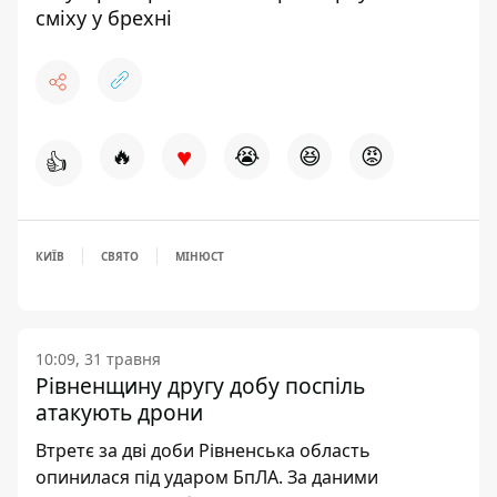
сміху у брехні
♥
🔥
😭
😆
😡
👍
КИЇВ
СВЯТО
МІНЮСТ
10:09, 31 травня
Рівненщину другу добу поспіль
атакують дрони
Втретє за дві доби Рівненська область
опинилася під ударом БпЛА. За даними