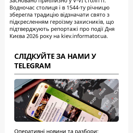
засновано приблизно у V-VI столітті.
Водночас столиця і в 1544-ту річницю
зберегла традицію відзначати свято з
підкресленням героїзму захисників, що
підтверджують репортажі про
події Дня
Києва 2026 року
на kiev.informator.ua.
СЛІДКУЙТЕ ЗА НАМИ У
TELEGRAM
Оперативні новини та разбори: