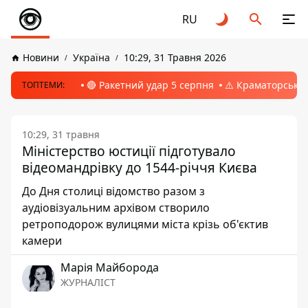
RU
Новини
Україна
10:29, 31 Травня 2026
🔴 Ракетний удар 5 серпня
⚠️ Краматорськ, 
ТОПТЕМИ:
10:29, 31 травня
Міністерство юстиції підготувало
відеомандрівку до 1544-річчя Києва
До Дня столиці відомство разом з
аудіовізуальним архівом створило
ретроподорож вулицями міста крізь об'єктив
камери
Марія Майборода
ЖУРНАЛІСТ