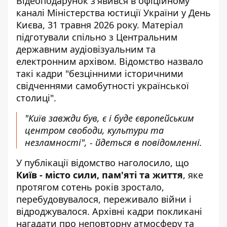
Відеоподарунок з'явився в офіційному
каналі Міністерства юстиції України
у День
Києва, 31 травня 2026 року. Матеріал
підготували спільно з Центральним
державним аудіовізуальним та
електронним архівом. Відомство назвало
такі кадри "безцінними історичними
свідченнями самобутності української
столиці".
"Київ завжди був, є і буде європейським
центром свободи, культури та
незламності", - йдеться в повідомленні.
У публікації відомство наголосило, що
Київ - місто сили, пам'яті та життя
, яке
протягом сотень років зростало,
перебудовувалося, переживало війни і
відроджувалося. Архівні кадри покликані
нагадати про неповторну атмосферу та