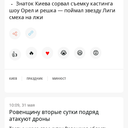
Знаток Киева сорвал съемку кастинга
шоу Орел и решка — поймал звезду Лиги
смеха на лжи
♥
🔥
😭
😆
😡
👍
КИЕВ
ПРАЗДНИК
МИНЮСТ
10:09, 31 мая
Ровенщину вторые сутки подряд
атакуют дроны