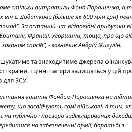
 Саме стільки витратили Фонд Порошенка, а 
 він є. Додатково (більше як 600 млн грн) певн
ромад”. За останній час відповідні прибутки ві
 Британії, Франції, Угорщини, тощо, про що ві
аконом спосіб”, - зазначив Андрій Жигулін.
і шукатиме та знаходитиме джерела фінансу
 країни, і цінні папери залишаться у цій пр
 для ЗСУ.
ористання коштів Фондом Порошенка на підтр
ту, що засвідчують самі військові. А тим, х
 на публічно і прозоро задекларованих доходах
ередитися на забезпеченні армії, боротьбі з