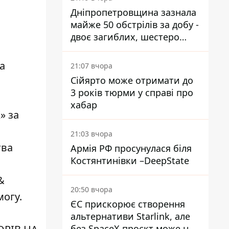
Дніпропетровщина зазнала
майже 50 обстрілів за добу -
двоє загиблих, шестеро
постраждалих
а
21:07 вчора
Сійярто може отримати до
3 років тюрми у справі про
хабар
» за
21:03 вчора
тва
Армія РФ просунулася біля
Костянтинівки –DeepState
&
20:50 вчора
могу.
ЄС прискорює створення
альтернативи Starlink, але
без SpaceX проєкт може не