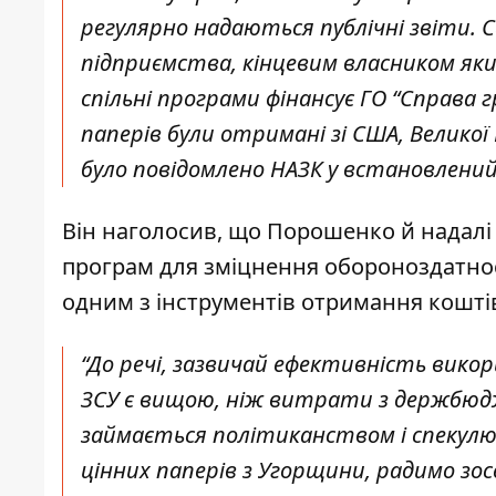
регулярно надаються публічні звіти.
підприємства, кінцевим власником яких
спільні програми фінансує ГО “Справа г
паперів були отримані зі США, Великої
було повідомлено НАЗК у встановлений з
Він наголосив, що Порошенко й надал
програм для зміцнення обороноздатності
одним з інструментів отримання коштів
“До речі, зазвичай ефективність вик
ЗСУ є вищою, ніж витрати з держбюдже
займається політиканством і спекулює
цінних паперів з Угорщини, радимо зос