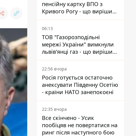
пенсійну картку ВПО з
Кривого Рогу - що вирішив
суд
06:13
ТОВ "Газорозподільні
мережі України" вимкнули
львів'янці газ - що вирішив
суд
22:56 вчора
Росія готується остаточно
анексувати Південну Осетію
- країни НАТО занепокоєні
22:35 вчора
Все скінчено - Усик
пообіцяв не повертатися на
ринг після наступного бою