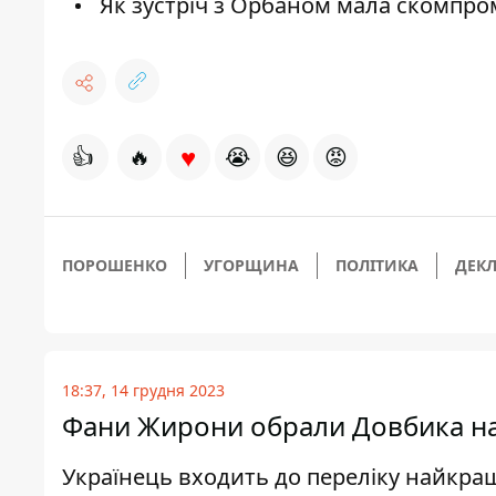
Як зустріч з Орбаном мала скомпром
♥
👍
🔥
😭
😆
😡
ПОРОШЕНКО
УГОРЩИНА
ПОЛІТИКА
ДЕКЛ
18:37, 14 грудня 2023
Фани Жирони обрали Довбика н
Українець входить до переліку найкра