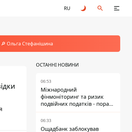
RU
🔎 Ольга Стефанішина
ОСТАННІ НОВИНИ
06:53
ідки
Міжнародний
фінмоніторинг та ризик
подвійних податків - поради
я
українцям в Польщі
06:33
Ощадбанк заблокував