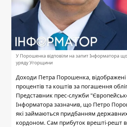
У Порошенка відповіли на запит Інформатора що
уряду Угорщини
Доходи Петра Порошенка, відображені у
процентів та коштів за погашення обліг
Представник прес-служби "Європейсько
Інформатора
зазначив, що Петро Поро
які займаються придбанням державних і
кордоном. Сам прибуток врешті-решт ви