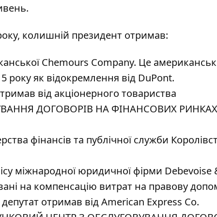
ивень.
 року, колишній президент отримав:
риканської Chemours Company. Це американськ
15 року як відокремлення від DuPont.
отримав від акціонерного товариства
ВАННЯ ДОГОВОРІВ НА ФІНАНСОВИХ РИНКАХ
терства фінансів та публічної служби Королівс
офісу міжнародної юридичної фірми Debevoise 
овані на компенсацію витрат на правову допо
 депутат отримав від American Express Co.