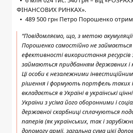
6 млн 024 тис. 540 грн – від «РО
ФІНАНСОВИХ РИНКАХ».
489 500 грн Петро Порошенко отрима
“Повідомляємо, що, з метою акумуляці
Порошенко самостійно не займається 
ефективності використання ресурсів за
займаються придбанням державних і ко
Ці особи є незалежними інвестиційни
рішення і формують портфель таких і
вкладається в Україні в українські ц
України з усіма його оборонними і соці
державної скарбниці сплачуються подат
паперів (як українських, так і заруб
допомогу армії, загальна сума цієї до