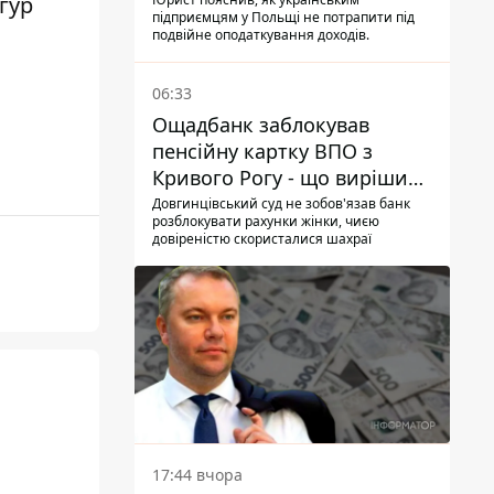
українцям в Польщі
гур
підприємцям у Польщі не потрапити під
подвійне оподаткування доходів.
06:33
Ощадбанк заблокував
пенсійну картку ВПО з
Кривого Рогу - що вирішив
суд
Довгинцівський суд не зобов'язав банк
розблокувати рахунки жінки, чиєю
довіреністю скористалися шахраї
17:44 вчора