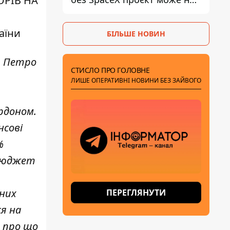
ОРІВ НА
обійтися
аїни
БІЛЬШЕ НОВИН
, Петро
СТИСЛО ПРО ГОЛОВНЕ
ЛИШЕ ОПЕРАТИВНІ НОВИНИ БЕЗ ЗАЙВОГО
рдоном.
нсові
%
 бюджет
нних
ПЕРЕГЛЯНУТИ
я на
, про що