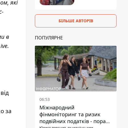
ом, які
с-
БІЛЬШЕ АВТОРІВ
ми в
ПОПУЛЯРНЕ
ive
.
від
06:53
Міжнародний
о за
фінмоніторинг та ризик
подвійних податків - поради
Юрист пояснив, як українським