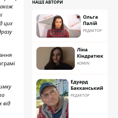
НАШІ АВТОРИ
також
і
Ольга
д цих
Палій
РЕДАКТОР
дразу
Ліна
вання
Кіндратюк
ограмі
ADMIN
Едуард
имку
Бакканський
то
РЕДАКТОР
 від