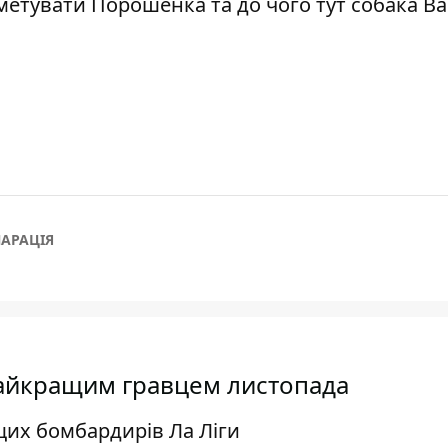
етувати Порошенка та до чого тут собака Ва
АРАЦІЯ
айкращим гравцем листопада
щих бомбардирів Ла Ліги