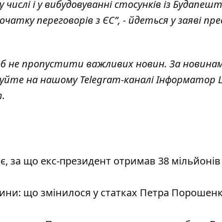
числі і у вибудовуванні стосунків із Будапешт
ку переговорів з ЄС”, - йдеться у заяві пре
об не пропустити важливих новин. За новина
куйте на нашому Telegram-каналі
Інформатор L
т
.
 за що екс-президент отримав 38 мільйонів 
ини: що змінилося у статках Петра Порошенк