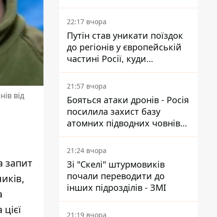
22:17 вчора
Путін став уникати поїздок
до регіонів у європейській
частині Росії, куди
регулярно долітають дрони
21:57 вчора
ів від
Бояться атаки дронів - Росія
посилила захист базу
атомних підводних човнів
за 7400 км від України
21:24 вчора
а запит
Зі "Скелі" штурмовиків
почали переводити до
иків,
інших підрозділів - ЗМІ
а
 цієї
21:19 вчора