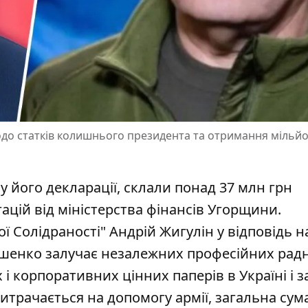
до статків колишнього президента та отримання мільйон
 його декларації, склали понад 37 млн грн
ацій від міністерства фінансів Угорщини.
ї Солідраності" Андрій Жигулін
у відповідь н
шенко залучає незалежних професійних радн
 корпоративних цінних паперів в Україні і з
трачається на допомогу армії, загальна сума