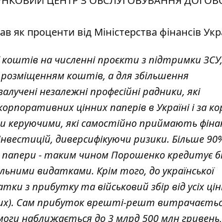
ЗРАХУНКОВИЙ ЦЕНТР З ОБСЛУГОВУВАННЯ ДОГОВ
в як проценти від Міністерства фінансів Укр
ї коштів на численні проєкти з підтримки ЗСУ
розміщенням коштів, а для збільшення
лучені незалежні професійні радники, які
рпоративних цінних паперів в Україні і за ко
ми керуючими, які самостійно приймають фіна
нвестицій, диверсифікуючи ризики. Більше 90
інні папери - таким чином Порошенко кредитує
альними видатками. Крім того, до української
ки з прибутку та військовий збір від усіх ці
іжних). Сам прибуток врешті-решт витрачаєтьс
помоги наближається до 3 млрд 500 млн гривень