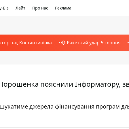
-Біз
Лайт
Про нас
Реклама
аторськ, Костянтинівка
🔴 Ракетний удар 5 серпня
 Порошенка пояснили Інформатору, зв
 шукатиме джерела фінансування програм дл