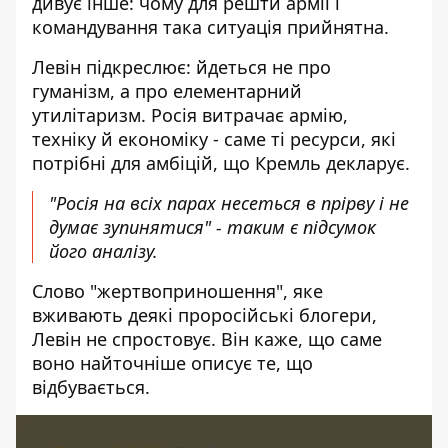
дивує інше: чому для решти армії і
командування така ситуація прийнятна.
Левін підкреслює: йдеться не про
гуманізм, а про елементарний
утилітаризм. Росія витрачає армію,
техніку й економіку - саме ті ресурси, які
потрібні для амбіцій, що Кремль декларує.
"Росія на всіх парах несеться в прірву і не
думає зупинятися" - таким є підсумок
його аналізу.
Слово "жертвоприношення", яке
вживають деякі проросійські блогери,
Левін не спростовує. Він каже, що саме
воно найточніше описує те, що
відбувається.