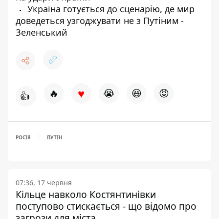
Україна готується до сценарію, де мир
доведеться узгоджувати не з Путіним -
Зеленський
♥
🔥
😭
😆
😡
👍
РОСІЯ
ПУТІН
07:36, 17 червня
Кільце навколо Костянтинівки
поступово стискається - що відомо про
загрози для міста