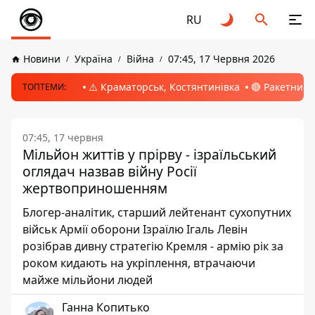
RU
Новини
Україна
Війна
07:45, 17 Червня 2026
⚠️ Краматорськ, Костянтинівка
🔴 Ракетний 
ТОПТЕМИ:
07:45, 17 червня
Мільйон життів у прірву - ізраїльський
оглядач назвав війну Росії
жертвоприношенням
Блогер-аналітик, старший лейтенант сухопутних
військ Армії оборони Ізраїлю Ігаль Левін
розібрав дивну стратегію Кремля - армію рік за
роком кидають на укріплення, втрачаючи
майже мільйони людей
Ганна Копитько