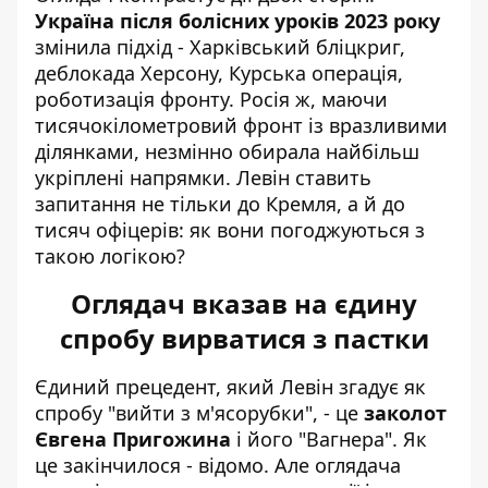
Україна після болісних уроків 2023 року
змінила підхід - Харківський бліцкриг,
деблокада Херсону, Курська операція,
роботизація фронту. Росія ж, маючи
тисячокілометровий фронт із вразливими
ділянками, незмінно обирала найбільш
укріплені напрямки. Левін ставить
запитання не тільки до Кремля, а й до
тисяч офіцерів: як вони погоджуються з
такою логікою?
Оглядач вказав на єдину
спробу вирватися з пастки
Єдиний прецедент, який Левін згадує як
спробу "вийти з м'ясорубки", - це
заколот
Євгена Пригожина
і його "Вагнера".
Як
це закінчилося - відомо
. Але оглядача