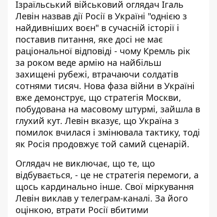
Ізраїльський військовий оглядач Ігаль
Левін назвав дії Росії в Україні "однією з
найдивніших воєн" в сучасній історії і
поставив питання, яке досі не має
раціональної відповіді - чому Кремль рік
за роком веде армію на найбільш
захищені рубежі,
втрачаючи солдатів
сотнями тисяч
. Нова фаза війни в Україні
вже демонструє, що стратегія Москви,
побудована на масовому штурмі, зайшла в
глухий кут. Левін вказує, що Україна з
помилок вчилася і змінювала тактику, тоді
як Росія продовжує той самий сценарій.
Оглядач не виключає, що те, що
відбувається, - це не стратегія перемоги, а
щось кардинально інше. Свої міркування
Левін виклав у телеграм-каналі. За його
оцінкою, втрати Росії вбитими