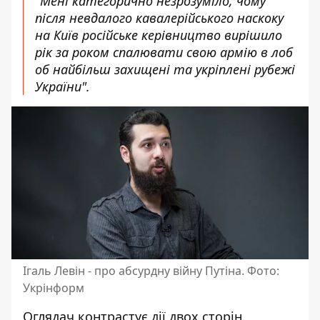
"Мені категорично незрозуміло, чому
після невдалого кавалерійського наскоку
на Київ російське керівництво вирішило
рік за роком спалювати свою армію в лоб
об найбільш захищені та укріплені рубежі
України".
Ігаль Левін - про абсурдну війну Путіна. Фото:
Укрінформ
Оглядач контрастує дії двох сторін.