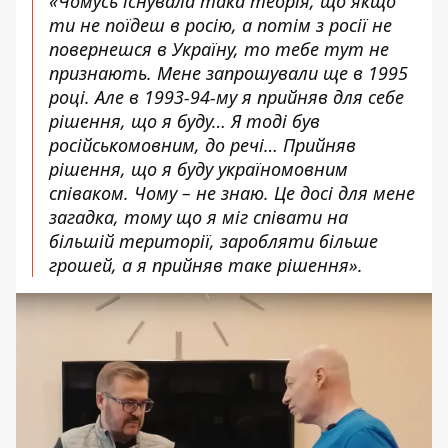
«Чомусь існувала така теорія, що якщо
ти не поїдеш в росію, а потім з росії не
повернешся в Україну, то тебе тут не
признають. Мене запрошували ще в 1995
році. Але в 1993-94-му я прийняв для себе
рішення, що я буду… Я тоді був
російськомовним, до речі… Прийняв
рішення, що я буду україномовним
співаком. Чому – не знаю. Це досі для мене
загадка, тому що я міг співати на
більшій території, заробляти більше
грошей, а я прийняв таке рішення».