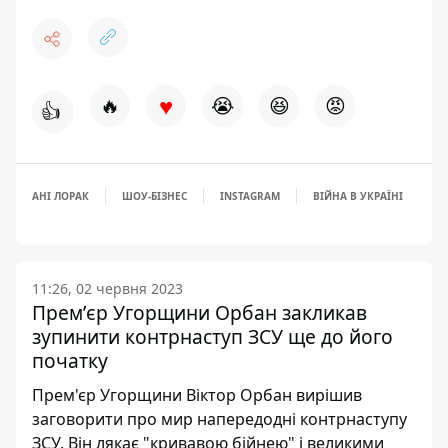
♥
🔥
😭
😆
😡
👍
АНІ ЛОРАК
ШОУ-БІЗНЕС
INSTAGRAM
ВІЙНА В УКРАЇНІ
11:26, 02 червня 2023
Премʼєр Угорщини Орбан закликав
зупинити контрнаступ ЗСУ ще до його
початку
Прем'єр Угорщини Віктор Орбан вирішив
заговорити про мир напередодні контрнаступу
ЗСУ. Він лякає "кривавою бійнею" і великими