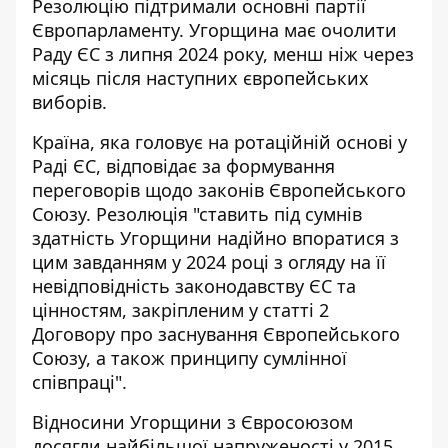
Резолюцію підтримали основні партії
Європарламенту. Угорщина має очолити
Раду ЄС з липня 2024 року, менш ніж через
місяць після наступних європейських
виборів.
Країна, яка головує на ротаційній основі у
Раді ЄС, відповідає за формування
переговорів щодо законів Європейського
Союзу. Резолюція "ставить під сумнів
здатність Угорщини надійно впоратися з
цим завданням у 2024 році з огляду на її
невідповідність законодавству ЄС та
цінностям, закріпленим у статті 2
Договору про заснування Європейського
Союзу, а також принципу сумлінної
співпраці".
Відносини Угорщини з Євросоюзом
досягли найбільшої напруженості у 2015