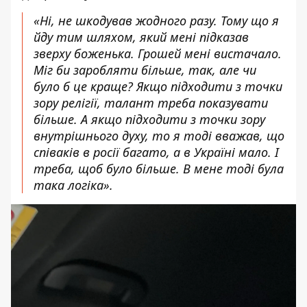
«Ні, не шкодував жодного разу. Тому що я
йду тим шляхом, який мені підказав
зверху боженька. Грошей мені вистачало.
Міг би заробляти більше, так, але чи
було б це краще? Якщо підходити з точки
зору релігії, талант треба показувати
більше. А якщо підходити з точки зору
внутрішнього духу, то я тоді вважав, що
співаків в росії багато, а в Україні мало. І
треба, щоб було більше. В мене тоді була
така логіка».