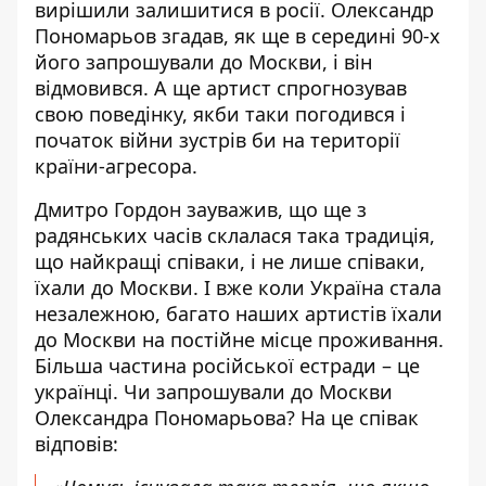
вирішили залишитися в росії. Олександр
Пономарьов згадав, як ще в середині 90-х
його запрошували до Москви, і він
відмовився. А ще артист спрогнозував
свою поведінку, якби таки погодився і
початок війни зустрів би на території
країни-агресора
.
Дмитро Гордон
зауважив, що ще з
радянських часів склалася така традиція,
що найкращі співаки, і не лише співаки,
їхали до Москви. І вже коли Україна стала
незалежною, багато наших артистів їхали
до Москви на постійне місце проживання.
Більша частина російської естради – це
українці. Чи запрошували до Москви
Олександра Пономарьова
? На це співак
відповів: