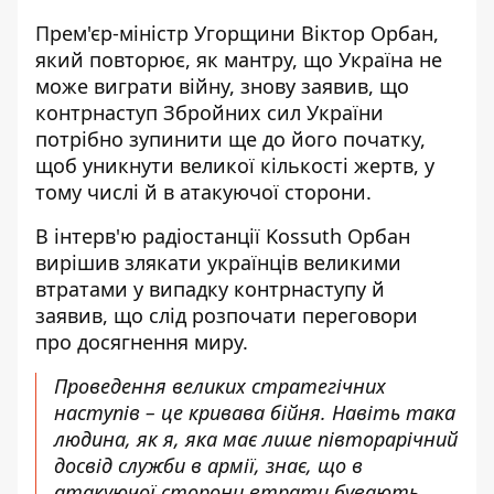
Прем'єр-міністр Угорщини Віктор Орбан,
який повторює, як мантру, що
Україна не
може виграти війну
, знову заявив, що
контрнаступ Збройних сил України
потрібно зупинити ще до його початку,
щоб уникнути великої кількості жертв, у
тому числі й в атакуючої сторони.
В інтерв'ю радіостанції Kossuth
Орбан
вирішив
злякати українців великими
втратами у випадку контрнаступу й
заявив, що слід розпочати переговори
про досягнення миру.
Проведення великих стратегічних
наступів – це кривава бійня. Навіть така
людина, як я, яка має лише півторарічний
досвід служби в армії, знає, що в
атакуючої сторони втрати бувають