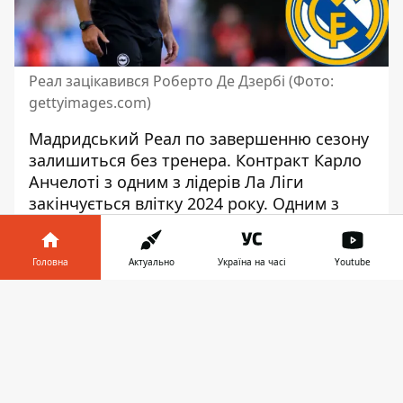
Реал зацікавився Роберто Де Дзербі (Фото:
gettyimages.com)
Мадридський Реал по завершенню сезону
залишиться без тренера. Контракт Карло
Анчелоті
з одним з лідерів Ла Ліги
закінчується влітку 2024 року. Одним з
претендентів на посаду наставника
королівського клубу називають Роберто
Головна
Актуально
Україна на часі
Youtube
Де Дзербі.
Інформатор у
Нинішній тренер Реала Карло Анчелотті
Завантажити
телефоні
👉
залишить мадридський клуб заради
роботи зі збірною Бразилії. В Реалі вже
підшукують заміну італійському
спеціалісту. Один з кандидатів –
колишній