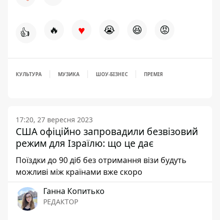
♥
🔥
😭
😆
😡
👍
КУЛЬТУРА
МУЗИКА
ШОУ-БІЗНЕС
ПРЕМІЯ
17:20, 27 вересня 2023
США офіційно запровадили безвізовий
режим для Ізраїлю: що це дає
Поїздки до 90 діб без отримання візи будуть
можливі між країнами вже скоро
Ганна Копитько
РЕДАКТОР