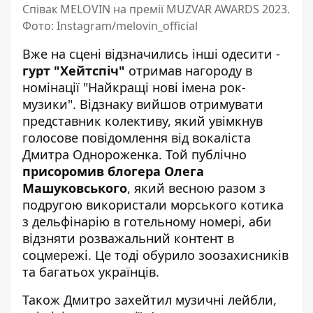
Співак MELOVIN на премії MUZVAR AWARDS 2023.
Фото: Instagram/melovin_official
Вже на сцені відзначились інші одесити -
гурт "Хейтспіч"
отримав нагороду в
номінації "Найкращі нові імена рок-
музики". Відзнаку вийшов отримувати
представник колективу, який увімкнув
голосове повідомлення від вокаліста
Дмитра Однороженка. Той публічно
присоромив блогера Олега
Машуковського
, який весною разом з
подругою використали морського котика
з дельфінарію в готельному номері, аби
відзняти розважальний контент в
соцмережі. Це тоді обурило зоозахисників
та багатьох українців.
Також Дмитро захейтил музичні лейбли,