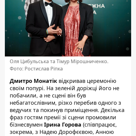
Оля Цибульська та Тімур Мірошниченко.
Фото: Ростислав Ріпка
Дмитро Монатік
відкривав церемонію
своїм попурі. На зеленій доріжці його не
побачили, а не сцені він був
небагатослівним, різко перебив одного з
ведучих та покинув приміщення. Декілька
фраз гостям премії зі сцени промовили
бізнесвумен
Ірина Горова
(співпрацює,
зокрема, з Надею Дорофєєвою, Анною