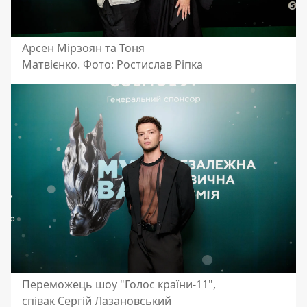
Арсен Мірзоян та Тоня
Матвієнко. Фото: Ростислав Ріпка
Переможець шоу "Голос країни-11",
співак Сергій Лазановський