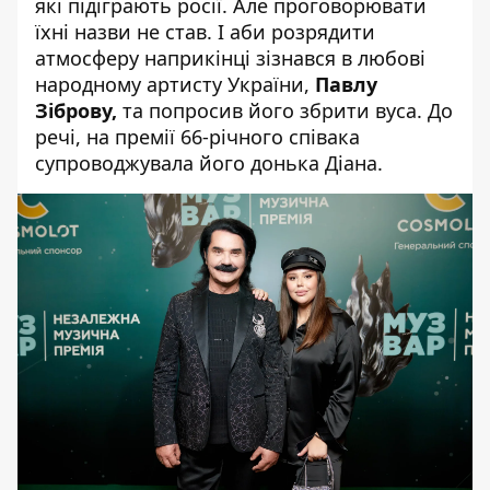
які підіграють росії. Але проговорювати
їхні назви не став. І аби розрядити
атмосферу наприкінці зізнався в любові
народному артисту України,
Павлу
Зіброву,
та попросив його збрити вуса. До
речі, на премії 66-річного співака
супроводжувала його донька Діана.