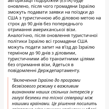
авторизації подорожей (ESTA) буде
оновлено, після чого громадяни Ізраїлю
зможуть подавати заявки на поїздки до
США з туристичною або діловою метою на
строк до 90 днів без попереднього
отримання американської візи.
Аналогічно, після оновлення туристичної
політики Ізраїлю всі громадяни США
можуть подати запит на в'їзд до Ізраїлю
терміном до 90 днів з діловими,
туристичними або транзитними цілями
без отримання візи, йдеться в
повідомленні Держдепартаменту.
"Включення Ізраїлю до програми
безвізового режиму є важливим
визнанням наших спільних інтересів у
галузі безпеки та тісної співпраці між
нашими країнами. Це рішення посилить