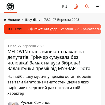
RU
Новини
Шоу-біз
17:32, 27 Вересня 2023
🔴 Ракетний удар 5 серпня
⚠️ Краматорськ, 
ТОПТЕМИ:
17:32, 27 вересня 2023
MELOVIN став свинею та наїхав на
депутатів! Трінчер сумувала без
чоловіка! Замах на вуса Зіброва!
Залаштунки премії від МУЗВАР - фото
На найбільшу музичну премію останніх років
завітали багато знаменитостей. Деякі з яких
вирішили в черговий раз показати свій
характер
Руслан Семенов