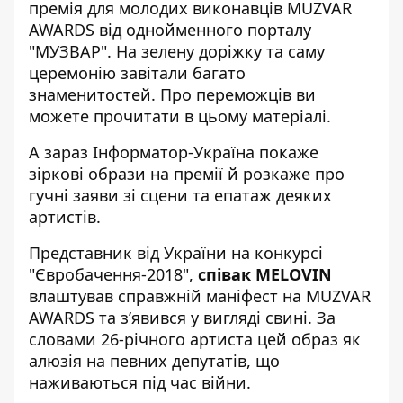
премія для молодих виконавців
MUZVAR
AWARDS
від однойменного порталу
"МУЗВАР". На зелену доріжку та саму
церемонію завітали багато
знаменитостей
. Про переможців ви
можете прочитати в
цьому матеріалі.
А зараз
Інформатор-Україна
покаже
зіркові образи на премії й розкаже про
гучні заяви зі сцени та епатаж деяких
артистів.
Представник від України на конкурсі
"Євробачення-2018",
співак MELOVIN
влаштував справжній маніфест на MUZVAR
AWARDS та зʼявився у вигляді свині. За
словами 26-річного артиста цей образ як
алюзія на певних депутатів, що
наживаються під час війни.