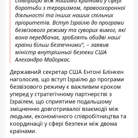
співпрацю між нашими країнами у сфері
боротьби з тероризмом, правоохоронної
діяльності та інших наших спільних
пріоритетів. Вступ Ізраїлю до програми
безвізового режиму та суворих вимог, які
вона передбачає, зроблять обидві наші
країни більш безпечними", – заявив
міністр внутрішньої безпеки США
Алехандро Майоркас.
Державний секретар США Ентоні Блінкен
наголосив, що вступ Ізраїлю до програми
безвізового режиму є важливим кроком
уперед у стратегічному партнерстві з
Ізраїлем, що сприятиме подальшому
зміцненню довготривалої взаємодії між
людьми, економічного співробітництва та
координації у сфері безпеки між двома
країнами.