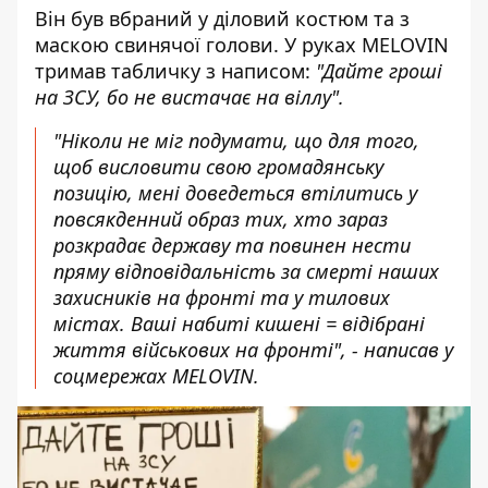
Він був вбраний у діловий костюм та з
маскою свинячої голови. У руках MELOVIN
тримав табличку з написом:
"Дайте гроші
на ЗСУ, бо не вистачає на віллу".
"Ніколи не міг подумати, що для того,
щоб висловити свою громадянську
позицію, мені доведеться втілитись у
повсякденний образ тих, хто зараз
розкрадає державу та повинен нести
пряму відповідальність за смерті наших
захисників на фронті та у тилових
містах. Ваші набиті кишені = відібрані
життя військових на фронті", - написав у
соцмережах MELOVIN.