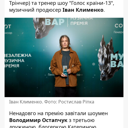
Трінчер) та тренер шоу "Голос країни-13",
музичний продюсер
Іван Клименко
.
Іван Клименко. Фото: Ростислав Ріпка
Ненадовго на премію завітали шоумен
Володимир Остапчук
з третьою
дружиною, блогеркою Катериною