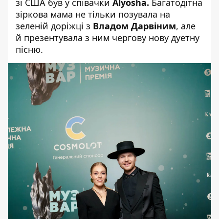
зі США був у співачки
Alyosha.
Багатодітна
зіркова мама не тільки позувала на
зеленій доріжці з
Владом Дарвіним
, але
й презентувала з ним чергову нову дуетну
пісню.