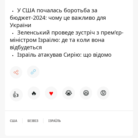
У США почалась боротьба за
бюджет-2024: чому це важливо для
України
Зеленський проведе зустріч з прем'єр-
міністром Ізраїлю: де та коли вона
відбудеться
Ізраїль атакував Сирію: що відомо
♥
🔥
😭
😆
😡
👍
США
БЕЗВІЗ
ІЗРАЇЛЬ