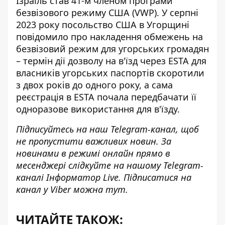
Ізраїль став 41-м членом програми
безвізового режиму США (VWP). У серпні
2023 року посольство США в Угорщині
повідомило про
накладення обмежень на
безвізовий режим для угорських громадян
– термін дії дозволу на в'їзд через ESTA для
власників угорських паспортів скоротили
з двох років до одного року, а сама
реєстрація в ESTA почала передбачати її
одноразове використання для в'їзду.
Підписуйтесь на наш
Telegram-канал
, щоб
не пропустити важливих новин. За
новинами в режимі онлайн прямо в
месенджері слідкуйте на нашому Telegram-
каналі
Інформатор Live
. Підписатися на
канал у Viber можна
тут
.
ЧИТАЙТЕ ТАКОЖ: