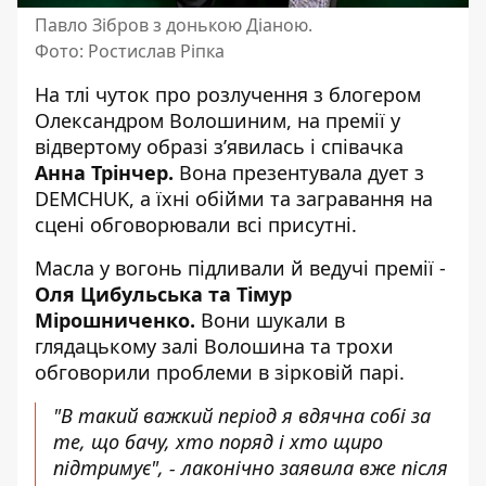
Павло Зібров з донькою Діаною.
Фото: Ростислав Ріпка
На тлі чуток про розлучення з блогером
Олександром Волошиним, на премії у
відвертому образі з’явилась і співачка
Анна Трінчер.
Вона презентувала дует з
DEMCHUK, а їхні обійми та загравання на
сцені обговорювали всі присутні.
Масла у вогонь підливали й ведучі премії -
Оля Цибульська та Тімур
Мірошниченко.
Вони шукали в
глядацькому залі Волошина та трохи
обговорили проблеми в зірковій парі.
"В такий важкий період я вдячна собі за
те, що бачу, хто поряд і хто щиро
підтримує", - лаконічно заявила вже після