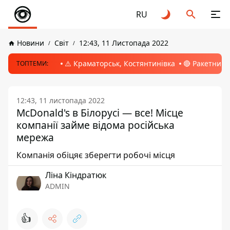
RU
Новини
Світ
12:43, 11 Листопада 2022
⚠️ Краматорськ, Костянтинівка
🔴 Ракетний 
ТОПТЕМИ:
12:43, 11 листопада 2022
McDonald's в Білорусі — все! Місце
компанії займе відома російська
мережа
Компанія обіцяє зберегти робочі місця
Ліна Кіндратюк
ADMIN
👍