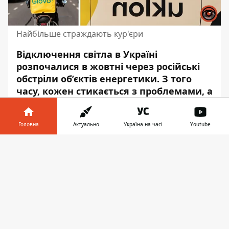
Найбільше страждають кур'єри
Відключення світла в Україні
розпочалися в жовтні через російські
обстріли об’єктів енергетики.
З того
часу, кожен стикається
з проблемами, а
тим більше у роботі. Зокрема, кур'єри
служби доставки та водії таксі.
Головна
Актуально
Україна на часі
Youtube
Усі платформи доставлення й виклику
Інформатор у
авто, залежать від швидкого мобільного
Завантажити
телефоні
👉
інтернету, який тепер щодня зникає у
цілих районах разом зі світлом. Як
ситуація впливає на сферу доставки й
таксі розповідають представники
найбільших платформ і їхні працівники,
пише Інформатор з посиланням