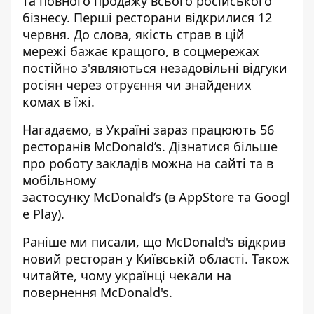
та повного продажу всього російського
бізнесу. Перші ресторани відкрилися 12
червня. До слова, якість страв в цій
мережі бажає кращого, в соцмережах
постійно з'являються незадовільні відгуки
росіян через отруєння чи знайдених
комах в їжі.
Нагадаємо, в Україні зараз працюють 56
ресторанів McDonald’s. Дізнатися більше
про роботу закладів можна на
сайті
та в
мобільному
застосунку McDonald’s (в
AppStore
та
Googl
e Play
).
Раніше ми писали, що McDonald's
відкрив
новий ресторан
у Київській області. Також
читайте, чому
українці чекали на
повернення
McDonald's.