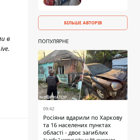
БІЛЬШЕ АВТОРІВ
ми в
ПОПУЛЯРНЕ
ive
.
09:42
Росіяни вдарили по Харкову
та 16 населених пунктах
області - двоє загиблих
За добу 7 серпня війська РФ атакували