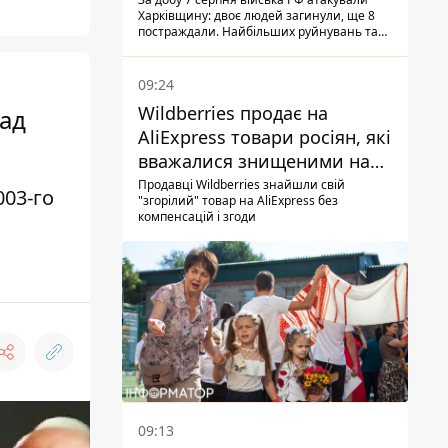
Харківщину: двоє людей загинули, ще 8
постраждали. Найбільших руйнувань та
жертв зазнав Ізюм
09:24
Wildberries продає на
над
AliExpress товари росіян, які
вважалися знищеними на
складах
Продавці Wildberries знайшли свій
003-го
"згорілий" товар на AliExpress без
компенсацій і згоди
09:13