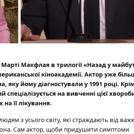
Марті Макфлая в трилогії «Назад у майбут
ериканської кіноакадемії
. Актор уже біль
, яку йому діагностували у 1991 році. Крім
 спеціалізується на вивченні цієї хвороби
на її лікування.
юдям з усього світу, які страждають від важко
сона. Сам актор, щоби придушити симптоми