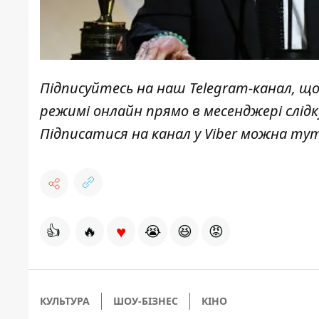
Підписуйтесь на наш
Telegram-канал
, щ
режимі онлайн прямо в месенджері слід
Підписатися на канал у Viber можна
ту
♥
👍
🔥
😭
😆
😡
КУЛЬТУРА
ШОУ-БІЗНЕС
КІНО