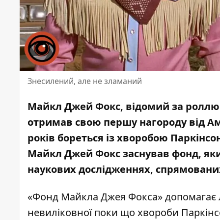
Знесилений, але не зламаний
Майкл Джей Фокс, відомий за роллю 
отримав свою першу нагороду від
Ам
років бореться із хворобою Паркінсона
Майкл Джей Фокс заснував фонд, який
наукових дослідженнях, спрямованих 
«Фонд Майкла Джея Фокса»
допомагає л
невиліковної поки що хвороби Паркін