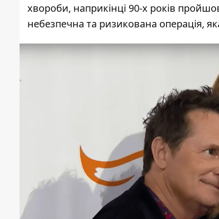
хвороби, наприкінці 90-х років пройшо
небезпечна та ризикована операція, як