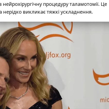
в нейрохірургічну процедуру таламотомії. Це
а нерідко викликає тяжкі ускладнення.