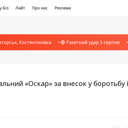
-Біз
Лайт
Про нас
Реклама
аторськ, Костянтинівка
🔴 Ракетний удар 5 серпня
льний «Оскар» за внесок у боротьбу 