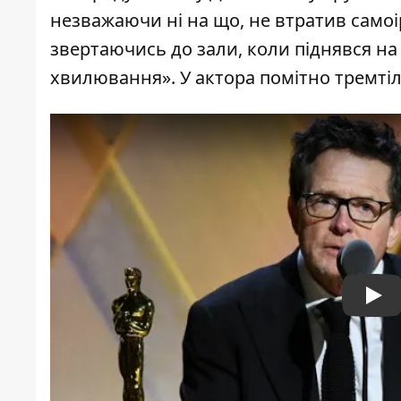
незважаючи ні на що, не втратив самоір
звертаючись до зали, коли піднявся на
хвилювання». У актора помітно тремтіл
Pla