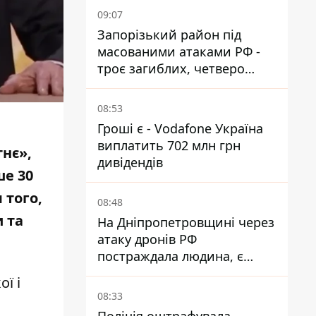
09:07
Запорізький район під
масованими атаками РФ -
троє загиблих, четверо
поранених
08:53
Гроші є - Vodafone Україна
виплатить 702 млн грн
нє»,
дивідендів
ше 30
 того,
08:48
 та
На Дніпропетровщині через
атаку дронів РФ
постраждала людина, є
пожежі та пошкодження
ї і
08:33