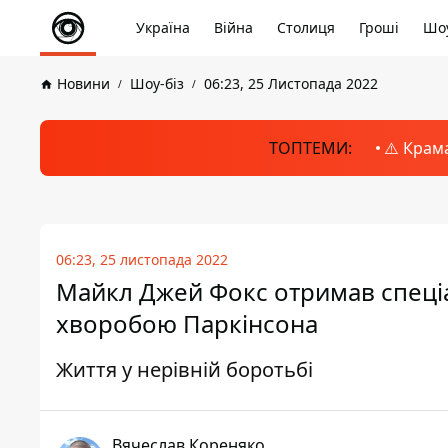
Україна
Війна
Столиця
Гроші
Шоу
Новини
Шоу-біз
06:23, 25 Листопада 2022
ТОПТЕМИ:
⚠️ Крам
06:23, 25 листопада 2022
Майкл Джей Фокс отримав спеціа
хворобою Паркінсона
Життя у нерівній боротьбі
Вячеслав Кореняко