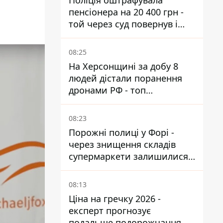
Поліція оштрафувала
пенсіонера на 20 400 грн -
той через суд повернув і
гроші, і отримав 3 тис. грн
моральної шкоди
08:25
На Херсонщині за добу 8
людей дістали поранення
дронами РФ - топ
небезпечних районів
08:23
Порожні полиці у Форі -
через знищення складів
супермаркети залишилися
без асортименту
08:13
Ціна на гречку 2026 -
експерт прогнозує
подальше подорожчання