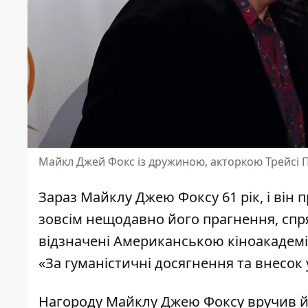
Майкл Джей Фокс із дружиною, акторкою Трейсі 
Зараз Майклу Джею Фоксу 61 рік, і він
зовсім нещодавно його прагнення, спр
відзначені Американською кіноакадемі
«За гуманістичні досягнення та внесок
Нагороду Майклу Джею Фоксу вручив йо