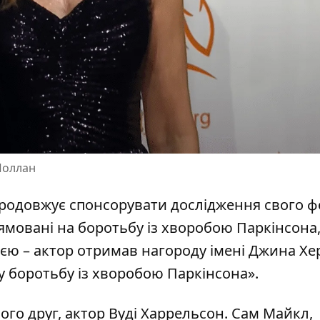
Поллан
 продовжує спонсорувати дослідження свого фо
ямовані на боротьбу із хворобою Паркінсона,
єю – актор
отримав нагороду імені Джина Х
 у боротьбу із хворобою Паркінсона».
го друг, актор Вуді Харрельсон. Сам Майкл,