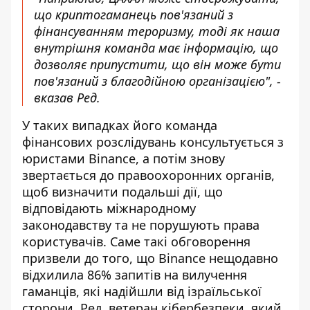
що криптогаманець пов'язаний з
фінансуванням тероризму, тоді як наша
внутрішня команда має інформацію, що
дозволяє припустити, що він може бути
пов'язаний з благодійною організацією", -
вказав Ред.
У таких випадках його команда
фінансових розслідувань консультується з
юристами Binance, а потім знову
звертається до правоохоронних органів,
щоб визначити подальші дії, що
відповідають міжнародному
законодавству та не порушують права
користувачів. Саме такі обговорення
призвели до того, що Binance нещодавно
відхилила 86% запитів на вилучення
гаманців, які надійшли від ізраїльської
сторони. Ред, ветеран кібербезпеки, який