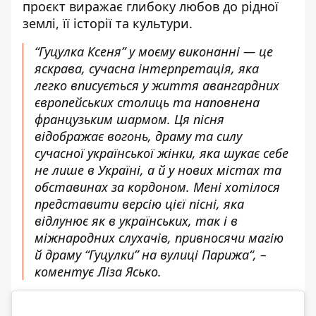
проєкт виражає глибоку любов до рідної
землі, її історії та культури.
“Гуцулка Ксеня” у моєму виконанні — це
яскрава, сучасна інтерпретація, яка
легко вписується у життя авангардних
європейських столиць та наповнена
французьким шармом. Ця пісня
відображає вогонь, драму та силу
сучасної української жінки, яка шукає себе
не лише в Україні, а й у нових містах та
обставинах за кордоном. Мені хотілося
представити версію цієї пісні, яка
відлунює як в українських, так і в
міжнародних слухачів, привносячи магію
й драму “Гуцулки” на вулиці Парижа“, –
коментує Ліза Ясько.