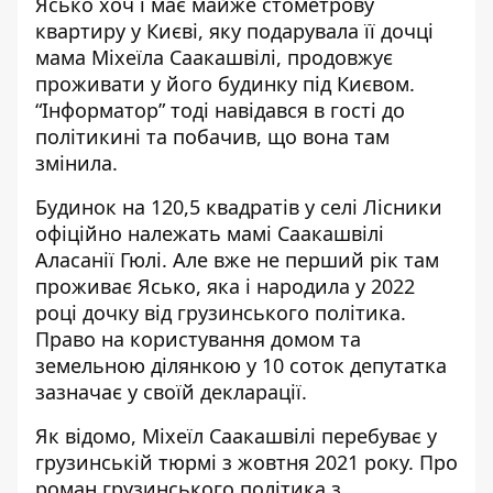
Ясько хоч і має майже стометрову
квартиру у Києві, яку подарувала її дочці
мама Міхеїла Саакашвілі,
продовжує
проживати у його будинку під Києвом
.
“Інформатор” тоді навідався в гості до
політикині та побачив, що вона там
змінила.
Будинок на 120,5 квадратів у селі Лісники
офіційно належать мамі Саакашвілі
Аласанії Гюлі. Але вже не перший рік там
проживає Ясько, яка і народила у 2022
році дочку від грузинського політика.
Право на користування домом та
земельною ділянкою у 10 соток депутатка
зазначає у своїй декларації.
Як відомо,
Міхеїл Саакашвілі
перебуває у
грузинській тюрмі з жовтня 2021 року. Про
роман грузинського політика з