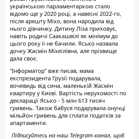
українською парламентаркою стало
відомо ще у 2020 році, а навесні 2022-го,
після арешту Міхо, вона народила від
нього дівчинку. Дитину Ліза приховує,
навіть родичі Саакашвілі як мінімум до
цього року її не бачили. Ясько назвала
дочку Жасмін Міхеїлівна, але прізвище
дала своє.
“Інформатор” вже писав, мама
експрезидента Грузії
подарувала,
вочевидь від сина, маленькій Жасмін
квартиру у Києві
. Вартість нерухомості по
декларації Ясько - 5 млн 613 тисяч
гривень. Також бабуся подарувала онучці
мільйон гривень для сплати податків за
апартаменти.
Підписуйтесь на наш
Telegram-канал
, щоб