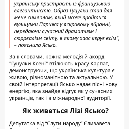
українську пристрасть із французькою
елегантністю. Образ Гуцулки став для
мене символом, який може пройтися
вулицями Парижа у яскравому вбранні,
передаючи сучасний драматизм і
сюрреалізм світу, в якому хаос керує всім",
– пояснила Ясько.
За її словами, кожна мелодія й акорд
"Гуцулки Ксені" втілюють красу Карпат,
демонструючи, що українська культура є
живою, різноманітною та актуальною. У
своїй інтерпретації Ясько надає пісні нову
енергію, яка знайде відгук як у сучасних
українців, так і в міжнародної аудиторії.
Як живеться Лізі Ясько?
Депутатка від “Слуги народу” Єлизавета