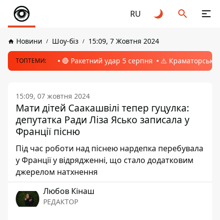
RU
Новини
Шоу-біз
15:09, 7 Жовтня 2024
🔴 Ракетний удар 5 серпня
⚠️ Краматорськ, 
ТОПТЕМИ:
15:09, 07 жовтня 2024
Мати дітей Саакашвілі тепер гуцулка:
депутатка Ради Ліза Ясько записала у
Франції пісню
Під час роботи над піснею нардепка перебувала
у Франції у відрядженні, що стало додатковим
джерелом натхнення
Любов Кінаш
РЕДАКТОР