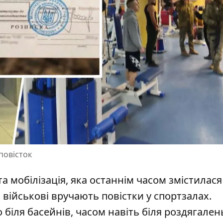
повісток
а мобілізація, яка останнім часом змістилася
і військові вручають повістки у спортзалах
.
іля басейнів, часом навіть біля роздягален