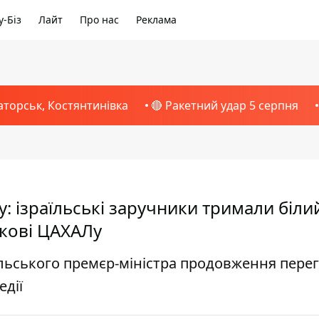
-Біз
Лайт
Про нас
Реклама
аторськ, Костянтинівка
🔴 Ракетний удар 5 серпня
: ізраїльські заручники тримали біли
ькові ЦАХАЛу
їльського премєр-міністра продовження пере
едії