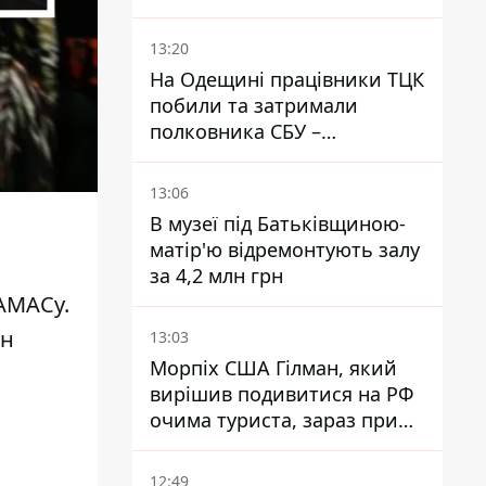
нестиковки – депутатка
Ольга Василевська-Смаглюк
13:20
На Одещині працівники ТЦК
побили та затримали
полковника СБУ –
військовий
13:06
В музеї під Батьківщиною-
матір'ю відремонтують залу
за 4,2 млн грн
ХАМАСу.
ін
13:03
Морпіх США Гілман, який
вирішив подивитися на РФ
очима туриста, зараз при
смерті у вʼязниці, де його
катували та робили інʼєкції
12:49