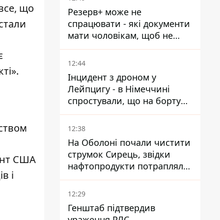
все, що
Резерв+ може не
 стали
спрацювати - які документи
мати чоловікам, щоб не
потрапити до ТЦК
є
12:44
ті».
Інцидент з дроном у
Лейпцигу - в Німеччині
спростували, що на борту
українського літака були
зброя та боєприпаси
вством
12:38
На Оболоні почали чистити
струмок Сирець, звідки
дент США
нафтопродукти потрапляли
в і
до озер
12:29
Генштаб підтвердив
ураження РЛС,