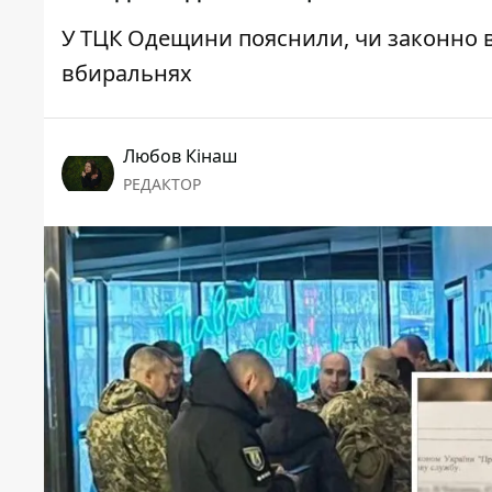
У ТЦК Одещини пояснили, чи законно в
вбиральнях
Любов Кінаш
РЕДАКТОР