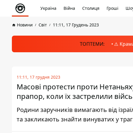
Україна
Війна
Столиця
Гроші
Шоу
Новини
Світ
11:11, 17 Грудень 2023
ТОПТЕМИ:
⚠️ Крам
11:11, 17 грудня 2023
Масові протести проти Нетаньяху
прапор, коли їх застрелили війс
Родини заручників вимагають від ізра
та закликають знайти винуватих у траг