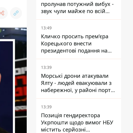
пролунав потужний вибух -
звук чули майже по всій
області
13:49
Кличко просить прем'єра
Корецького внести
президентові подання на
звільнення володаря
Троєщини Бахматова
13:39
Морські дрони атакували
Ялту - людей евакуювали з
набережної, у районі порту
повідомляють про пожежу
13:39
Позиція гендиректора
Укрпошти щодо вимог НБУ
містить серйозні