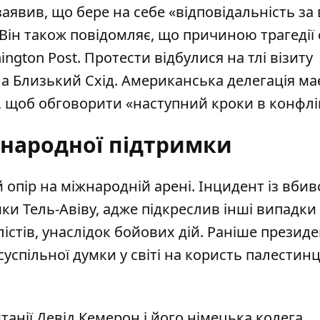
аявив, що бере на себе «відповідальність за 
 Він також повідомляє, що причиною трагедії
ington Post. Протести відбулися на тлі візиту
а Близький Схід. Американська делегація ма
лі, щоб обговорити «наступний кроки в конфлік
жнародної підтримки
й опір на міжнародній арені. Інцидент із вби
ки Тель-Авіву, адже підкреслив інші випадки
лістів, унаслідок бойових дій. Раніше прези
суспільної думки у світі на користь палестинці
танії Девід Кемерон і його німецька колега