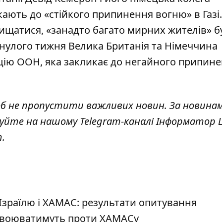
кають до «
стійкого припинення вогню
» в Газ
хищатися, «занадто багато мирних жителів» б
Минулого тижня Велика Британія та Німеччина
ію ООН, яка закликає до негайного припин
об не пропустити важливих новин. За новина
куйте на нашому Telegram-каналі
Інформатор L
т
.
 Ізраїлю і ХАМАС: результати опитування
ще воюватимуть проти ХАМАСу