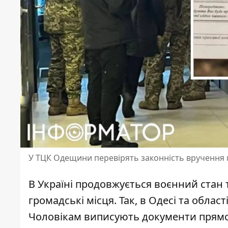
У ТЦК Одещини перевірять законність вручення 
В Україні продовжується воєнний стан т
громадські місця. Так,
в Одесі та област
Чоловікам виписують документи прямо б