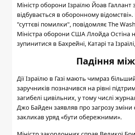
Міністр оборони Ізраїлю Йоав Галлант з
відбувається в оборонному відомстві».
"суттєві помилки"
, повідомляє The Wash
Міністра оборони США Ллойда Остіна н
зупинитися в Бахрейні, Катарі та Ізраї
Падіння мі
Дії Ізраїлю в Газі мають чимраз більши
заручників позначився на рівні підтрим
загибелі цивільних, у тому числі журна
Джо Байден заявляв про
загрозу зміни
закликав уряд «бути обережними».
Міністр закордонних справ Великої Бри