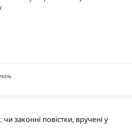
у
РАЇЛЬ
чи законні повістки, вручені у