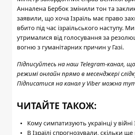
Анналена Бербок змінили тон та закли
заявили, що хоча Ізраїль має право за
вбито під час ізраїльського наступу. 
утрималися від голосування
за резолюц
вогню з гуманітарних причин у Газі.
Підписуйтесь на наш
Telegram-канал
, щ
режимі онлайн прямо в месенджері слід
Підписатися на канал у Viber можна
ту
ЧИТАЙТЕ ТАКОЖ:
Кому симпатизують українці у війні
В Ізраїлі спрогнозували, скільки 