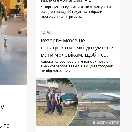
полковника СБУ –
військовий
У Чорноморську військкоми утримували
офіцера понад 10 годин та забрали в
нього 55 тисяч гривень
12:49
Резерв+ може не
спрацювати - які документи
мати чоловікам, щоб не
потрапити до ТЦК
Адвокатка розповіла, які папери потрібні
військовозобов'язаним, якщо застосунок
не відкривається.
 у
ь та