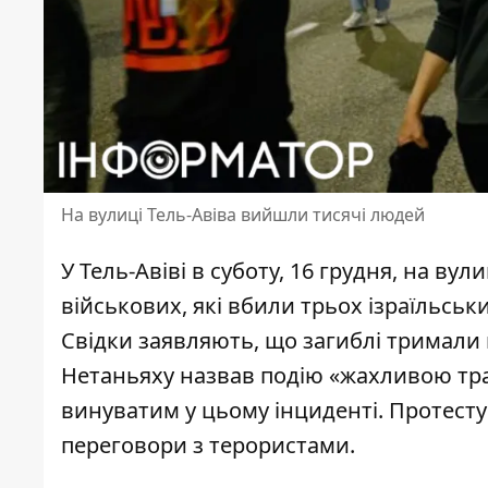
На вулиці Тель-Авіва вийшли тисячі людей
У Тель-Авіві в суботу, 16 грудня, на вул
військових, які вбили трьох ізраїльськ
Свідки заявляють, що загиблі тримали в
Нетаньяху назвав подію «жахливою тр
винуватим у цьому інциденті. Протест
переговори
з терористами.