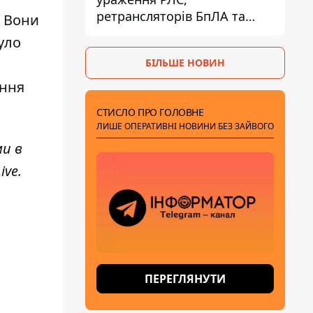
ретрансляторів БпЛА та
і. Вони
інших військових об'єктів
уло
РФ у Криму й на півдні
БІЛЬШЕ НОВИН
ення
СТИСЛО ПРО ГОЛОВНЕ
ЛИШЕ ОПЕРАТИВНІ НОВИНИ БЕЗ ЗАЙВОГО
ми в
ive
.
ПЕРЕГЛЯНУТИ