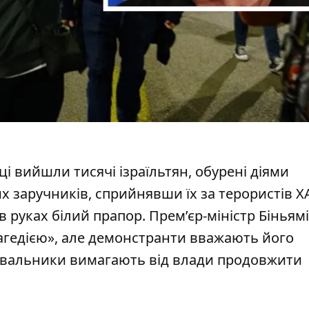
иці вийшли тисячі ізраїльтян, обурені діями
их заручників, сприйнявши їх за терористів 
 руках білий прапор. Прем’єр-міністр Біньям
агедією», але демонстранти вважають його
увальники вимагають від влади
продовжити