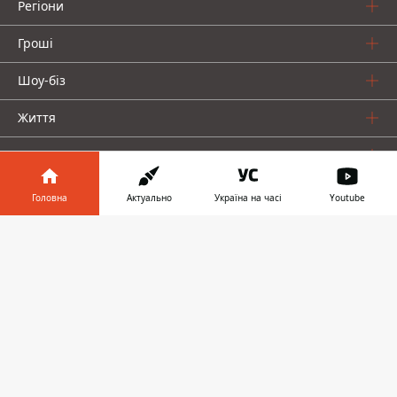
Регіони
Гроші
Шоу-біз
Життя
Про нас
Головна
Актуально
Україна на часі
Youtube
Інформатор у
Завантажити
телефоні
👉
Інформатор проекти
Столиця
Ваші фінанси
Авто
Geek
© 2016-2026 Informator