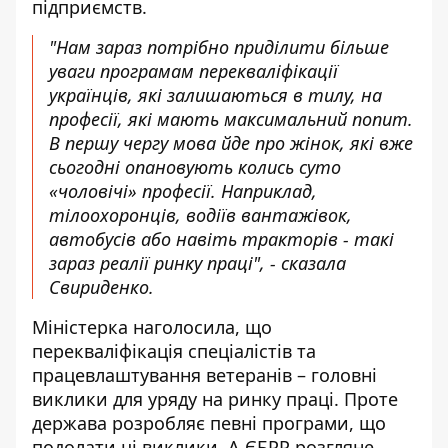
підприємств.
"Нам зараз потрібно приділити більше
уваги програмам перекваліфікації
українців, які залишаються в тилу, на
професії, які мають максимальний попит.
В першу чергу мова йде про жінок, які вже
сьогодні опановують колись суто
«чоловічі» професії. Наприклад,
тілоохоронців, водіїв вантажівок,
автобусів або навіть тракторів - такі
зараз реалії ринку праці", - сказала
Свириденко.
Міністерка наголосила, що
перекваліфікація спеціалістів та
працевлаштування ветеранів – головні
виклики для уряду на ринку праці. Проте
держава розробляє певні програми, що
подолати ці виклики. А ЄБРР розгляне