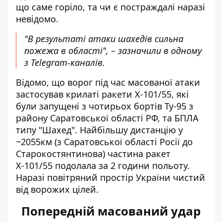
що саме горіло, та чи є постраждалі наразі
невідомо.
"В результаті атаки шахедів сильна
пожежа в області", – зазначили в одному
з Telegram-каналів.
Відомо, що ворог під час масованої атаки
застосував крилаті ракети Х-101/55, які
були запущені з чотирьох бортів Ту-95 з
району Саратовської області РФ, та БПЛА
типу "Шахед". Найбільшу дистанцію у
~2055км (з Саратовської області Росії до
Старокостянтинова) частина ракет
Х-101/55 подолала за 2 години польоту.
Наразі повітряний простір України чистий
від ворожих цілей.
Попередній масований удар