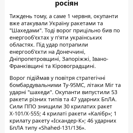
росіян
Тиждень тому,
а саме 1 червня
, окупанти
вже атакували Україну ракетами та
"Шахедами". Тоді ворог прицільно бив по
енергооб'єктах у п'яти українських
областях. Під удар потрапили
енергооб'єкти на Донеччині,
Дніпропетровщині, Запоріжжі, Івано-
Франківщині та Кіровоградщині.
Ворог підіймав у повітря стратегічні
бомбардувальними Ту-95МС, літаки Міг та
ударні "шахеди". Окупанти випустили 53
ракети різних типів та 47 ударних БпЛА.
Сили ППО
знищили 30 крилатих ракет
Х-101/Х-555; 4 крилаті ракети «Калібр»; 1
крилату ракету «Іскандер-К»; 46 ударних
БпЛА типу «Shahed-131/136».