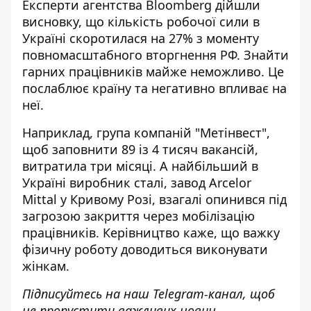
Експерти агентства Bloomberg дійшли
висновку, що
кількість робочої сили в
Україні скоротилася на 27%
з моменту
повномасштабного вторгнення РФ. Знайти
гарних працівників майже неможливо. Це
послаблює країну та негативно впливає на
неї.
Наприклад, група компаній "Метінвест",
щоб заповнити 89 із 4 тисяч вакансій,
витратила три місяці. А найбільший в
Україні виробник сталі,
завод Arcelor
Mittal у Кривому Розі, взагалі опинився під
загрозою закриття
через мобілізацію
працівників. Керівництво каже, що важку
фізичну роботу доводиться виконувати
жінкам.
Підписуйтесь на наш
Telegram-канал
, щоб
не пропустити важливих новин.