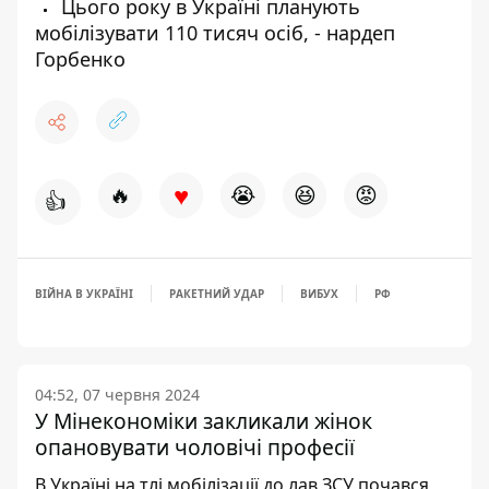
Цього року в Україні планують
мобілізувати 110 тисяч осіб, - нардеп
Горбенко
♥
🔥
😭
😆
😡
👍
ВІЙНА В УКРАЇНІ
РАКЕТНИЙ УДАР
ВИБУХ
РФ
04:52, 07 червня 2024
У Мінекономіки закликали жінок
опановувати чоловічі професії
В Україні на тлі мобілізації до лав ЗСУ почався