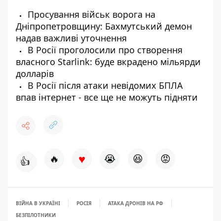
Просування військ ворога на
Дніпропетровщину: Бахмутський демон
надав важливі уточнення
В Росії проголосили про створення
власного Starlink: буде вкрадено мільярди
долларів
В Росії після атаки невідомих БПЛА
впав інтернет - все ще не можуть підняти
♥
🔥
😭
😆
😡
👍
ВІЙНА В УКРАЇНІ
РОСІЯ
АТАКА ДРОНІВ НА РФ
БЕЗПІЛОТНИКИ