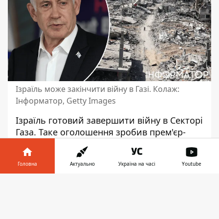
Ізраїль може закінчити війну в Газі. Колаж:
Інформатор, Getty Images
Ізраїль
готовий завершити війну
в Секторі
Газа. Таке оголошення зробив прем'єр-
міністр країни Беньямін Нетаньяху.
Водночас він уточнив, що є певні умови,
Головна
Актуально
Україна на часі
Youtube
за який ЦАХАЛ готовий припинити бойові
дії.
Інформатор у
Завантажити
телефоні
👉
Вони
гарантуватимуть Ізраїлю безпеку
.
Про це пише The Guardian.