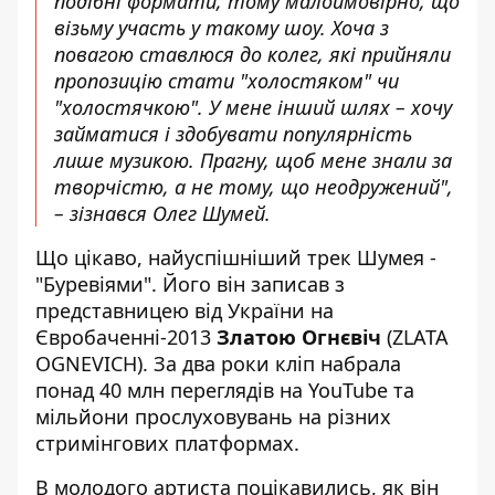
подібні формати, тому малоймовірно, що
візьму участь у такому шоу. Хоча з
повагою ставлюся до колег, які прийняли
пропозицію стати "холостяком" чи
"холостячкою". У мене інший шлях – хочу
займатися і здобувати популярність
лише музикою. Прагну, щоб мене знали за
творчістю, а не тому, що неодружений",
– зізнався Олег Шумей.
Що цікаво, найуспішніший трек Шумея -
"Буревіями". Його він записав з
представницею від України на
Євробаченні-2013
Златою Огнєвіч
(ZLATA
OGNEVICH). За два роки кліп набрала
понад 40 млн переглядів на YouTube та
мільйони прослуховувань на різних
стримінгових платформах.
В молодого артиста поцікавились, як він