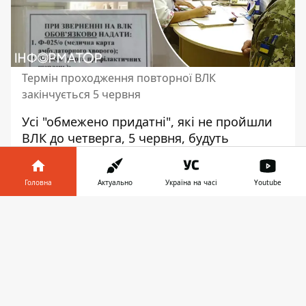
Термін проходження повторної ВЛК
закінчується 5 червня
Усі "обмежено придатні", які не пройшли
ВЛК до четверга, 5 червня, будуть
вважатися такими, що порушили правила
військового обліку в особливий період.
Головна
Актуально
Україна на часі
Youtube
Водночас усі ті, хто розпочали цей процес,
зможуть його завершити. Після
Інформатор у
Завантажити
проходження повторного ВЛК
телефоні
👉
непридатними до служби в армії визнали
лише 7% чоловіків.
Про це в етері "Радіо Свобода" заявив
речник Міністерства оборони України