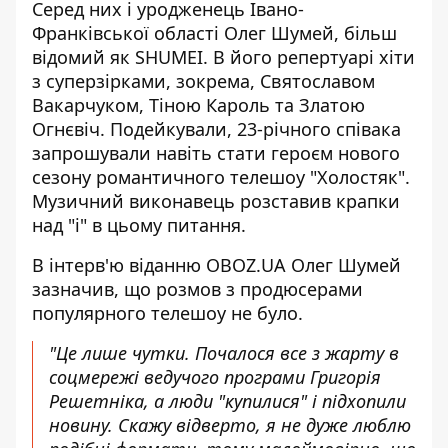
Серед них і уродженець Івано-
Франківської області
Олег Шумей
, більш
відомий як SHUMEI. В його репертуарі хіти
з суперзірками, зокрема, Святославом
Вакарчуком, Тіною Кароль та
Златою
Огнєвіч
. Подейкували, 23-річного співака
запрошували навіть стати героєм нового
сезону романтичного телешоу "Холостяк".
Музичний виконавець розставив крапки
над "і" в цьому питання.
В інтерв'ю віданню
OBOZ.UA
Олег Шумей
зазначив, що розмов з продюсерами
популярного телешоу не було.
"Це лише чутки. Почалося все з жарту в
соцмережі ведучого програми Григорія
Решетніка, а люди "купилися" і підхопили
новину. Скажу відверто, я не дуже люблю