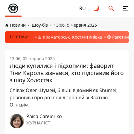
RU
Новини
Шоу-біз
13:06, 5 Червня 2025
⚠️ Краматорськ, Костянтинівка
🔴 Ракетний 
ТОПТЕМИ:
13:06, 05 червня 2025
Люди купилися і підхопили: фаворит
Тіни Кароль зізнався, хто підставив його
з шоу Холостяк
Співак Олег Шумей, більш відомий як Shumei,
розповів і про розподіл грошей зі Златою
Огнєвіч
Раїса Савченко
ЖУРНАЛІСТ