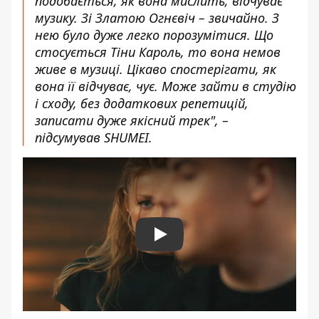
подобається, як вона мислить, відчуває
музику. Зі Златою Огнєвіч – звичайно. З
нею було дуже легко порозумітися. Що
стосується Тіни Кароль, то вона немов
живе в музиці. Цікаво спостерігати, як
вона її відчуває, чує. Може зайти в студію
і сходу, без додаткових репетицій,
записати дуже якісний трек", –
підсумував SHUMEI.
Play