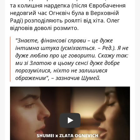
та колишня нардепка (після Євробачення
недовгий час Огнєвіч була в Верховній
Раді) розподіляють роялті від хіта. Олег
відповів доволі розмито.
"Знаєте, фінансові справи – це дуже
інтимна штука (усміхається. – Ред.). Я не
дуже люблю про це говорити. Скажу так:
ми зі Златою в цьому сенсі дуже добре
порозумілися, ніхто не залишився
ображеним", – зазначив Шумей.
Play