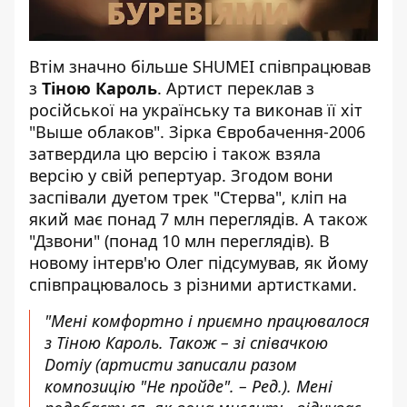
Втім значно більше SHUMEI співпрацював
з
Тіною Кароль
. Артист переклав з
російської на українську та виконав її хіт
"Выше облаков". Зірка Євробачення-2006
затвердила цю версію і також взяла
версію у свій репертуар. Згодом вони
заспівали дуетом трек "Стерва", кліп на
який має понад 7 млн переглядів. А також
"Дзвони" (понад 10 млн переглядів). В
новому інтерв'ю Олег підсумував, як йому
співпрацювалось з різними артистками.
"Мені комфортно і приємно працювалося
з Тіною Кароль. Також – зі співачкою
Domiy (артисти записали разом
композицію "Не пройде". – Ред.). Мені