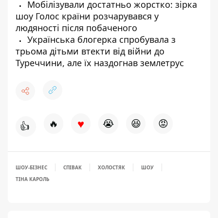
Мобілізували достатньо жорстко: зірка
шоу Голос країни розчарувався у
людяності після побаченого
Українська блогерка спробувала з
трьома дітьми втекти від війни до
Туреччини, але їх наздогнав землетрус
♥
🔥
😭
😆
😡
👍
ШОУ-БІЗНЕС
СПІВАК
ХОЛОСТЯК
ШОУ
ТІНА КАРОЛЬ