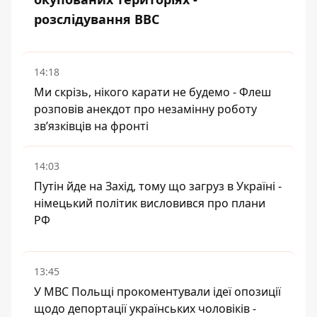
розслідування BBC
14:18
Ми скрізь, нікого карати не будемо - Флеш
розповів анекдот про незамінну роботу
зв’язківців на фронті
14:03
Путін йде на Захід, тому що загруз в Україні -
німецький політик висловився про плани
РФ
13:45
У МВС Польщі прокоментували ідеї опозиції
щодо депортації українських чоловіків -