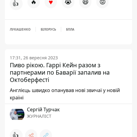
♥
🔥
😭
😆
😡
👍
ЛУКАШЕНКО
БІЛОРУСЬ
БПЛА
17:31, 26 вересня 2023
Пиво рікою. Гаррі Кейн разом з
партнерами по Баварії запалив на
Октоберфесті
Англієць швидко опанував нові звичаї у новій
країні
Сергій Турчак
ЖУРНАЛІСТ
👍