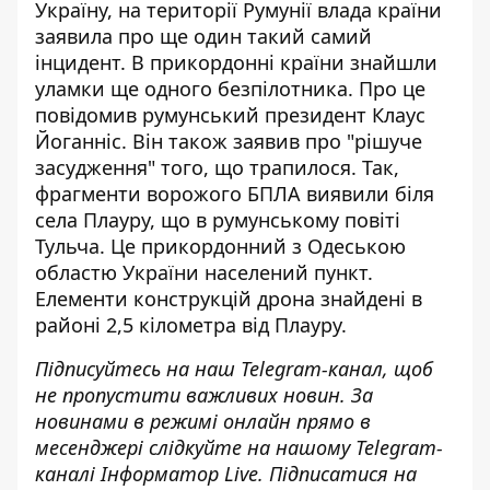
Україну, на території Румунії
влада країни
заявила
про ще один такий самий
інцидент. В прикордонні країни знайшли
уламки ще одного безпілотника. Про це
повідомив румунський президент Клаус
Йоганніс. Він також заявив про "рішуче
засудження" того, що трапилося. Так,
фрагменти ворожого БПЛА виявили біля
села Плауру, що в румунському повіті
Тульча. Це прикордонний з Одеською
областю України населений пункт.
Елементи конструкцій дрона знайдені в
районі 2,5 кілометра від Плауру.
Підписуйтесь на наш
Telegram-канал
, щоб
не пропустити важливих новин. За
новинами в режимі онлайн прямо в
месенджері слідкуйте на нашому Telegram-
каналі
Інформатор Live
. Підписатися на