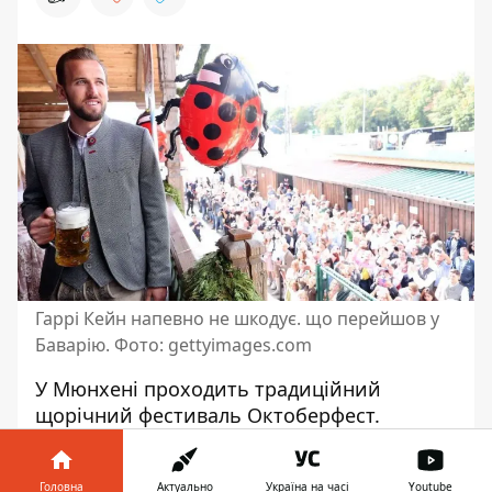
Гаррі Кейн напевно не шкодує. що перейшов у
Баварію. Фото: gettyimages.com
У Мюнхені проходить традиційний
щорічний фестиваль Октоберфест.
Баварія у матчі 5-го туру Бундесліги
розгромила Бохум
, тож цілком заслужено
Головна
Актуально
Україна на часі
Youtube