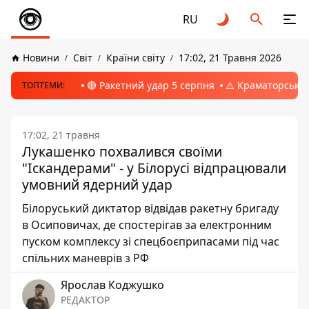
RU
Новини
Світ
Країни світу
17:02, 21 Травня 2026
🔴 Ракетний удар 5 серпня
⚠️ Краматорськ, 
ТОПТЕМИ:
17:02, 21 травня
Лукашенко похвалився своїми
"Іскандерами" - у Білорусі відпрацювали
умовний ядерний удар
Білоруський диктатор відвідав ракетну бригаду
в Осиповичах, де спостерігав за електронним
пуском комплексу зі спецбоєприпасами під час
спільних маневрів з РФ
Ярослав Коджушко
РЕДАКТОР