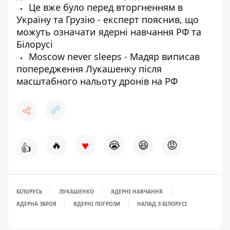
Це вже було перед вторгненням в
Україну та Грузію - експерт пояснив, що
можуть означати ядерні навчання РФ та
Білорусі
Moscow never sleeps - Мадяр виписав
попередження Лукашенку після
масштабного нальоту дронів на РФ
♥
🔥
😭
😆
😡
👍
БІЛОРУСЬ
ЛУКАШЕНКО
ЯДЕРНІ НАВЧАННЯ
ЯДЕРНА ЗБРОЯ
ЯДЕРНІ ПОГРОЗИ
НАПАД З БІЛОРУСІ