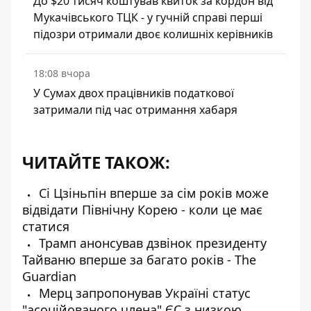
До $20 тисяч коштував квиток за кордон від
Мукачівського ТЦК - у гучній справі перші
підозри отримали двоє колишніх керівників
18:08 вчора
У Сумах двох працівників податкової
затримали під час отримання хабаря
ЧИТАЙТЕ ТАКОЖ:
Сі Цзіньпін вперше за сім років може
відвідати Північну Корею - коли це має
статися
Трамп анонсував дзвінок президенту
Тайваню вперше за багато років - The
Guardian
Мерц запропонував Україні статус
"асоційованого члена" ЄС з низкою