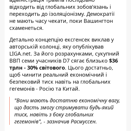
відходить від глобальних зобов'язань
і
переходить до ізоляціонізму. Демократії
не мають часу чекати, поки Вашингтон
схаменеться.
Детально концепцію ексгенсек виклав у
авторській колонці, яку опублікував
LIGA.net
. За його розрахунками, сукупний
ВВП семи учасників D7 сягає близько
$36
трлн - 30% світового
. Цього достатньо,
щоб чинити реальний економічний і
безпековий тиск навіть на глобальних
гегемонів - Росію та Китай.
"Вони мають достатню економічну вагу,
що дасть змогу стримувати будь-який
тиск, навіть з боку глобальних
гегемонів", - зазначив Расмуссен.