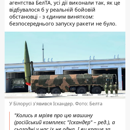
агентства БелТА
, усі дії виконали так, як це
відбувалося б у реальній бойовій
обстановці - з єдиним винятком:
безпосереднього запуску ракети не було.
У Білорусі з'явився Іскандер. Фото: Белта
"Колись я мріяв про цю машину
(російський комплекс "Іскандер" – ред.), а
сьогодні у нас їх не одна. І ви краще за