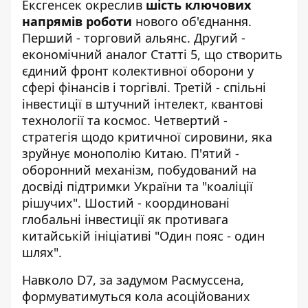
Ексгенсек окреслив
шість ключових
напрямів роботи
нового об'єднання.
Перший - торговий альянс. Другий -
економічний аналог Статті 5, що створить
єдиний фронт колективної оборони у
сфері фінансів і торгівлі. Третій - спільні
інвестиції в штучний інтелект, квантові
технології та космос. Четвертий -
стратегія щодо критичної сировини, яка
зруйнує монополію Китаю. П'ятий -
оборонний механізм, побудований на
досвіді підтримки України та "коаліції
рішучих". Шостий - координовані
глобальні інвестиції як противага
китайській ініціативі "Один пояс - один
шлях".
Навколо D7, за задумом Расмуссена,
формуватимуться кола асоційованих