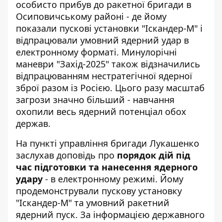
особисто прибув до ракетної бригади в
Осиповичському районі - де йому
показали пускові установки "Іскандер-М" і
відпрацювали умовний ядерний удар
в
електронному форматі. Минулорічні
маневри "Захід-2025" також відзначились
відпрацюванням нестратегічної ядерної
зброї разом із Росією. Цього разу масштаб
загрози значно більший - навчання
охопили весь ядерний потенціал обох
держав.
На пункті управління бригади Лукашенко
заслухав доповідь про
порядок дій під
час підготовки та нанесення ядерного
удару
- в електронному режимі. Йому
продемонстрували пускову установку
"Іскандер-М" та умовний ракетний
ядерний пуск. За інформацією
державного