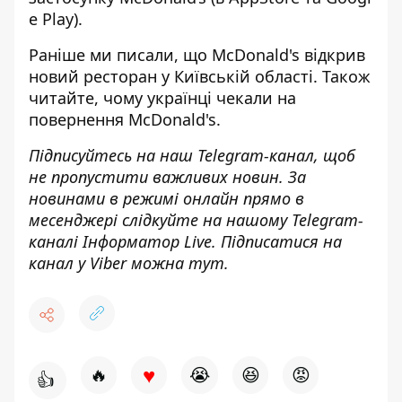
e Play
).
Раніше ми писали, що McDonald's
відкрив
новий ресторан
у Київській області. Також
читайте, чому
українці чекали на
повернення
McDonald's.
Підписуйтесь на наш
Telegram-канал
, щоб
не пропустити важливих новин. За
новинами в режимі онлайн прямо в
месенджері слідкуйте на нашому Telegram-
каналі
Інформатор Live
. Підписатися на
канал у Viber можна
тут
.
♥
🔥
😭
😆
😡
👍