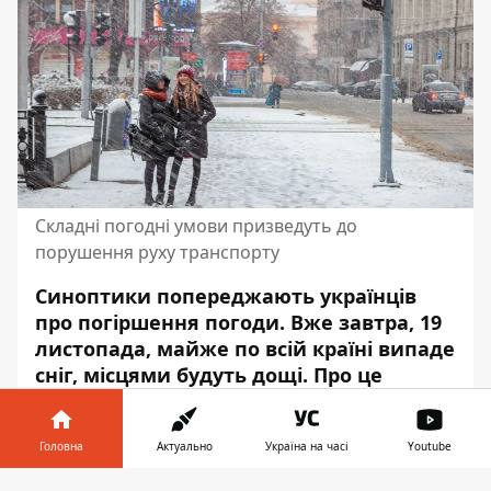
Складні погодні умови призведуть до
порушення руху транспорту
Синоптики попереджають українців
про погіршення погоди. Вже завтра, 19
листопада, майже
по всій країні випаде
сніг
, місцями будуть дощі. Про це
попередили в
Укргідрометцентрі
.
Так, за прогнозом синоптиків до кінця
Головна
Актуально
Україна на часі
Youtube
доби 18 листопада в Карпатах та на