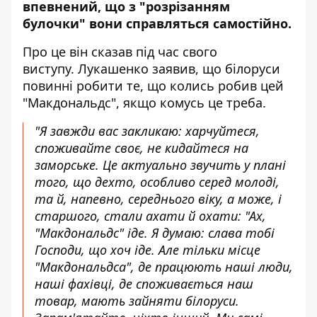
впевнений, що з "розрізанням
булочки" вони справляться самостійно.
Про це він сказав під час свого
виступу. Лукашенко заявив, що білоруси
повинні робити те, що колись робив цей
"Макдональдс", якщо комусь це треба.
"Я завжди вас закликаю: харчуйтеся,
споживайте своє, не кидайтеся на
заморське. Це актуально звучить у плані
того, що дехто, особливо серед молоді,
та й, напевно, середнього віку, а може, і
старшого, стали ахати й охати: "Ах,
"Макдональдс" іде. Я думаю: слава тобі
Господи, що хоч іде. Але тільки місце
"Макдональдса", де працюють наші люди,
наші фахівці, де споживається наш
товар, мають зайняти білоруси.