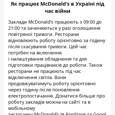
Як працює McDonald's в Україні під
час війни
Заклади McDonald's працюють з 09:00 до
21:00 та
зачиняються
у разі оголошення
повітряної тривоги. Ресторани
відновлюють роботу орієнтовно за годину
після скасування тривоги. Цей час
потрібен на включення
і
налаштування
обладнання та для
підготовки працівників до роботи. Також
ресторани не працюють під час
відключення світла. Вони
продовжуватимуть роботу орієнтовно
через
годину
після поновлення
електропостачання. Дізнатися більше про
роботу закладів можна на
сайті
та в
мобільному
застосунку McDonald’s (в
AppStore
та
Googl