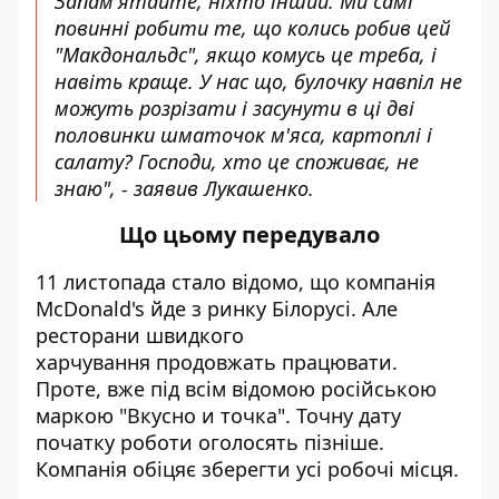
Запам'ятайте, ніхто інший. Ми самі
повинні робити те, що колись робив цей
"Макдональдс", якщо комусь це треба, і
навіть краще. У нас що, булочку навпіл не
можуть розрізати і засунути в ці дві
половинки шматочок м'яса, картоплі і
салату? Господи, хто це споживає, не
знаю", - заявив Лукашенко.
Що цьому передувало
11 листопада стало відомо, що компанія
McDonald's йде з ринку Білорусі. Але
ресторани швидкого
харчування продовжать працювати.
Проте, вже під всім відомою російською
маркою "Вкусно и точка". Точну дату
початку роботи оголосять пізніше.
Компанія обіцяє зберегти усі робочі місця.