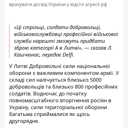
врахувати досвід України у відсічі агресії рф
«Ці стрільці, солдати-добровольці,
військовослужбовці професійної
військової
служб
и нарешті з
можуть придбати
зброю категорії А в Литві», — сказав Л.
Кашчюнас, передає
Delfi
.
У Литві Добровольчі сили національної
оборони є важливим компонентом армії. У
складі сил налічується близько 5000
добровольців та близько 800 професійних
солдатів. Водночас до початку
повномасштабного вторгнення росіян в
Україну, сили територіальної оборони
багатьма сприймалися як щось
другорядне.