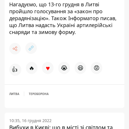
Нагадуємо, що 13-го грудня в Литві
пройшло голосування за
«закон про
дерадянізацію»
. Також Інформатор писав,
що
Литва надасть Україні артилерійські
снаряди та зимову форму
.
♥
🔥
😭
😆
😡
👍
ЛИТВА
ТЕРОБОРОНА
10:35, 16 грудня 2022
Вибухи в Києві: що в місті зі світлом та