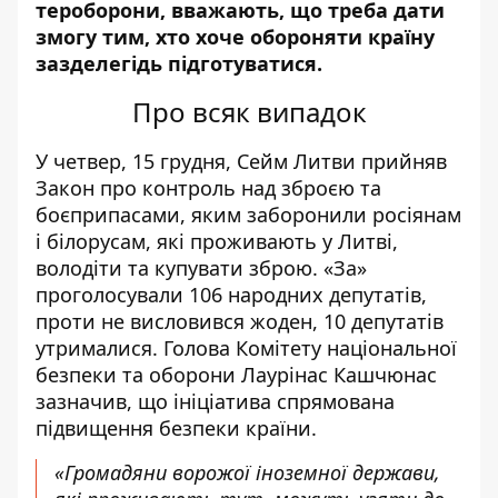
тероборони, вважають, що треба
дати
змогу
тим, хто хоче обороняти країну
зазделегідь підготуватися.
П
ро всяк випадок
У четвер, 15 грудня, Сейм
Литви прийняв
Закон про контроль над зброєю та
боєприпасами
, яким заборонили росіянам
і білорусам, які проживають у Литві,
володіти
та купувати зброю. «За»
проголосували 106 народних депутатів,
проти не висловився жоден, 10 депутатів
утрималися.
Голова Комітету національної
безпеки та оборони Лаурінас Кашчюнас
зазначив, що ініціатива спрямована
підвищення безпеки країни.
«Громадяни ворожої іноземної держави,