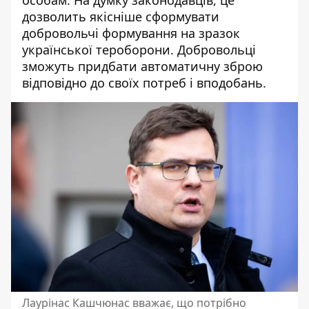
дозволить
якісніше сформувати
добровольчі формування на зразок
української тероборони. Добровольці
зможуть придбати автоматичну зброю
відповідно до своїх потреб і вподобань.
Лаурінас Кашчюнас вважає, що потрібно