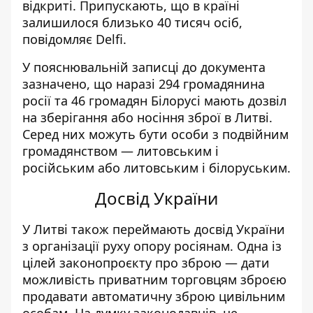
відкриті.
Припускають, що в країні
залишилося
близько 4
0 тисяч осіб,
повідомляє
Delfi
.
У пояснювальній записці до документа
зазначено, що наразі 294 громадянина
росії та 46 громадян Білорусі мають дозвіл
на зберігання або носіння зброї в Литві.
Серед
них можуть бути особи з подвійним
громадянством — литовським і
російським або литовським і білоруським.
Досвід
України
У Литві також переймають
досвід
України
з організації руху опору росіянам. Одна
із
ц
ілей законопроєкту про зброю — дати
можливість приватним торговцям зброєю
продавати автоматичну зброю цивільним
особам. На думку законодавців, це