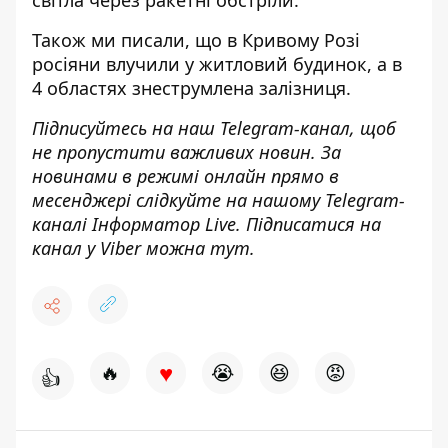
Також ми писали, що в Кривому Розі
росіяни влучили у житловий будинок
, а в
4 областях
знеструмлена залізниця
.
Підписуйтесь на наш
Telegram-канал
, щоб
не пропустити важливих новин. За
новинами в режимі онлайн прямо в
месенджері слідкуйте на нашому Telegram-
каналі
Інформатор Live
. Підписатися на
канал у Viber можна
тут
.
♥
🔥
😭
😆
😡
👍