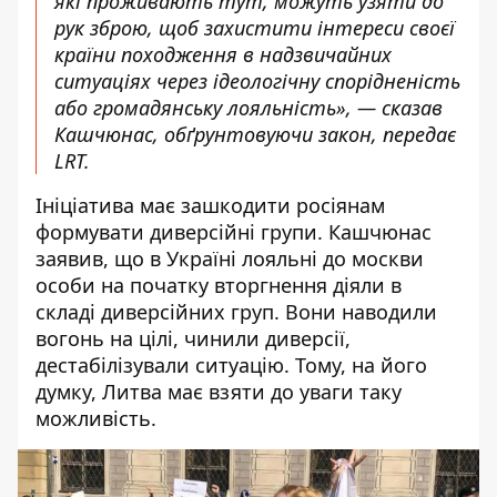
які проживають тут, можут
ь узяти
до
рук зброю, щоб
захистити
інтерес
и своєї
країни походження в надзвичайних
ситуаціях через ідеологічну спорідненість
або
громадянську
лояльність», — сказав
Кашчюнас
, обґрунтовуючи
закон, передає
LRT
.
Ініціатива має зашкодити росіянам
формувати диверсійні групи. Кашчюнас
заявив, що в Україні лояльні до москви
особи на початку вторгнення діял
и в
ск
ладі диверсійних груп. Вони наводили
вогонь на цілі, чинили диверсії,
дестабілізували ситуацію. Тому, на його
думку, Литва має взяти до уваги таку
можливість.