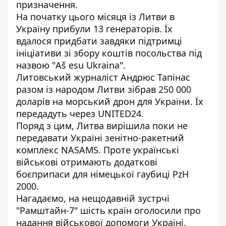
призначення.
На початку цього місяця із Литви в
Україну прибули 13 генераторів. Їх
вдалося придбати завдяки підтримці
ініціативи зі збору коштів посольства під
назвою "Aš esu Ukraina".
Литовський журналіст Андрюс Тапінас
разом із народом Литви зібрав 250 000
доларів на морський дрон для України. Їх
передадуть через UNITED24.
Поряд з цим, Литва вирішила поки не
передавати Україні зенітно-ракетний
комплекс NASAMS. Проте українські
військові отримають додаткові
боєприпаси для німецької гаубиці PzH
2000.
Нагадаємо, на нещодавній зустрчі
"Рамштайн-7"
шість країн оголосили про
надання військової допомоги
Україні.