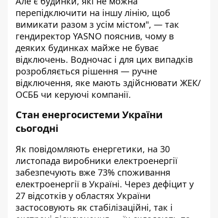
Але є будинки, які не можна
перепідключити на іншу лінію, щоб
вимикати разом з усім містом", — так
гендиректор YASNO пояснив, чому в
деяких будинках майже не буває
відключень. Водночас і для цих випадків
розробляється рішення — ручне
відключення, яке мають здійснювати ЖЕК/
ОСББ чи керуючі компанії.
Стан енергосистеми України
сьогодні
Як повідомляють енергетики, на 30
листопада
виробники
електроенергії
забезпечують вже 73% споживання
електроенергії в Україні. Через дефіцит у
27 відсотків у областях України
застосовують як стабілізаційні, так і