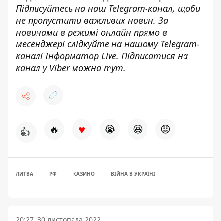
Підписуйтесь на наш
Telegram-канал
, щоби
не пропустити важливих новин. За
новинами в режимі онлайн прямо в
месенджері слідкуйте на нашому Telegram-
каналі
Інформатор Live
. Підписатися на
канал у Viber можна
тут
.
♥
🔥
😭
😆
😡
👍
ЛИТВА
РФ
КАЗИНО
ВІЙНА В УКРАЇНІ
20:27, 30 листопада 2022