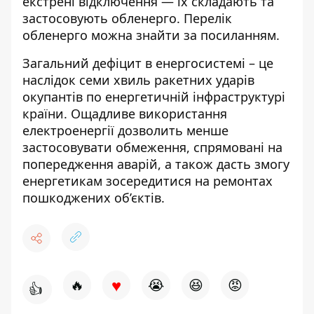
екстрені відключення — їх складають та
застосовують обленерго. Перелік
обленерго можна знайти за
посиланням
.
Загальний дефіцит в енергосистемі – це
наслідок семи хвиль
ракетних
ударів
окупантів по енергетичній інфраструктурі
країни. Ощадливе використання
електроенергії дозволить менше
застосовувати обмеження, спрямовані на
попередження аварій, а
також
дасть змогу
енергетикам зосередитися на ремонтах
пошкоджених об’єктів.
♥
🔥
😭
😆
😡
👍