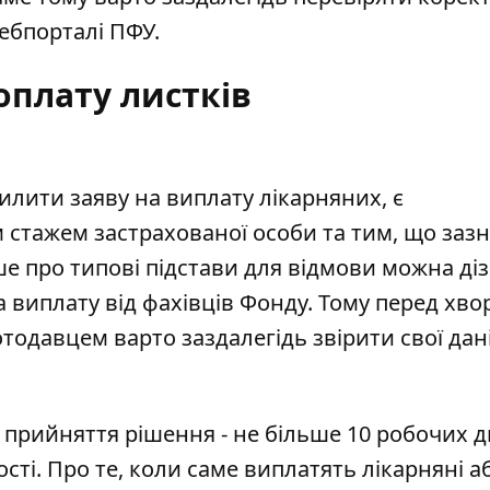
вебпорталі ПФУ.
оплату листків
илити заяву на виплату лікарняних, є
 стажем застрахованої особи та тим, що заз
ше про типові підстави для відмови можна ді
а виплату
від фахівців Фонду. Тому перед хв
тодавцем варто заздалегідь звірити свої дані
 прийняття рішення - не більше 10 робочих д
ті. Про те, коли саме виплатять лікарняні а