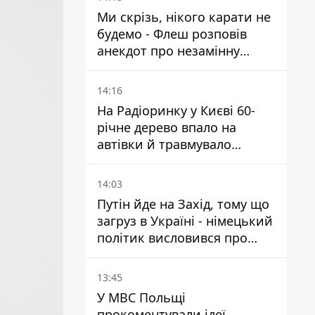
Ми скрізь, нікого карати не
будемо - Флеш розповів
анекдот про незамінну
роботу зв’язківців на фронті
14:16
На Радіоринку у Києві 60-
річне дерево впало на
автівки й травмувало
людину - подробиці
14:03
Путін йде на Захід, тому що
загруз в Україні - німецький
політик висловився про
плани РФ
13:45
У МВС Польщі
прокоментували ідеї