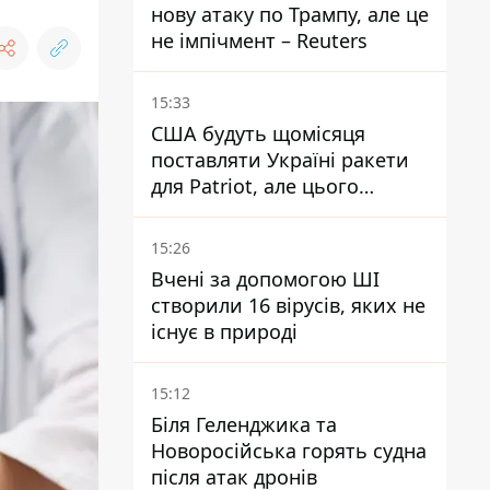
нову атаку по Трампу, але це
не імпічмент – Reuters
15:33
США будуть щомісяця
поставляти Україні ракети
для Patriot, але цього
недостатньо - Зеленський
15:26
Вчені за допомогою ШІ
створили 16 вірусів, яких не
існує в природі
15:12
Біля Геленджика та
Новоросійська горять судна
після атак дронів