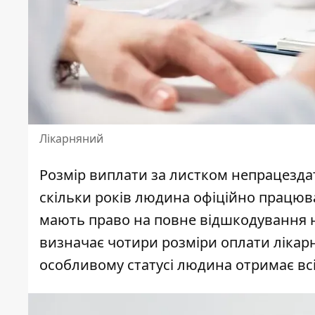
Лікарняний
Розмір виплати за
листком непрацездат
скільки років людина офіційно працюва
мають право на повне відшкодування н
визначає чотири розміри оплати лікарн
особливому статусі людина отримає всі