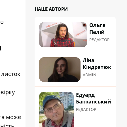
НАШІ АВТОРИ
що
Ольга
Палій
РЕДАКТОР
я
Ліна
Кіндратюк
 листок
ADMIN
евірку
Едуард
Бакканський
РЕДАКТОР
ата може
ність