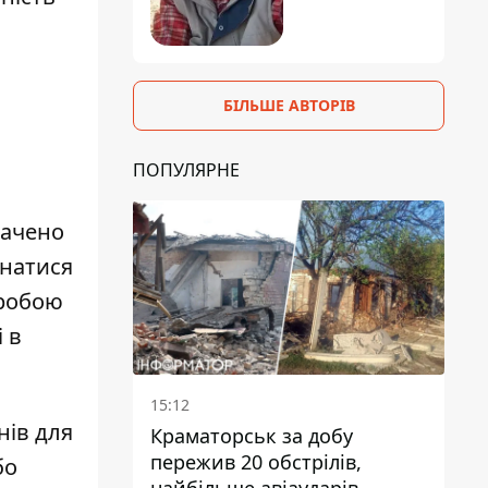
БІЛЬШЕ АВТОРІВ
ПОПУЛЯРНЕ
начено
знатися
оробою
 в
15:12
нів для
Краматорськ за добу
пережив 20 обстрілів,
бо