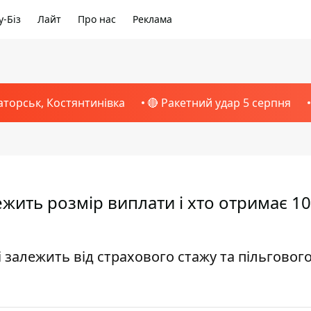
-Біз
Лайт
Про нас
Реклама
аторськ, Костянтинівка
🔴 Ракетний удар 5 серпня
алежить розмір виплати і хто отримає 1
 залежить від страхового стажу та пільговог