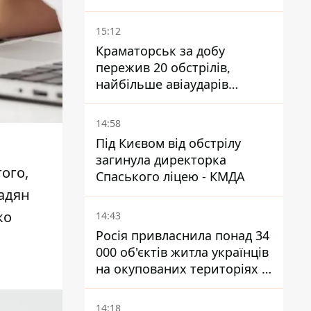
15:12
Краматорськ за добу
пережив 20 обстрілів,
найбільше авіаударів
КАБ-250
14:58
Під Києвом від обстрілу
загинула директорка
ого,
Спаського ліцею - КМДА
мадян
ко
14:43
Росія привласнила понад 34
000 об'єктів житла українців
на окупованих територіях -
розслідування BBC
14:18