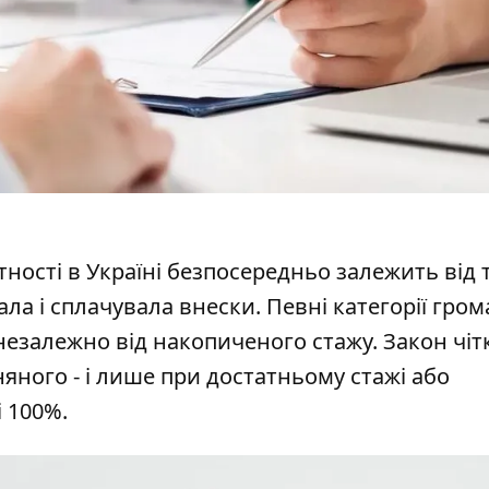
ності в Україні
безпосередньо залежить від т
ла і сплачувала внески. Певні категорії гро
езалежно від накопиченого стажу. Закон чіт
яного - і лише при достатньому стажі або
 100%.