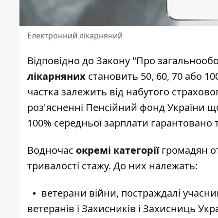
Електронний лікарняний
Відповідно до Закону "Про загальнооб
лікарняних
становить 50, 60, 70 або 10
частка залежить від набутого страховог
роз'ясненні Пенсійний фонд України
що
100% середньої зарплати гарантовано ти
Водночас
окремі категорії
громадян о
тривалості стажу. До них належать:
ветерани війни, постраждалі учасник
ветеранів і Захисників і Захисниць Укр