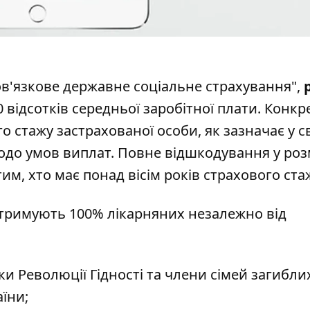
ов'язкове державне соціальне страхування",
0 відсотків середньої заробітної плати. Конкр
о стажу застрахованої особи, як зазначає у 
до умов виплат. Повне відшкодування у роз
м, хто має понад вісім років страхового ста
тримують 100% лікарняних незалежно від
и Революції Гідності та члени сімей загибли
аїни;