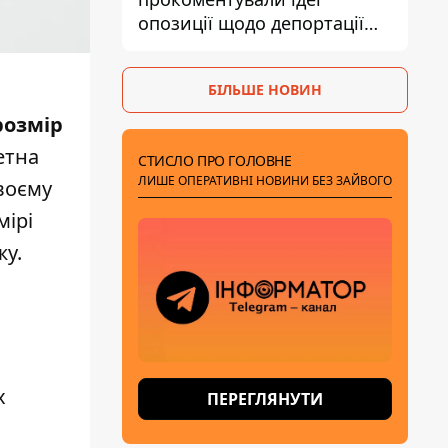
опозиції щодо депортації
українських чоловіків -
абсурд і популізм
БІЛЬШЕ НОВИН
розмір
етна
СТИСЛО ПРО ГОЛОВНЕ
ЛИШЕ ОПЕРАТИВНІ НОВИНИ БЕЗ ЗАЙВОГО
своєму
мірі
жу.
х
ПЕРЕГЛЯНУТИ