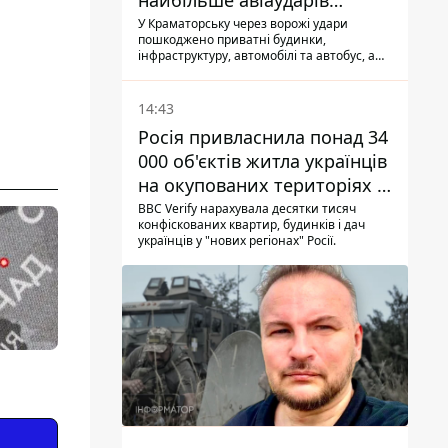
найбільше авіаударів
КАБ-250
У Краматорську через ворожі удари
пошкоджено приватні будинки,
інфраструктуру, автомобілі та автобус, а
загалом за добу на Донеччині загинула
одна людина і ще 15 отримали поранення
14:43
Росія привласнила понад 34
000 об'єктів житла українців
на окупованих територіях -
розслідування BBC
BBC Verify нарахувала десятки тисяч
конфіскованих квартир, будинків і дач
українців у "нових регіонах" Росії.