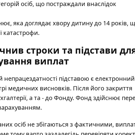
тегорій осіб, що постраждали внаслідок
інює, яка доглядає хвору дитину до 14 років, 
ї катастрофи.
чнив строки та підстави дл
ування виплат
 непрацездатності підставою є електронний
рі медичних висновків. Після його закриття
алтерії, а та - до Фонду. Фонд здійснює пер
нарахуванням.
ваних осіб не збігаються з фактичними, випл
ме тому варто заздалегідь перевіряти корект