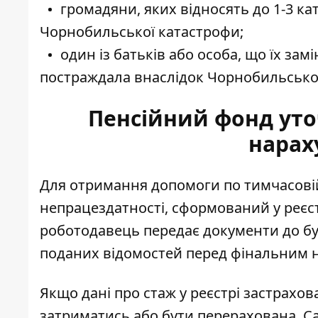
громадяни, яких відносять до 1-3 ка
Чорнобильської катастрофи;
один із батьків або особа, що їх зам
постраждала внаслідок Чорнобильсько
Пенсійний фонд уто
нарах
Для отримання допомоги по тимчасовій
непрацездатності, сформований у реєст
роботодавець передає документи до бухг
поданих відомостей перед фінальним 
Якщо дані про стаж у реєстрі застрахо
затриматись або бути перерахована. Са