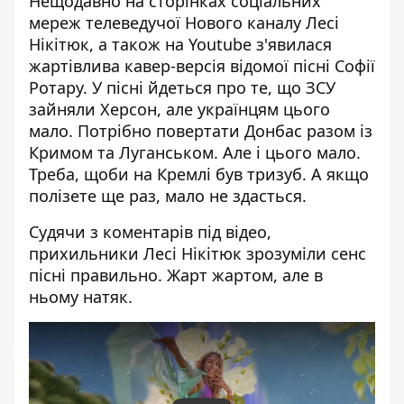
Нещодавно на сторінках соціальних
мереж телеведучої Нового каналу
Лесі
Нікітюк
, а також на Youtube з'явилася
жартівлива кавер-версія відомої пісні Софії
Ротару. У пісні йдеться про те, що ЗСУ
зайняли Херсон, але українцям цього
мало. Потрібно повертати Донбас разом із
Кримом та Луганськом. Але і цього мало.
Треба, щоби на Кремлі був тризуб. А якщо
полізете ще раз, мало не здасться.
Судячи з
коментарів під відео
,
прихильники Лесі Нікітюк зрозуміли сенс
пісні правильно. Жарт жартом, але в
ньому натяк.