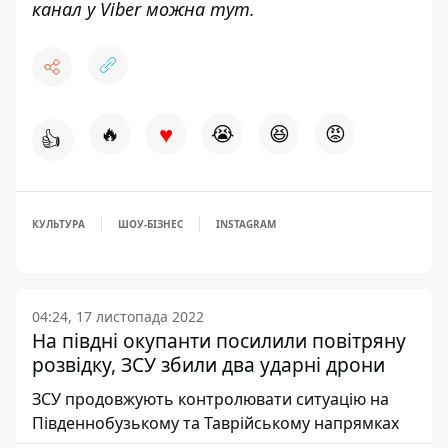
канал у Viber можна
тут
.
♥
🔥
😭
😆
😡
👍
КУЛЬТУРА
ШОУ-БІЗНЕС
INSTAGRAM
04:24, 17 листопада 2022
На півдні окупанти посилили повітряну
розвідку, ЗСУ збили два ударні дрони
ЗСУ продовжують контролювати ситуацію на
Південнобузькому та Таврійському напрямках