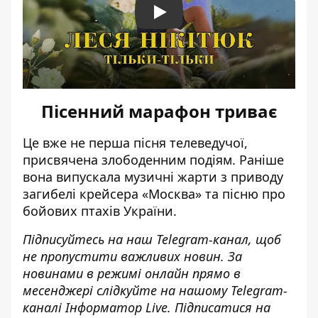
Play
Пісенний марафон триває
Це вже не перша пісня телеведучої,
присвячена злободенним подіям. Раніше
вона випускала музичні жарти з приводу
загибелі крейсера «Москва»
та пісню
про
бойових птахів України
.
Підписуйтесь на наш
Telegram-канал
, щоб
не пропустити важливих новин. За
новинами в режимі онлайн прямо в
месенджері слідкуйте на нашому Telegram-
каналі
Інформатор Live
. Підписатися на