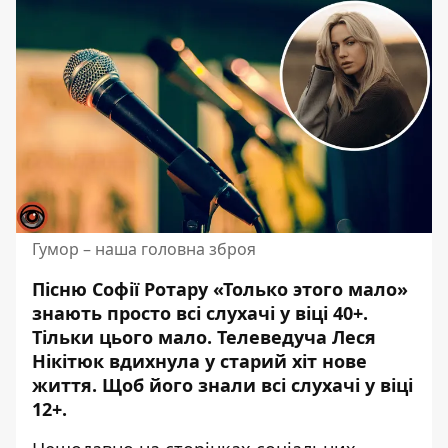
Гумор – наша головна зброя
Пісню Софії Ротару «Только этого мало»
знають просто всі
слухачі у віці 40+
.
Тільки цього мало. Телеведуча Леся
Нікітюк вдихнула у старий хіт нове
життя. Щоб його знали всі слухачі у віці
12+.