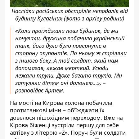
Наслідки російських обстрілів неподалік від
будинку Кулагіних (фото з архіву родини)
«Коли проїжджали повз будинок, де ми
ночували, дружина побачила український
танк, його дуло було повернуте в
сторону окупантів. По ньому ж стріляли
з іншого боку. А той солдат, який нам
допомагав, лежав мертвий. Усюди
лежали трупи. Дуже багато трупів. Ми
затуляли дітям очі долонею…», –
розповідає Артем.
На мості на Кирова колона побачила
протитанкові міни – об'їжджати їх
довелося пішохідним переходом. Вже на
Кірова біженці зустріли першу для себе
автівку з літерою «Z». Поруч були солдати