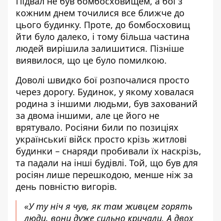
Підвал не був бомбосховищем, а бої з
кожним днем точилися все ближче до
цього будинку. Проте, до бомбосховищ
йти було далеко, і тому більша частина
людей вирішила залишитися. Пізніше
виявилося, що це було помилкою.
Доволі швидко бої розпочалися просто
через дорогу. Будинок, у якому ховалася
родина з іншими людьми, був захований
за двома іншими, але це його не
врятувало. Росіяни били по позиціях
українськиї війск просто крізь житлові
будинки – снаряди пробивали їх наскрізь,
та падали на інші будівлі. Той, що був для
росіян лише перешкодою, менше ніж за
день повністю вигорів.
«У ту ніч я чув, як там живцем горять
люди, вони дуже сильно кричали. А двох