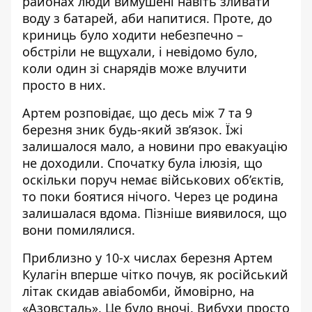
районах люди вимушені навіть зливати
воду з батарей, аби напитися. Проте, до
криниць було ходити небезпечно –
обстріли не вщухали, і невідомо було,
коли один зі снарядів може влучити
просто в них.
Артем розповідає, що десь між 7 та 9
березня зник будь-який зв’язок. Їжі
залишалося мало, а новини про евакуацію
не доходили. Спочатку була ілюзія, що
оскільки поруч немає військових об’єктів,
то поки боятися нічого. Через це родина
залишалася вдома. Пізніше виявилося, що
вони помилялися.
Приблизно у 10-х числах березня Артем
Кулагін вперше чітко почув, як російський
літак скидав авіабомби, ймовірно, на
«Азовсталь». Це було вночі. Вибухи просто