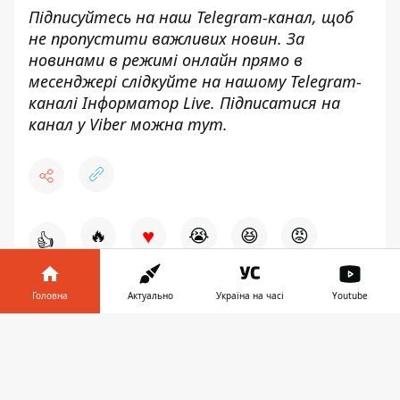
Підписуйтесь на наш
Telegram-канал
, щоб
не пропустити важливих новин. За
новинами в режимі онлайн прямо в
месенджері слідкуйте на нашому Telegram-
каналі
Інформатор Live
. Підписатися на
канал у Viber можна
тут
.
♥
🔥
😭
😆
😡
👍
Головна
Актуально
Україна на часі
Youtube
МАРІУПОЛЬ
РФ
ВІЙНА В УКРАЇНІ
Інформатор у
Завантажити
телефоні
👉