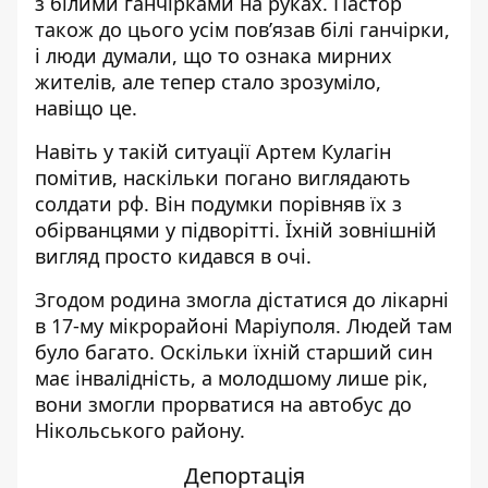
з білими ганчірками на руках. Пастор
також до цього усім пов’язав білі ганчірки,
і люди думали, що то ознака мирних
жителів, але тепер стало зрозуміло,
навіщо це.
Навіть у такій ситуації Артем Кулагін
помітив, наскільки погано виглядають
солдати рф. Він подумки порівняв їх з
обірванцями у підворітті. Їхній зовнішній
вигляд просто кидався в очі.
Згодом родина змогла дістатися до лікарні
в 17-му мікрорайоні Маріуполя. Людей там
було багато. Оскільки їхній старший син
має інвалідність, а молодшому лише рік,
вони змогли прорватися на автобус до
Нікольського району.
Депортація