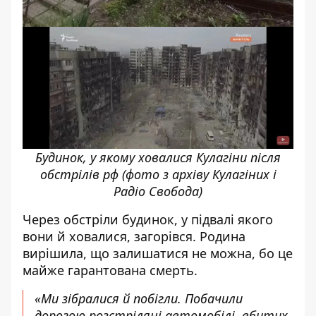
Будинок, у якому ховалися Кулагіни після
обстрілів рф (фото з архіву Кулагіних і
Радіо Свобода)
Через обстріли будинок, у підвалі якого
вони й ховалися, загорівся. Родина
вирішила, що залишатися не можна, бо це
майже гарантована смерть.
«Ми зібралися й побігли. Побачили
дорогою розстріляні автомобілі, вбитих