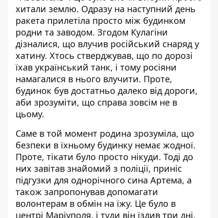
хитали землю. Одразу на наступний день
ракета прилетіла просто між будинком
родни та заводом. Згодом Кулагіни
дізналися, що влучив російський снаряд у
хатину. Хтось стверджував, що по дорозі
їхав український танк, і тому росіяни
намагалися в нього влучити. Проте,
будинок був достатньо далеко від дороги,
аби зрозуміти, що справа зовсім не в
цьому.
Саме в той момент родина зрозуміла, що
безпеки в їхньому будинку немає жодної.
Проте, тікати було просто нікуди. Тоді до
них завітав знайомий з поліції, приніс
підгузки для однорічного сина Артема, а
також запропонував допомагати
волонтерам в обмін на їжу. Це було в
центрі Маріуполя, і туди він їздив три дні,