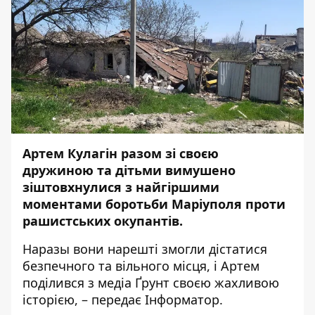
Артем Кулагін разом зі своєю
дружиною та дітьми вимушено
зіштовхнулися з найгіршими
моментами боротьби Маріуполя проти
рашистських окупантів.
Наразы вони нарешті змогли дістатися
безпечного та вільного місця, і Артем
поділився
з медіа Ґрунт своєю жахливою
історією, – передає
Інформатор
.