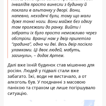
інвалідів просто винесли з будинку й
поклали в альтанку у дворі. Вони,
напевно, неходячі були, тому що мали
дуже тонкі ноги. Вони майже без одягу
там пролежали до ранку. Вийти і
забрати їх було просто неможливо через
обстріли. Вранці нам у двір прилетіла
“градина”, одна чи дві. Весь двір посікло
уламками. Ці двоє людей, мабуть,
загинули», – додає Артем.
Далі вже їхній будинок став мішенню для
росіян. Людей у підвалі стали вже
забагато. Їжі, води не вистачало, а от
алкоголь був. У поєднанні з масовою
панікою та страхом це лише погіршувало
ситуацію.