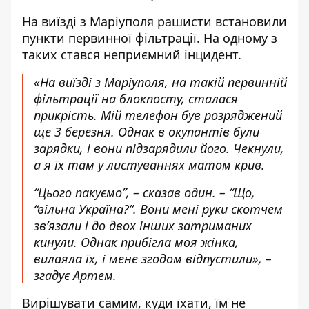
На виїзді з Маріуполя рашисти встановили
пункти первинної фільтрації. На одному з
таких стався неприємний інцидент.
«На виїзді з Маріуполя, на такій первинній
фільтрації на блокпосту, сталася
прикрість. Мій телефон був розряджений
ще 3 березня. Однак в окупантів були
зарядки, і вони підзарядили його. Чекнули,
а я їх там у листуваннях матом крив.
“Цього пакуємо”, – сказав один. – “Що,
“вільна Україна?”. Вони мені руки скотчем
зв’язали і до двох інших затриманих
кинули. Однак прибігла моя жінка,
вилаяла їх, і мене згодом відпустили», –
згадує Артем.
Вирішувати самим, куди їхати, їм не