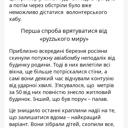
а потім через обстріли було вже
неможливо дістатися волонтерського
хабу.
Перша спроба врятуватися від
«руzzького миру»
Приблизно всередині березня росіяни
скинули потужну авіабомбу неподалік від
будинку родини. Тоді в них вилетіли всі
вікна, ще більше потріскалися стіни, а
самі вони деякий час відчували контузію
від ударної хвилі. З’ясувалося, що метрів
за 50 від них повністю знесло житловий
будинок. Інший, що був поруч – палав.
Це знищило останні краплини надії на те,
що залишатися вдома – найкращий
варіант. Вони зібрали дітей, схопили все,