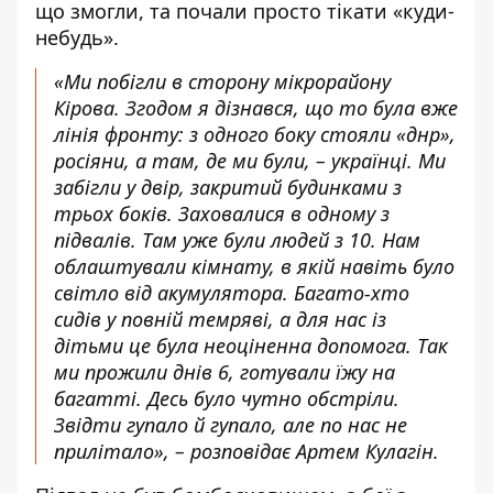
що змогли, та почали просто тікати «куди-
небудь».
«Ми побігли в сторону мікрорайону
Кірова. Згодом я дізнався, що то була вже
лінія фронту: з одного боку стояли «днр»,
росіяни, а там, де ми були, – українці. Ми
забігли у двір, закритий будинками з
трьох боків. Заховалися в одному з
підвалів. Там уже були людей з 10. Нам
облаштували кімнату, в якій навіть було
світло від акумулятора. Багато-хто
сидів у повній темряві, а для нас із
дітьми це була неоціненна допомога. Так
ми прожили днів 6, готували їжу на
багатті. Десь було чутно обстріли.
Звідти гупало й гупало, але по нас не
прилітало», – розповідає Артем Кулагін.