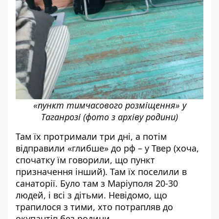
«пункт тимчасового розміщення» у
Таганрозі (фото з архіву родини)
Там їх протримали три дні, а потім
відправили «глибше» до рф – у Твер (хоча,
спочатку їм говорили, що пункт
призначення інший). Там їх поселили в
санаторії. Було там з Маріуполя 20-30
людей, і всі з дітьми. Невідомо, що
трапилося з тими, хто потрапляв до
окупантів без родини.