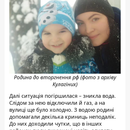
Родина до вторгнення рф (фото з архіву
Кулагіних)
Далі ситуація погіршилася – зникла вода.
Слідом за нею відключили й газ, а на
вулиці ще було холодно. З водою родині
допомагали декілька криниць неподалік.
До них доходили чутки, що в інших