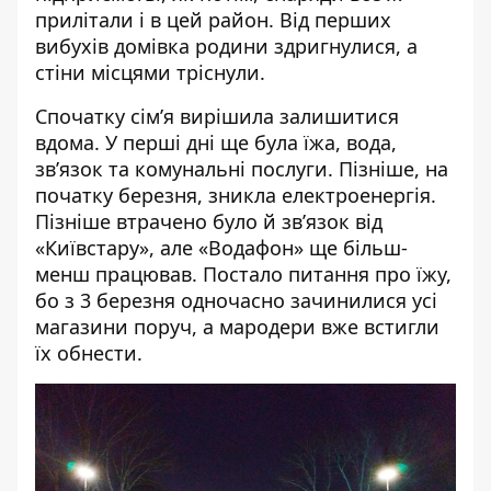
прилітали і в цей район. Від перших
вибухів домівка родини здригнулися, а
стіни місцями тріснули.
Спочатку сім’я вирішила залишитися
вдома. У перші дні ще була їжа, вода,
зв’язок та комунальні послуги. Пізніше, на
початку березня, зникла електроенергія.
Пізніше втрачено було й зв’язок від
«Київстару», але «Водафон» ще більш-
менш працював. Постало питання про їжу,
бо з 3 березня одночасно зачинилися усі
магазини поруч, а мародери вже встигли
їх обнести.