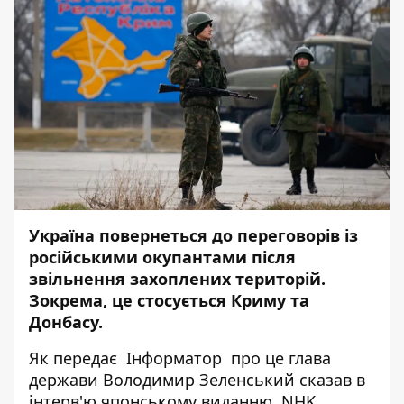
Україна повернеться до переговорів із
російськими окупантами після
звільнення захоплених територій.
Зокрема, це стосується Криму та
Донбасу.
Як передає
Інформатор
про це глава
держави Володимир Зеленський сказав в
інтерв'ю японському виданню
NHK
.