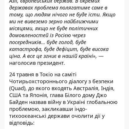
Азії, європейських держав. В окремих
державах проблема полягатиме саме в
тому, що людям нічого не буде їсти. Якщо
ми не вивеземо зерно найближчими
місяцями, якщо не буде політичних
домовленостей із Росією через
посередників… буде голод, буде
катастрофа, буде дефіцит, буде висока
ціна. А все це згниє в нашій країні»,
—
наголосив президент.
24 травня в Токіо на саміті
Чотирьохстороннього діалогу з безпеки
(Quad), до якого входять Австралія, Індія,
США та Японія, глава Білого дому Джо
Байден назвав війну в Україні глобальною
проблемою, закликавши індо-
тихоокеанські держави очолити дії у
відповідь: