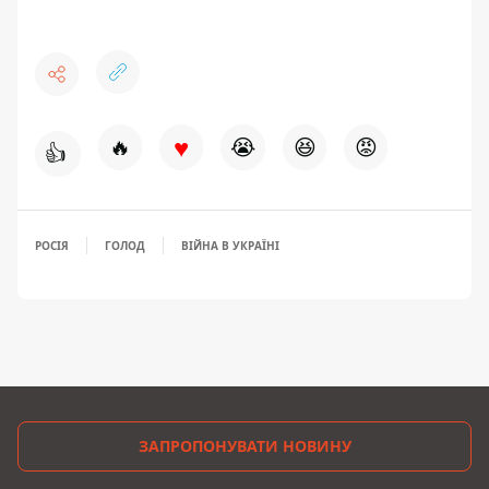
♥
🔥
😭
😆
😡
👍
РОСІЯ
ГОЛОД
ВІЙНА В УКРАЇНІ
ЗАПРОПОНУВАТИ НОВИНУ