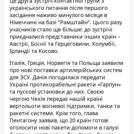
Це друга зустріч контактної групи з
українського питання після першого
засідання наживо минулого місяця в
Німеччині на базі "Рамштайн". Цього разу
учасників стало ще більше: до зустрічі
приєдналися представники інших країн –
Австрії, Боснії та Герцеговини, Колумбії,
Ірландії та Косово.
Італія, Греція, Норвегія та Польща заявили
про нові поставки артилерійських систем
для ЗСУ. Данія погодилася передати
Україні протикорабельні ракети «Гарпун»
та пускові установки до них. Своєю
чергою Чехія передає нашій країні
вертольоти вогневої підтримки, танки та
ракетні системи. Крім того, глава
Пентагону заявив, що 20 країн готові
оголосити нові пакети допомоги в галузі