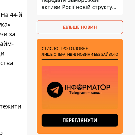
активи Росії новій структурі
блоку
 На 44-й
ука»
БІЛЬШЕ НОВИН
чи за
тайм-
СТИСЛО ПРО ГОЛОВНЕ
ди
ЛИШЕ ОПЕРАТИВНІ НОВИНИ БЕЗ ЗАЙВОГО
нства
стежити
ПЕРЕГЛЯНУТИ
о