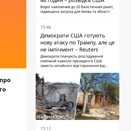
48 годин – розвідка США
Ворог накопичив до 20 балістичних ракет,
підвищена загроза для Києва та області
15:48
Демократи США готують
нову атаку по Трампу, але це
не імпічмент – Reuters
Демократи планують розслідування
компаній навколо президента США
замість негайного відсторонення від
посади.
 про
го
15:12