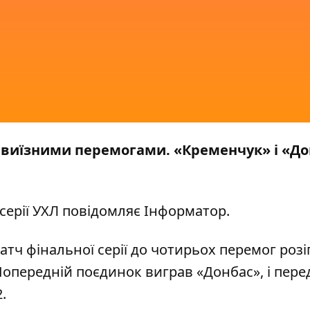
 виїзними перемогами.
«Кременчук» і «До
серії УХЛ повідомляє
Інформатор.
атч фінальної серії до чотирьох перемог роз
опередній поєдинок виграв «Донбас», і пере
.