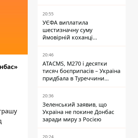
20:55
УЄФА виплатила
шестизначну суму
ймовірній коханці
Інфантіно - The Telegraph
20:46
ATACMS, M270 і десятки
нбас»
тисяч боєприпасів – Україна
придбала в Туреччини
потужний пакет озброєння
20:36
Зеленський заявив, що
іграшу
Україна не покине Донбас
заради миру з Росією
д
20:24