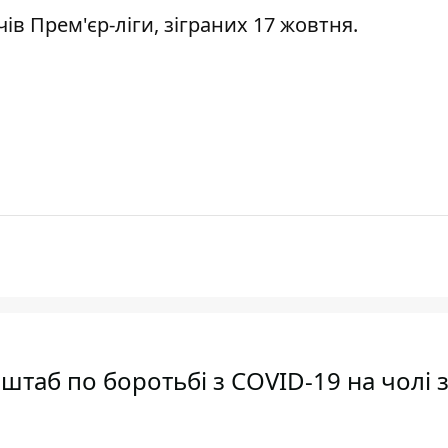
чів Прем'єр-ліги,
зіграних 17
жовтня.
штаб по боротьбі з COVID-19 на чолі 