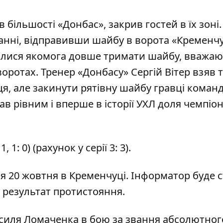
в більшості «Донбас», закрив гостей в їх зоні.
ванні, відправивши шайбу в ворота «Кременч
магалися якомога довше тримати шайбу, вважаю
оротах. Тренер «Донбасу» Сергій Вітер взяв 
ця, але закинути рятівну шайбу гравці коман
тав рівним і вперше в історії УХЛ доля чемпіо
: 1, 1: 0) (рахунок у серії 3: 3).
ся 20 жовтня в Кременчуці.
Інформатор
буде 
о результат протистояння.
силя Ломаченка
в бою за звання абсолютног