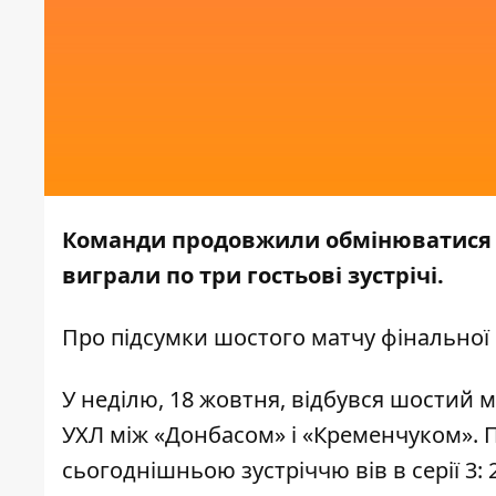
Команди продовжили обмінюватися
виграли по три гостьові зустрічі.
Про підсумки шостого матчу фінальної 
У неділю, 18 жовтня, відбувся шостий м
УХЛ між «Донбасом» і «Кременчуком». П
сьогоднішньою зустріччю вів в серії 3: 2