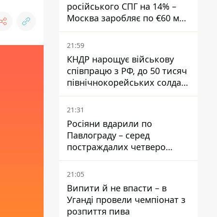
російського СПГ на 14% –
Москва заробляє по €60 млн
щодня
21:59
КНДР нарощує військову
співпрацю з РФ, до 50 тисяч
північнокорейських солдат
можуть прибути до Росії –
Зеленський
21:31
Росіяни вдарили по
Павлограду – серед
постраждалих четверо
дітей, найменшій — три
місяці
21:05
Випити й не впасти – в
Уганді провели чемпіонат з
розпиття пива