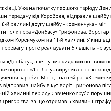
ужківці. Уже на початку першого періоду Ден
вши передачу від Коробова, відправив шайбу 
а 8-й хвилині другу шайбу «Кременчука» міг
ати голкіпера «Донбасу» Трифонова. Воротар
ком Коренчуком на 11-й хвилині. У кінцівці
перевагу, проте реалізувати більшість не зум
ти «Донбасу», але з усіма кидками по своїм 
вже воротар «Донбасу» виручив свою команду
лучення заробив Монс, і на цей раз «Кременч
в відправив шайбу в кут воріт Трифонова піс
анній хвилині періоду Савченко грубо поруши
 Григор'єва, за що отримав 5 хвилин штрафу 