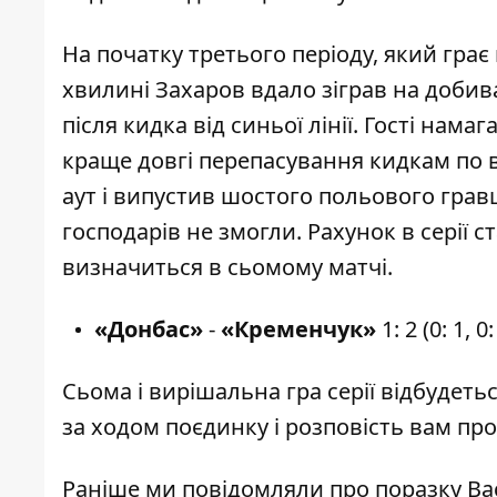
На початку третього періоду, який грає 
хвилині Захаров вдало зіграв на доби
після кидка від синьої лінії. Гості на
краще довгі перепасування кидкам по в
аут і випустив шостого польового грав
господарів не змогли. Рахунок в серії с
визначиться в сьомому матчі.
«Донбас»
-
«Кременчук»
1: 2 (0: 1, 0
Сьома і вирішальна гра серії відбудеть
за ходом поєдинку і розповість вам пр
Раніше ми повідомляли про поразку
Ва