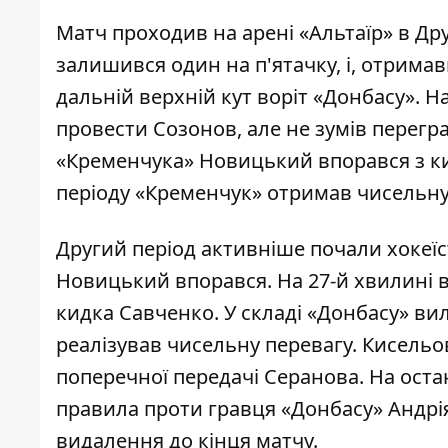
Матч проходив на арені «Альтаїр» в Др
залишився один на п'ятачку, і, отрима
дальній верхній кут воріт «Донбасу». Н
провести Созонов, але не зумів перегр
«Кременчука» Новицький впорався з кид
періоду «Кременчук» отримав чисельну 
Другий період активніше почали хокеїс
Новицький впорався. На 27-й хвилині 
кидка Савченко. У складі «Донбасу» ви
реалізував чисельну перевагу. Кисельо
поперечної передачі Серанова. На ост
правила проти гравця «Донбасу» Андрія
видалення до кінця матчу.