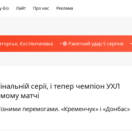
-Біз
Лайт
Про нас
Реклама
аторськ, Костянтинівка
🔴 Ракетний удар 5 серпня
нальній серії, і тепер чемпіон УХЛ
омому матчі
зними перемогами. «Кременчук» і «Донбас»