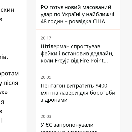
РФ готує новий масований
искин
удар по Україні у найближчі
в
48 годин – розвідка США
20:17
Штілерман спростував
фейки і встановив дедлайн,
ів.
коли Freyja від Fire Point
повноцінно запрацює проти
воротам
балістики
20:05
 після
Пентагон витратить $400
ук»
млн на лазери для боротьби
з дронами
ля
в
20:03
і
У ЄС запропонували
передати заморожені