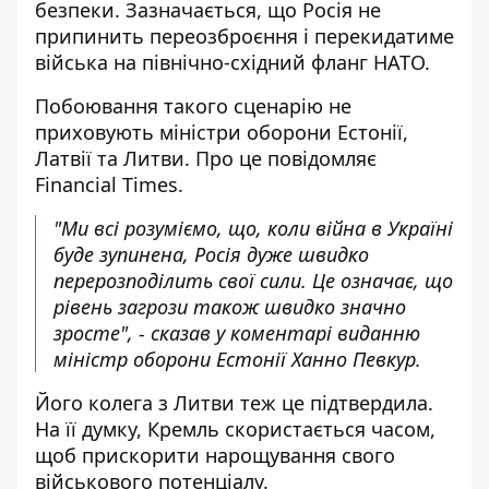
безпеки. Зазначається, що Росія
не
припинить переозброєння і перекидатиме
війська
на північно-східний фланг НАТО.
Побоювання такого сценарію
не
приховують міністри оборони
Естонії,
Латвії та Литви. Про це повідомляє
Financial Times.
"Ми всі розуміємо, що, коли війна в Україні
буде зупинена, Росія дуже швидко
перерозподілить свої сили. Це означає, що
рівень загрози також швидко значно
зросте", - сказав у коментарі виданню
міністр оборони Естонії Ханно Певкур.
Його колега з Литви теж це підтвердила.
На її думку, Кремль скористається часом,
щоб прискорити нарощування свого
військового потенціалу.