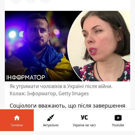
Як утримати чоловіків в Україні після війни.
Колаж: Інформатор, Getty Images
Соціологи вважають, що після завершення
війни частина чоловіків
може виїхати з
України
. Однак в Мінсоцполітики вже
Головна
Актуально
Україна на часі
Youtube
працюють над тим, щоб утримати їх від
цього бажання. І вже обрано основні