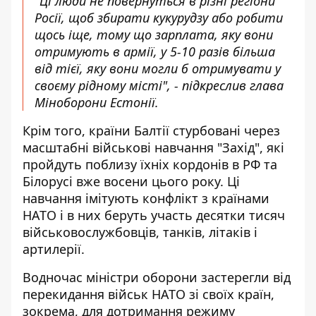
"Ці люди не повернуться в різні регіони
Росії, щоб збирати кукурудзу або робити
щось іще, тому що зарплата, яку вони
отримують в армії, у 5-10 разів більша
від тієї, яку вони могли б отримувати у
своєму рідному місті", - підкреслив глава
Міноборони Естонії.
Крім того, країни Балтії стурбовані через
масштабні військові навчання "Захід", які
пройдуть поблизу їхніх кордонів в РФ та
Білорусі вже восени цього року. Ці
навчання імітують конфлікт з країнами
НАТО і в них беруть участь десятки тисяч
військовослужбовців, танків, літаків і
артилерії.
Водночас міністри оборони застерегли від
перекидання військ НАТО зі своїх країн,
зокрема, для дотримання режиму