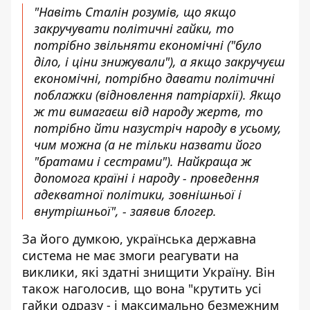
"Навіть Сталін розумів, що якщо
закручувати політичні гайки, то
потрібно звільняти економічні ("було
діло, і ціни знижували"), а якщо закручуєш
економічні, потрібно давати політичні
поблажки (відновлення патріархії). Якщо
ж ти вимагаєш від народу жертв, то
потрібно йти назустріч народу в усьому,
чим можна (а не тільки назвати його
"братами і сестрами"). Найкраща ж
допомога країні і народу - проведення
адекватної політики, зовнішньої і
внутрішньої", - заявив блогер.
За його думкою, українська державна
система не має змоги реагувати на
виклики, які здатні знищити Україну. Він
також наголосив, що вона "крутить усі
гайки одразу - і максимально безмежним