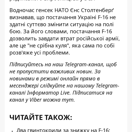
Водночас генсек НАТО Єнс Столтенберґ
визнавав, що постачання Україні F-16
не
здатні суттєво змінити ситуацію
на полі
бою. За його словами, постачання F-16
дозволить завдати втрат російської армії,
але це "не срібна куля", яка сама по собі
розв'яже усі проблеми.
Підписуйтесь на наш
Telegram-канал
, щоб
не пропустити важливих новин. За
новинами в режимі онлайн прямо в
месенджері слідкуйте на нашому Telegram-
каналі
Інформатор Live
. Підписатися на
канал у Viber можна
тут
.
ЧИТАЙТЕ ТАКОЖ:
Два гвинтокрили за знижку на F-16: