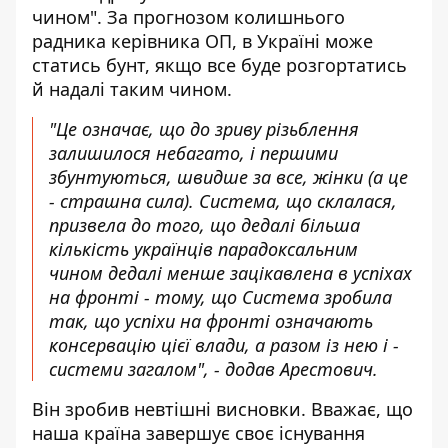
чином". За прогнозом колишнього
радника керівника ОП, в Україні може
статись бунт, якщо все буде розгортатись
й надалі таким чином.
"Це означає, що до зриву різьблення
залишилося небагато, і першими
збунтуються, швидше за все, жінки (а це
- страшна сила). Система, що склалася,
призвела до того, що дедалі більша
кількість українців парадоксальним
чином дедалі менше зацікавлена в успіхах
на фронті - тому, що Система зробила
так, що успіхи на фронті означають
консервацію цієї влади, а разом із нею і -
системи загалом", - додав Арестович.
Він зробив невтішні висновки. Вважає, що
наша країна завершує своє існування