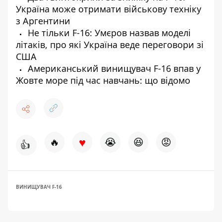
Україна може отримати військову техніку
з Аргентини
Не тільки F-16: Умєров назвав моделі
літаків, про які Україна веде переговори зі
США
Американський винищувач F-16 впав у
Жовте море під час навчань: що відомо
♥
🔥
😭
😆
😡
👍
ВИНИЩУВАЧ F-16