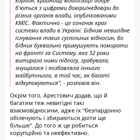
кордон, крайнощі мобілізації добре
б'ються з цифрами довіри/недовіри до
різних органів влади, опублікованими
КМІС. Фактично - це означає крах
системи влади в Україні. Бідним невигідне
існування таких суспільних відносин, бо
бідних буквально примушують помирати
на фронті за Систему, яка 32 роки
витирала ними підлогу, грабувала,
знущалася і позбавляла їхнього
майбутнього, в той час, як багаті
відкуповуються", - розповів він.
Окрім того, Арестович додав, що й
багатим теж невигідні такі
взаємовідносини, адже їх "безпардонно
обілечують і збираються доїти ще
більше". До того ж це робиться
корупційно та неефективно.