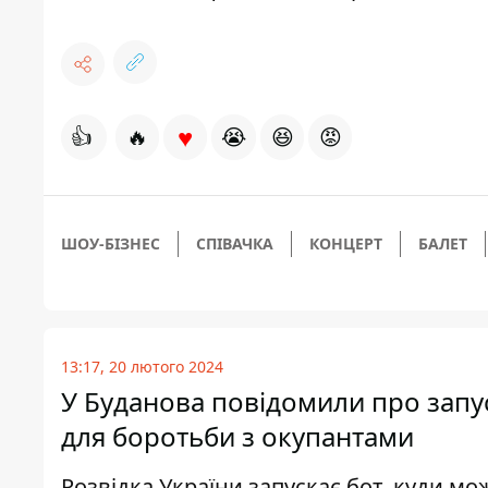
♥
👍
🔥
😭
😆
😡
ШОУ-БІЗНЕС
СПІВАЧКА
КОНЦЕРТ
БАЛЕТ
13:17, 20 лютого 2024
У Буданова повідомили про запу
для боротьби з окупантами
Розвідка України запускає бот, куди м