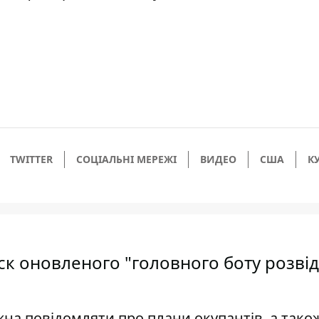
TWITTER
СОЦІАЛЬНІ МЕРЕЖІ
ВИДЕО
США
К
ск оновленого "головного боту розвід
ожна повідомляти про плани окупантів, а тако