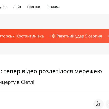
-Біз
Лайт
Про нас
Реклама
аторськ, Костянтинівка
🔴 Ракетний удар 5 серпня
: тепер відео розлетілося мережею
церту в Сіетлі
👍