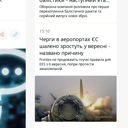
балістики - наступний етап -
Fire Point конкретизувало
Оборонна компанія розповіла про перше
перехоплення балістичної ракети та
плани
серійний випуск нової зброї.
15:10
Черги в аеропортах ЄС
шалено зростуть у вересні -
названо причину
Frontex не продовжить гнучкі правила для
EES з 6 вересня, попри протести
авіакомпаній.