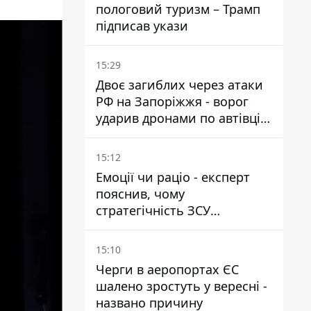
пологовий туризм – Трамп
підписав укази
15:29
Двоє загиблих через атаки
РФ на Запоріжжя - ворог
ударив дронами по автівці
та селищу
15:12
Емоції чи раціо - експерт
пояснив, чому
стратегічність ЗСУ
важливіша за емоційні
атаки РФ
15:10
Черги в аеропортах ЄС
шалено зростуть у вересні -
названо причину