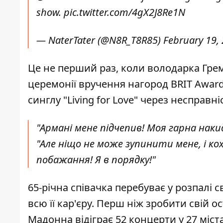
show.
pic.twitter.com/4gX2J8Re1N
— NaterTater (@N8R_T8R85)
February 19,
Це не перший раз, коли володарка Грем
церемонії вручення нагород BRIT Awards
синглу "Living for Love" через несправн
"Армані мене підчепив! Моя гарна накид
"Але ніщо не може зупинити мене, і ко
побажання! Я в порядку!"
65-річна співачка перебуває у розпалі св
всю її кар'єру. Перш ніж зробити свій ост
Мадонна відіграє 52 концерти у 27 міс