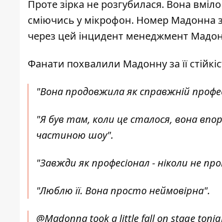
Проте зірка не розгубилася. Вона вміл
сміючись у мікрофон. Номер Мадонна з
через цей інцидент менеджмент Мадон
Фанати похвалили Мадонну за її стійкіс
"Вона продовжила як справжній профес
"Я був там, коли це сталося, вона впо
частиною шоу".
"Завжди як професіонал - ніколи не пр
"Люблю її. Вона просто неймовірна".
@Madonna
took a little fall on stage toni