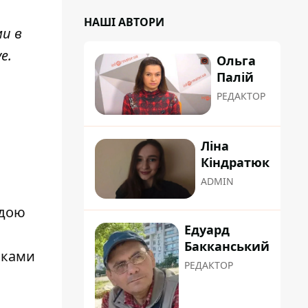
НАШІ АВТОРИ
ми в
ve
.
Ольга
Палій
РЕДАКТОР
Ліна
Кіндратюк
ADMIN
ндою
Едуард
Бакканський
нками
РЕДАКТОР