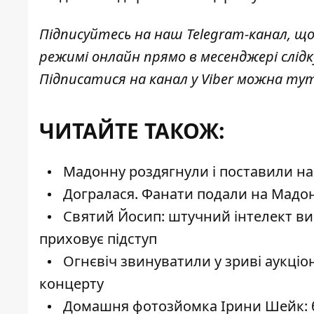
Підписуйтесь на наш
Telegram-канал
, щ
режимі онлайн прямо в месенджері слід
Підписатися на канал у Viber можна
ту
ЧИТАЙТЕ ТАКОЖ:
Мадонну роздягнули і поставили на
Догралася. Фанати подали на Мадонн
Святий Йосип: штучний інтелект в
приховує підступ
Огнєвіч звинуватили у зриві аукціо
концерту
Домашня фотозйомка Ірини Шейк: бе