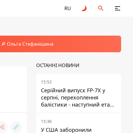
RU
🔎 Ольга Стефанішина
ОСТАННІ НОВИНИ
15:52
Серійний випуск FP-7X у
серпні, перехоплення
балістики - наступний етап -
Fire Point конкретизувало
плани
15:36
У США заборонили