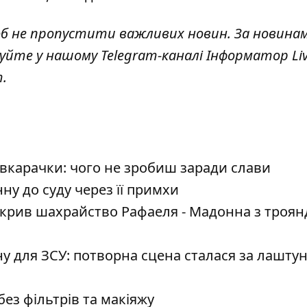
об не пропустити важливих новин. За новина
куйте у нашому Telegram-каналі
Інформатор Li
т
.
вкарачки: чого не зробиш заради слави
у до суду через її примхи
икрив шахрайство Рафаеля - Мадонна з троя
ну для ЗСУ: потворна сцена сталася за лашту
з фільтрів та макіяжу