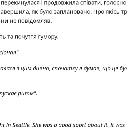
о перекинулася і продовжила співати, голосно
авершила, як було заплановано. Про якісь т
ни не повідомляв.
ть та почуття гумору.
іонал".
ралася з цим дивно, спочатку я думав, що це бу
опускає ритм".
ght in Seattle. She was a good sport about it. It was