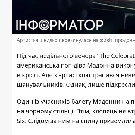
Артистка швидко перекинулася на живіт, продов
Під час недільного вечора "The Celebrat
американська поп-діва Мадонна
викону
в кріслі. Але з артисткою трапився нев
шанувальників. Однак, лише підкресли
Один із учасників балету Мадонни на пі
на чорному стільці. Втім, хлопець не в
Six
. Слідом за ним на спину приземлил