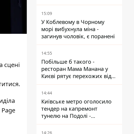
15:09
У Коблевому в Чорному
морі вибухнула міна -
загинув чоловік, є поранені
14:55
Побільше б такого -
а сцені
ресторан Мама Манана у
Києві рятує перехожих від
спеки
титися.
14:44
иділа
Київське метро оголосило
тендер на капремонт
 Page
тунелю на Подолі -
триватиме майже два роки
14:26