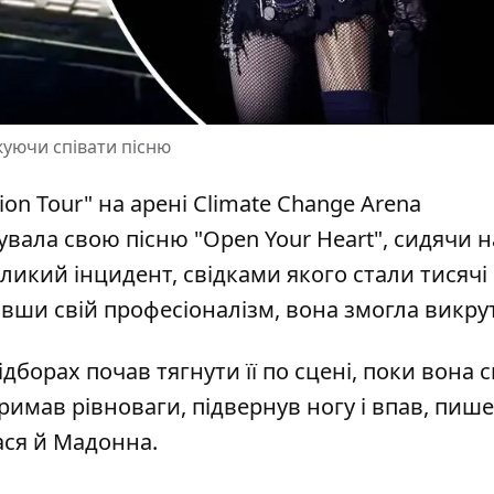
жуючи співати пісню
ion Tour" на арені Climate Change Arena
вала свою пісню "Open Your Heart", сидячи н
еликий інцидент, свідками якого стали тисячі
вши свій професіоналізм, вона змогла викру
дборах почав тягнути її по сцені, поки вона с
тримав рівноваги, підвернув ногу і впав,
пише
ася й Мадонна.