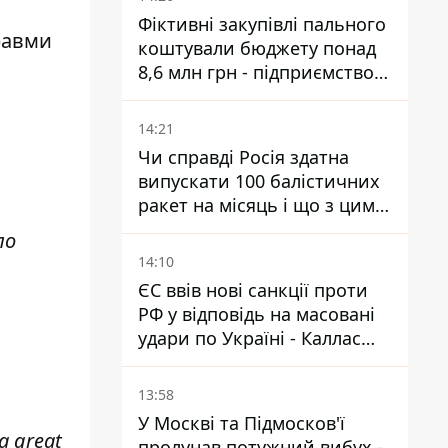
Фіктивні закупівлі пального
равми
коштували бюджету понад
8,6 млн грн - підприємство
відшкодувало збитки
14:21
Чи справді Росія здатна
випускати 100 балістичних
ракет на місяць і що з цим
робити
ло
14:10
ЄС ввів нові санкції проти
РФ у відповідь на масовані
удари по Україні - Каллас
розкрила деталі
13:58
У Москві та Підмосков'ї
 a great
пролунав потужний вибух -