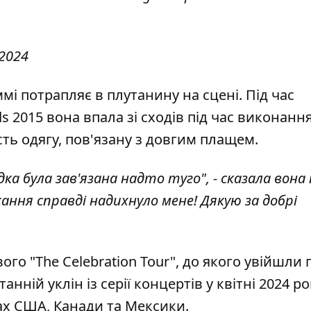
 2024
мі потрапляє в плутанину на сцені. Під час
 2015 вона впала зі сходів під час виконанн
ість одягу, пов'язану з довгим плащем.
ка була зав'язана надто туго", - сказала вона 
хання справді надихнуло мене! Дякую за добрі
ого "The Celebration Tour", до якого увійшли п
анній уклін із серії концертів у квітні 2024 ро
тах США, Канади та Мексики.